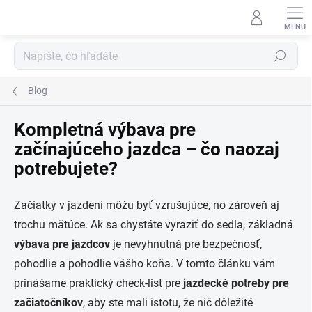
Prejsť
na
obsah
Hľadať
Blog
Kompletná výbava pre
začínajúceho jazdca – čo naozaj
potrebujete?
Začiatky v jazdení môžu byť vzrušujúce, no zároveň aj
trochu mätúce. Ak sa chystáte vyraziť do sedla, základná
výbava pre jazdcov
je nevyhnutná pre bezpečnosť,
pohodlie a pohodlie vášho koňa. V tomto článku vám
prinášame praktický check-list pre
jazdecké potreby pre
začiatočníkov
, aby ste mali istotu, že nič dôležité