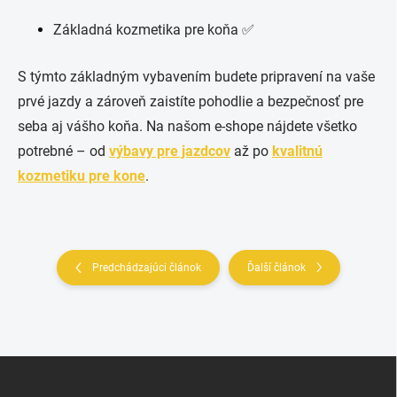
Základná kozmetika pre koňa ✅
S týmto základným vybavením budete pripravení na vaše
prvé jazdy a zároveň zaistíte pohodlie a bezpečnosť pre
seba aj vášho koňa. Na našom e-shope nájdete všetko
potrebné – od
výbavy pre jazdcov
až po
kvalitnú
kozmetiku pre kone
.
Predchádzajúci článok
Ďalší článok
Z
á