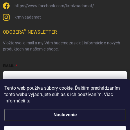
https://www.facebook.com/krmivaadamat/
krmivaadamat
ODOBERAŤ NEWSLETTER
Vložte svoj e-mail a my Vám budeme zasielať informácie o nových
produktoch na našom e-shope.
EMAIL
Tento web používa súbory cookie. Ďalším prechádzaním
Vložením e-mailu súhlasíte s
podmienkami ochrany osobných
údajov
tohto webu vyjadrujete súhlas s ich používaním. Viac
informácií
tu
.
Prihlásiť sa
Nastavenie