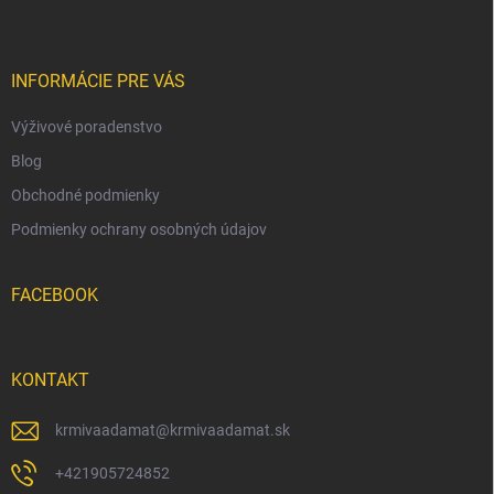
p
ä
t
i
INFORMÁCIE PRE VÁS
e
Výživové poradenstvo
Blog
Obchodné podmienky
Podmienky ochrany osobných údajov
FACEBOOK
KONTAKT
krmivaadamat
@
krmivaadamat.sk
+421905724852