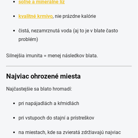
soľné a minerálne liz
kvalitné krmivo
, nie prázdne kalórie
čistá, nezamrznutá voda (aj to je v blate často
problém)
Silnejšia imunita = menej následkov blata.
Najviac ohrozené miesta
Najčastejšie sa blato hromadí:
pri napájadlách a kŕmidlách
pri vstupoch do stajní a prístreškov
na miestach, kde sa zvieratá zdržiavajú najviac