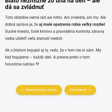
Blato nezmizne zo dňa na deň – ale
dá sa zvládnuť
Toto obdobie nemá rád asi nikto. Ani zvieratá, ani my. Ale
dobrá správa je, že
aj malé opatrenia robia veľký rozdiel
.
Suché miesto, čisté krmivo a pravidelná kontrola zdravia
vedia ušetriť veľa starostí neskôr.
Ak s blatom bojuješ aj ty, vedz, že v tom nie si sám. My
tiež bojujeme – každý deň. A presne preto o tom
hovoríme nahlas 💚
Predchádzajúci článok
Ďalší článok