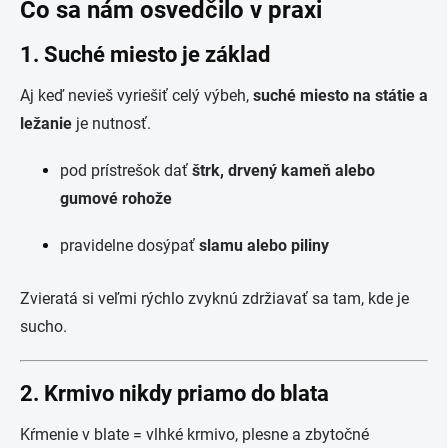
Čo sa nám osvedčilo v praxi
1. Suché miesto je základ
Aj keď nevieš vyriešiť celý výbeh,
suché miesto na státie a
ležanie
je nutnosť.
pod prístrešok dať
štrk, drvený kameň alebo
gumové rohože
pravidelne dosýpať
slamu alebo piliny
Zvieratá si veľmi rýchlo zvyknú zdržiavať sa tam, kde je
sucho.
2. Krmivo nikdy priamo do blata
Kŕmenie v blate = vlhké krmivo, plesne a zbytočné