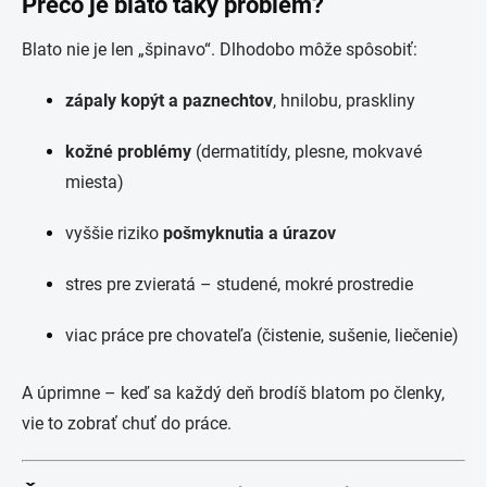
Prečo je blato taký problém?
Blato nie je len „špinavo“. Dlhodobo môže spôsobiť:
zápaly kopýt a paznechtov
, hnilobu, praskliny
kožné problémy
(dermatitídy, plesne, mokvavé
miesta)
vyššie riziko
pošmyknutia a úrazov
stres pre zvieratá – studené, mokré prostredie
viac práce pre chovateľa (čistenie, sušenie, liečenie)
A úprimne – keď sa každý deň brodíš blatom po členky,
vie to zobrať chuť do práce.