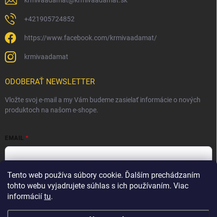
krmivaadamat
@
krmivaadamat.sk
+421905724852
https://www.facebook.com/krmivaadamat/
krmivaadamat
ODOBERAŤ NEWSLETTER
Vložte svoj e-mail a my Vám budeme zasielať informácie o nových
produktoch na našom e-shope.
EMAIL
Tento web používa súbory cookie. Ďalším prechádzaním
Vložením e-mailu súhlasíte s
podmienkami ochrany osobných
údajov
tohto webu vyjadrujete súhlas s ich používaním. Viac
informácií
tu
.
Prihlásiť sa