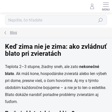
Prejsť
na
obsah
Hľadať
Blog
Keď zima nie je zima: ako zvládnuť
blato pri zvieratách
Teplota 2–3 stupne, žiadny sneh, ale zato
nekonečné
blato
. Ak máš kone, hospodárske zvieratá alebo len výbeh
pri dome, presne vieš, o čom hovoríme. Aj my s týmto
obdobím každoročne bojujeme – a nie je to len o estetike.
Blato dokáže narobiť poriadne problémy zvieratám aj
ľuďom.