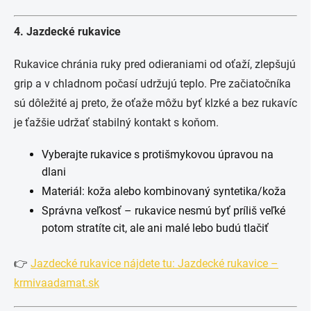
4. Jazdecké rukavice
Rukavice chránia ruky pred odieraniami od oťaží, zlepšujú
grip a v chladnom počasí udržujú teplo. Pre začiatočníka
sú dôležité aj preto, že oťaže môžu byť klzké a bez rukavíc
je ťažšie udržať stabilný kontakt s koňom.
Vyberajte rukavice s protišmykovou úpravou na
dlani
Materiál: koža alebo kombinovaný syntetika/koža
Správna veľkosť – rukavice nesmú byť príliš veľké
potom stratíte cit, ale ani malé lebo budú tlačiť
👉
Jazdecké rukavice nájdete tu: Jazdecké rukavice –
krmivaadamat.sk