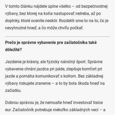
V tomto článku nájdete úplne všetko – od bezpečnostnej
výbavy, bez ktorej na koňa nastupovať netreba, až po
doplnky, ktoré oceníte neskôr. Rozdelili sme to na to, čo je
nevyhnutné hneď, a čo môže chvíľu počkať.
Prečo je správne vybavenie pre začiatočníka také
dôležité?
Jazdenie je krásny, ale fyzicky náročný šport. Správne
vybavenie chráni jazdca pri páde, zlepšuje komfort pri
jazde a pomáha komunikovať s koňom. Bez základnej
výbavy riskujete zranenie – a to by bola škoda hneď na
začiatku.
Dobrou správou je, že nemusíte hneď investovať tisíce
eur. Začiatočník potrebuje niekoľko základných vecí – a