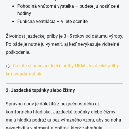
Pohodlná vnútorná výstelka – budete ju nosiť celé
hodiny
Funkčná ventilácia – v lete oceníte
Životnosť jazdeckej prilby je 3–5 rokov od dátumu výroby.
Po páde je nutné ju vymeniť, aj keď nevykazuje viditeľné
poškodenie.
👉
Pozrite si naše jazdecké prilby HKM: Jazdecké prilby –
krmivaadamat.sk
2. Jazdecké topánky alebo čižmy
Správna obuv je dôležitá z bezpečnostného aj
komfortného hľadiska. Jazdecké topánky alebo čižmy
majú hladkú podrážku bez výrazného vzoru, aby sa noha
nezachytila v strmeni, a opätok, ktorý zabraňuje