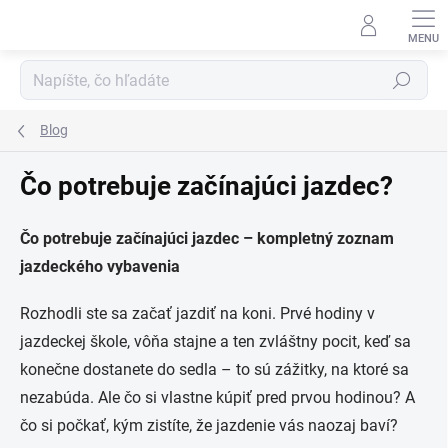
Prejsť
na
obsah
Hľadať
Blog
Čo potrebuje začínajúci jazdec?
Čo potrebuje začínajúci jazdec – kompletný zoznam
jazdeckého vybavenia
Rozhodli ste sa začať jazdiť na koni. Prvé hodiny v
jazdeckej škole, vôňa stajne a ten zvláštny pocit, keď sa
konečne dostanete do sedla – to sú zážitky, na ktoré sa
nezabúda. Ale čo si vlastne kúpiť pred prvou hodinou? A
čo si počkať, kým zistíte, že jazdenie vás naozaj baví?