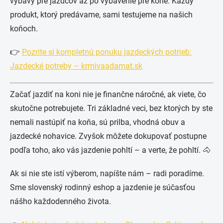
výbavy pre jazdcov až po vybavenie pre kone. Každý
produkt, ktorý predávame, sami testujeme na našich
koňoch.
👉
Pozrite si kompletnú ponuku jazdeckých potrieb:
Jazdecké potreby – krmivaadamat.sk
Začať jazdiť na koni nie je finančne náročné, ak viete, čo
skutočne potrebujete. Tri základné veci, bez ktorých by ste
nemali nastúpiť na koňa, sú prilba, vhodná obuv a
jazdecké nohavice. Zvyšok môžete dokupovať postupne
podľa toho, ako vás jazdenie pohltí – a verte, že pohltí. 🐴
Ak si nie ste istí výberom, napíšte nám – radi poradíme.
Sme slovenský rodinný eshop a jazdenie je súčasťou
nášho každodenného života.