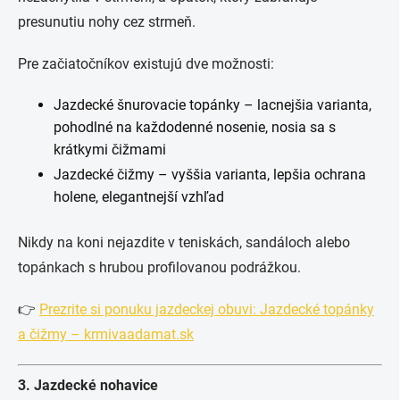
presunutiu nohy cez strmeň.
Pre začiatočníkov existujú dve možnosti:
Jazdecké šnurovacie topánky – lacnejšia varianta,
pohodlné na každodenné nosenie, nosia sa s
krátkymi čižmami
Jazdecké čižmy – vyššia varianta, lepšia ochrana
holene, elegantnejší vzhľad
Nikdy na koni nejazdite v teniskách, sandáloch alebo
topánkach s hrubou profilovanou podrážkou.
👉
Prezrite si ponuku jazdeckej obuvi: Jazdecké topánky
a čižmy – krmivaadamat.sk
3. Jazdecké nohavice