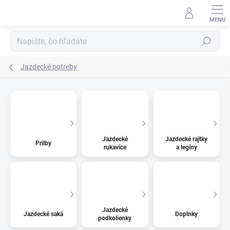
Prejsť
na
obsah
Hľadať
Jazdecké potreby
Jazdecké
Jazdecké rajtky
Prilby
rukavice
a legíny
Jazdecké
Jazdecké saká
Doplnky
podkolienky