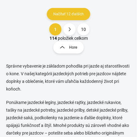
Načítať 12 ďalších
1
10
O
S
v
t
114
položiek celkom
l
r
Hore
á
á
d
n
a
k
c
Správne vybavenie je základom pohodlia pri jazde aj starostlivosti
o
i
o kone. V našej kategórii jazdeckých potrieb pre jazdcov nájdete
e
v
doplnky a oblečenie, ktoré vám uľahčia každodenný život pri
p
a
koňoch.
r
n
v
i
k
Ponúkame jazdecké legíny, jazdecké rajtky, jazdecké rukavice,
e
y
tašky na jazdecké potreby, jazdecké prilby, detské jazdecké prilby,
v
jazdecké saká, podkolienky na jazdenie a ďalšie doplnky, ktoré
ý
p
spájajú funkčnosť a štýl. Mnohé produkty sú zároveň vhodné ako
i
darčeky pre jazdcov – potešte seba alebo blízkeho originálnym
s