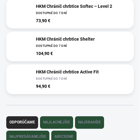
HKM Chránič chrbtice Softec – Level 2
DOSTUPNÉ DO 7 DNÍ
73,90 €
HKM Chránič chrbtice Shelter
DOSTUPNÉ DO 7 DNÍ
104,90 €
HKM Chránič chrbtice Active Fit
DOSTUPNÉ DO 7 DNÍ
94,90 €
R
a
ODPORÚČAME
NAJLACNEJŠIE
NAJDRAHŠIE
d
e
NAJPREDÁVANEJŠIE
ABECEDNE