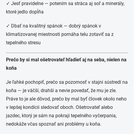
✓ Jesť pravidelne — potením sa stráca aj soľ a minerály,
ktoré jedlo dopĺňa
✓ Dbať na kvalitný spánok — dobrý spánok v
klimatizovanej miestnosti pomáha telu zotaviť sa z
tepelného stresu
Prečo by si mal ošetrovateľ hľadieť aj na seba, nielen na
koňa
Je ľahké pochopiť, prečo sa pozornosť v stajni sústredí na
koňa — je väčší, drahší a nevie povedať, že mu je zle.
Práve to je ale dôvod, prečo by mal byť človek okolo neho
v lepšej kondícii sledovať oboch. Ošetrovateľ alebo
jazdec, ktorý je sám na pokraji tepelného vyčerpania,
nedokáže včas spoznať ani problémy u koňa.