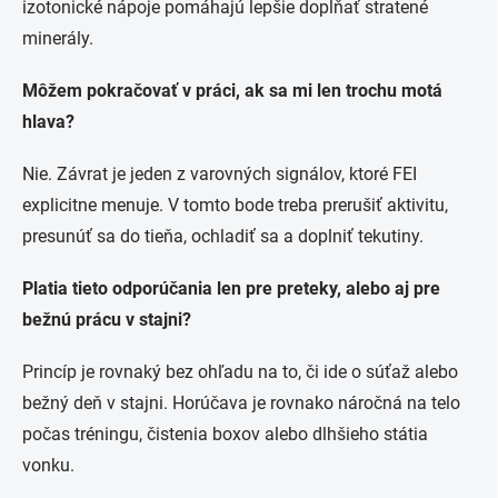
izotonické nápoje pomáhajú lepšie dopĺňať stratené
minerály.
Môžem pokračovať v práci, ak sa mi len trochu motá
hlava?
Nie. Závrat je jeden z varovných signálov, ktoré FEI
explicitne menuje. V tomto bode treba prerušiť aktivitu,
presunúť sa do tieňa, ochladiť sa a doplniť tekutiny.
Platia tieto odporúčania len pre preteky, alebo aj pre
bežnú prácu v stajni?
Princíp je rovnaký bez ohľadu na to, či ide o súťaž alebo
bežný deň v stajni. Horúčava je rovnako náročná na telo
počas tréningu, čistenia boxov alebo dlhšieho státia
vonku.