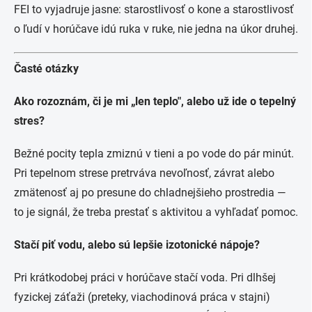
FEI to vyjadruje jasne: starostlivosť o kone a starostlivosť
o ľudí v horúčave idú ruka v ruke, nie jedna na úkor druhej.
Časté otázky
Ako rozoznám, či je mi „len teplo", alebo už ide o tepelný
stres?
Bežné pocity tepla zmiznú v tieni a po vode do pár minút.
Pri tepelnom strese pretrváva nevoľnosť, závrat alebo
zmätenosť aj po presune do chladnejšieho prostredia —
to je signál, že treba prestať s aktivitou a vyhľadať pomoc.
Stačí piť vodu, alebo sú lepšie izotonické nápoje?
Pri krátkodobej práci v horúčave stačí voda. Pri dlhšej
fyzickej záťaži (preteky, viachodinová práca v stajni)