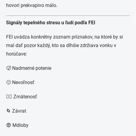
hovorí prekvapivo málo.
Signály tepelného stresu u ľudí podľa FEI
FEI uvádza konkrétny zoznam príznakov, na ktoré by si
mal dať pozor každý, kto sa dlhšie zdržiava vonku v
horúčave:
🥵 Nadmerné potenie
🤢 Nevoľnosť
😵‍💫 Zmätenosť
🌀 Závrat
😨 Mdloby