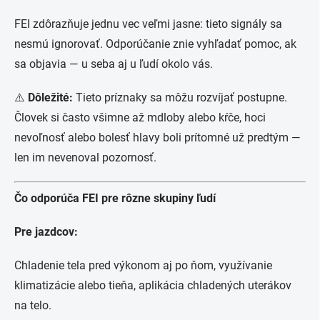
FEI zdôrazňuje jednu vec veľmi jasne: tieto signály sa
nesmú ignorovať. Odporúčanie znie vyhľadať pomoc, ak
sa objavia — u seba aj u ľudí okolo vás.
⚠️
Dôležité:
Tieto príznaky sa môžu rozvíjať postupne.
Človek si často všimne až mdloby alebo kŕče, hoci
nevoľnosť alebo bolesť hlavy boli prítomné už predtým —
len im nevenoval pozornosť.
Čo odporúča FEI pre rôzne skupiny ľudí
Pre jazdcov:
Chladenie tela pred výkonom aj po ňom, využívanie
klimatizácie alebo tieňa, aplikácia chladených uterákov
na telo.