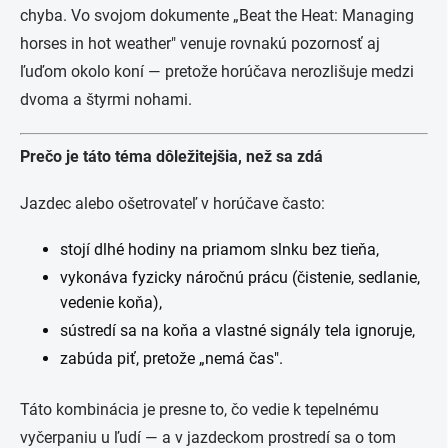
chyba. Vo svojom dokumente „Beat the Heat: Managing
horses in hot weather" venuje rovnakú pozornosť aj
ľuďom okolo koní — pretože horúčava nerozlišuje medzi
dvoma a štyrmi nohami.
Prečo je táto téma dôležitejšia, než sa zdá
Jazdec alebo ošetrovateľ v horúčave často:
stojí dlhé hodiny na priamom slnku bez tieňa,
vykonáva fyzicky náročnú prácu (čistenie, sedlanie,
vedenie koňa),
sústredí sa na koňa a vlastné signály tela ignoruje,
zabúda piť, pretože „nemá čas".
Táto kombinácia je presne to, čo vedie k tepelnému
vyčerpaniu u ľudí — a v jazdeckom prostredí sa o tom