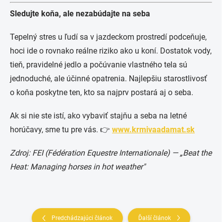
Sledujte koňa, ale nezabúdajte na seba
Tepelný stres u ľudí sa v jazdeckom prostredí podceňuje,
hoci ide o rovnako reálne riziko ako u koní. Dostatok vody,
tieň, pravidelné jedlo a počúvanie vlastného tela sú
jednoduché, ale účinné opatrenia. Najlepšiu starostlivosť
o koňa poskytne ten, kto sa najprv postará aj o seba.
Ak si nie ste istí, ako vybaviť stajňu a seba na letné
horúčavy, sme tu pre vás. 👉
www.krmivaadamat.sk
Zdroj: FEI (Fédération Equestre Internationale) — „Beat the
Heat: Managing horses in hot weather"
Predchádzajúci článok
Ďalší článok