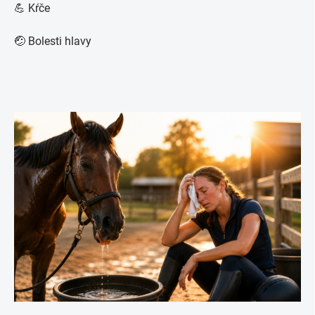
💪 Kŕče
🤕 Bolesti hlavy