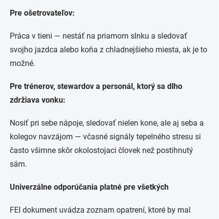
Pre ošetrovateľov:
Práca v tieni — nestáť na priamom slnku a sledovať
svojho jazdca alebo koňa z chladnejšieho miesta, ak je to
možné.
Pre trénerov, stewardov a personál, ktorý sa dlho
zdržiava vonku:
Nosiť pri sebe nápoje, sledovať nielen kone, ale aj seba a
kolegov navzájom — včasné signály tepelného stresu si
často všimne skôr okolostojaci človek než postihnutý
sám.
Univerzálne odporúčania platné pre všetkých
FEI dokument uvádza zoznam opatrení, ktoré by mal