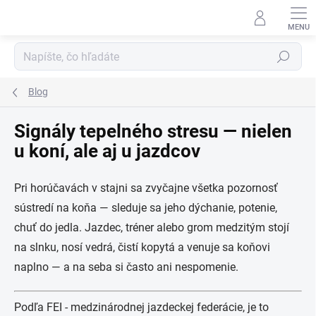
Prejsť
na
obsah
Hľadať
Blog
Signály tepelného stresu — nielen
u koní, ale aj u jazdcov
Pri horúčavách v stajni sa zvyčajne všetka pozornosť
sústredí na koňa — sleduje sa jeho dýchanie, potenie,
chuť do jedla. Jazdec, tréner alebo grom medzitým stojí
na slnku, nosí vedrá, čistí kopytá a venuje sa koňovi
naplno — a na seba si často ani nespomenie.
Podľa FEI - medzinárodnej jazdeckej federácie, je to