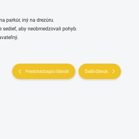
na parkúr, iný na drezúru.
e sedieť, aby neobmedzovali pohyb.
avateľný.
Predchádzajúci článok
Ďalší článok