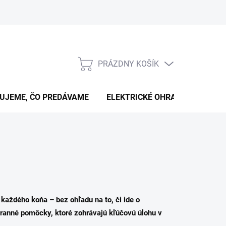
PRÁZDNY KOŠÍK
NÁKUPNÝ
KOŠÍK
UJEME, ČO PREDÁVAME
ELEKTRICKÉ OHRADNÍKY
B
každého koňa – bez ohľadu na to, či ide o
ranné pomôcky, ktoré zohrávajú kľúčovú úlohu v