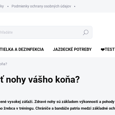
ky
Podmienky ochrany osobných údajov
Hľadať
TIELKA A DEZINFEKCIA
JAZDECKÉ POTREBY
❤️TEST
koňa?
iť nohy vášho koňa?
ené vysokej záťaži
. Zdravé nohy sú základom výkonnosti a pohody 
o žrebca v tréningu.
Chrániče a bandáže
patria medzi základné och