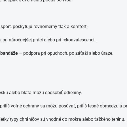
nsport, poskytujú rovnomerný tlak a komfort.
pri náročnejšej práci alebo pri rekonvalescencii.
d bandáže
– podpora pri opuchoch, po záťaži alebo úraze.
sku alebo blata môžu spôsobiť odreniny.
príliš voľné ochrany sa môžu posúvať, príliš tesné obmedzujú pr
šetky typy chráničov sú vhodné do mokra alebo ťažkého terénu.