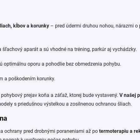
iach, kĺbov a korunky
– pred údermi druhou nohou, nárazmi o p
 šľachový aparát a sú vhodné na tréning, parkúr aj vychádzky.
ú optimálnu oporu a pohodlie bez obmedzenia pohybu.
ím a poškodením korunky.
, pohybový prejav koňa a záťaž, ktorej bude vystavený.
V našej 
modely s priedušnou výstelkou a zosilnenou ochranou šliach.
ana
ie a ochrany pred drobnými poraneniami až po
termoterapiu a re
bo naopak k uvoľneniu počas pohybu.