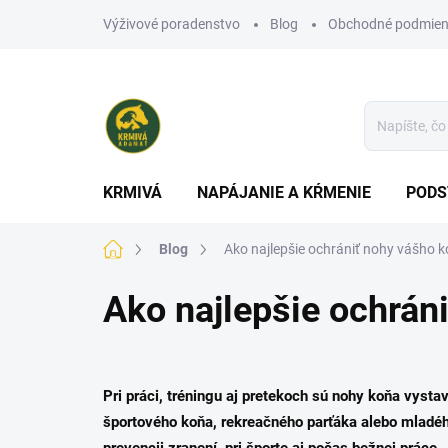
Prejsť
Výživové poradenstvo
Blog
Obchodné podmien
na
obsah
KRMIVÁ
NAPÁJANIE A KŔMENIE
PODS
Domov
Blog
Ako najlepšie ochrániť nohy vášho 
Ako najlepšie ochrán
Pri práci, tréningu aj pretekoch sú
nohy koňa vystav
športového koňa, rekreačného parťáka alebo mladéh