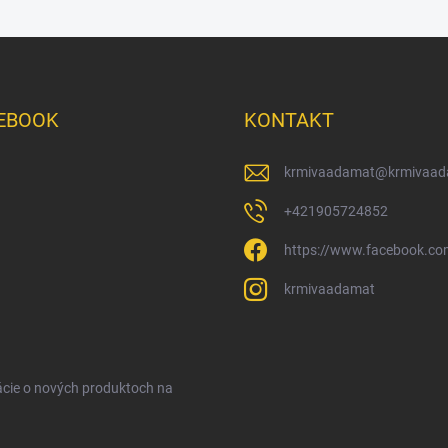
EBOOK
KONTAKT
krmivaadamat
@
krmivaad
+421905724852
https://www.facebook.c
krmivaadamat
ácie o nových produktoch na