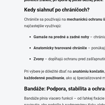
prevencii zranení, pri športe aj počas bežnej práce.
Kedy siahnuť po chráničoch?
Chrániče sa používajú na
mechanickú ochranu šl
najčastejšie využívajú:
Gamaše na predné a zadné nohy
– chránia
Anatomicky tvarované chrániče
– ponúkaj
Zvony
– dopĺňajú ochranu pred zašľapnut
Pri výbere je dôležité dbať na
anatómiu končatín
každodenné používanie
, ako aj špecializované 
Bandáže: Podpora, stabilita a ochr
Bandáže plnia viacero funkcií – od ľahkej fixác
navinutie, aby nedošlo k nadmernému tlaku ale