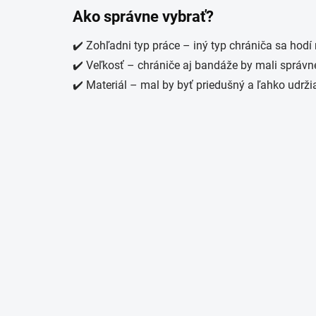
Ako správne vybrať?
✔️ Zohľadni typ práce – iný typ chrániča sa hodí 
✔️ Veľkosť – chrániče aj bandáže by mali správn
✔️ Materiál – mal by byť priedušný a ľahko udrži