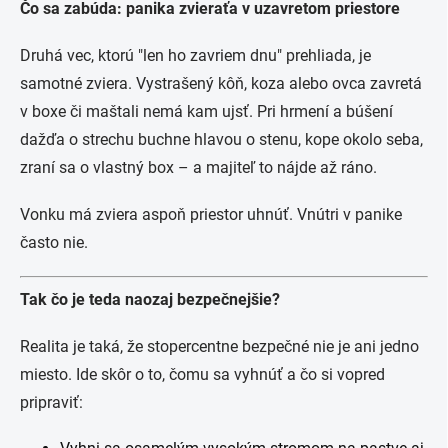
Čo sa zabúda: panika zvieraťa v uzavretom priestore
Druhá vec, ktorú "len ho zavriem dnu" prehliada, je
samotné zviera. Vystrašený kôň, koza alebo ovca zavretá
v boxe či maštali nemá kam ujsť. Pri hrmení a búšení
dažďa o strechu buchne hlavou o stenu, kope okolo seba,
zraní sa o vlastný box – a majiteľ to nájde až ráno.
Vonku má zviera aspoň priestor uhnúť. Vnútri v panike
často nie.
Tak čo je teda naozaj bezpečnejšie?
Realita je taká, že stopercentne bezpečné nie je ani jedno
miesto. Ide skôr o to, čomu sa vyhnúť a čo si vopred
pripraviť: