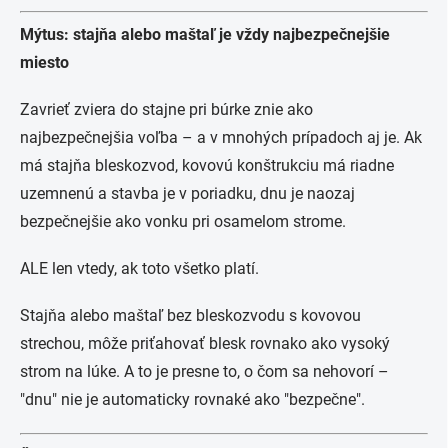
Mýtus: stajňa alebo maštaľ je vždy najbezpečnejšie
miesto
Zavrieť zviera do stajne pri búrke znie ako
najbezpečnejšia voľba – a v mnohých prípadoch aj je. Ak
má stajňa bleskozvod, kovovú konštrukciu má riadne
uzemnenú a stavba je v poriadku, dnu je naozaj
bezpečnejšie ako vonku pri osamelom strome.
ALE len vtedy, ak toto všetko platí.
Stajňa alebo maštaľ bez bleskozvodu s kovovou
strechou, môže priťahovať blesk rovnako ako vysoký
strom na lúke. A to je presne to, o čom sa nehovorí –
"dnu" nie je automaticky rovnaké ako "bezpečne".