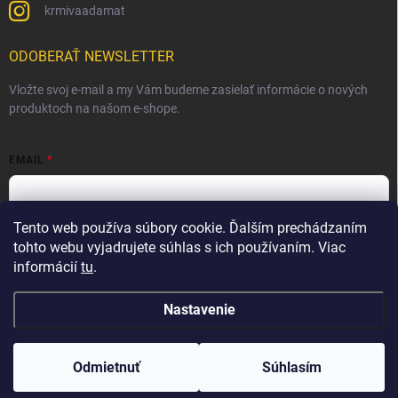
krmivaadamat
ODOBERAŤ NEWSLETTER
Vložte svoj e-mail a my Vám budeme zasielať informácie o nových
produktoch na našom e-shope.
EMAIL
Tento web používa súbory cookie. Ďalším prechádzaním
Vložením e-mailu súhlasíte s
podmienkami ochrany osobných
údajov
tohto webu vyjadrujete súhlas s ich používaním. Viac
informácií
tu
.
Prihlásiť sa
Nastavenie
Copyright 2026
Krmivá Adamať s.r.o.
. Všetky práva vyhradené.
Odmietnuť
Súhlasím
Vytvoril Shoptet