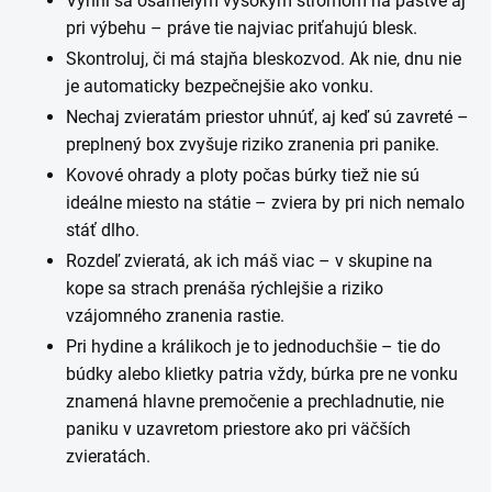
Vyhni sa osamelým vysokým stromom na pastve aj
pri výbehu – práve tie najviac priťahujú blesk.
Skontroluj, či má stajňa bleskozvod. Ak nie, dnu nie
je automaticky bezpečnejšie ako vonku.
Nechaj zvieratám priestor uhnúť, aj keď sú zavreté –
preplnený box zvyšuje riziko zranenia pri panike.
Kovové ohrady a ploty počas búrky tiež nie sú
ideálne miesto na státie – zviera by pri nich nemalo
stáť dlho.
Rozdeľ zvieratá, ak ich máš viac – v skupine na
kope sa strach prenáša rýchlejšie a riziko
vzájomného zranenia rastie.
Pri hydine a králikoch je to jednoduchšie – tie do
búdky alebo klietky patria vždy, búrka pre ne vonku
znamená hlavne premočenie a prechladnutie, nie
paniku v uzavretom priestore ako pri väčších
zvieratách.