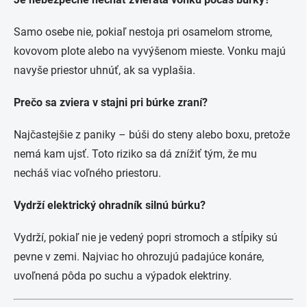
Samo osebe nie, pokiaľ nestoja pri osamelom strome,
kovovom plote alebo na vyvýšenom mieste. Vonku majú
navyše priestor uhnúť, ak sa vyplašia.
Prečo sa zviera v stajni pri búrke zraní?
Najčastejšie z paniky – búši do steny alebo boxu, pretože
nemá kam ujsť. Toto riziko sa dá znížiť tým, že mu
necháš viac voľného priestoru.
Vydrží elektrický ohradník silnú búrku?
Vydrží, pokiaľ nie je vedený popri stromoch a stĺpiky sú
pevne v zemi. Najviac ho ohrozujú padajúce konáre,
uvoľnená pôda po suchu a výpadok elektriny.