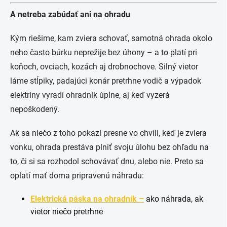
A netreba zabúdať ani na ohradu
Kým riešime, kam zviera schovať, samotná ohrada okolo
neho často búrku neprežije bez úhony – a to platí pri
koňoch, ovciach, kozách aj drobnochove. Silný vietor
láme stĺpiky, padajúci konár pretrhne vodič a výpadok
elektriny vyradí ohradník úplne, aj keď vyzerá
nepoškodený.
Ak sa niečo z toho pokazí presne vo chvíli, keď je zviera
vonku, ohrada prestáva plniť svoju úlohu bez ohľadu na
to, či si sa rozhodol schovávať dnu, alebo nie. Preto sa
oplatí mať doma pripravenú náhradu:
Elektrická páska na ohradník –
ako náhrada, ak
vietor niečo pretrhne