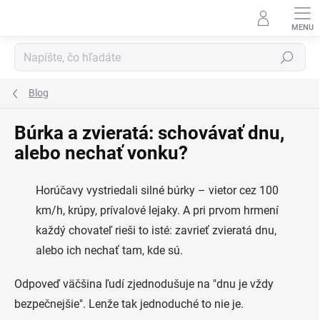
Prejsť
na
obsah
Hľadať
Blog
Búrka a zvieratá: schovávať dnu,
alebo nechať vonku?
Horúčavy vystriedali silné búrky – vietor cez 100
km/h, krúpy, prívalové lejaky. A pri prvom hrmení
každý chovateľ rieši to isté: zavrieť zvieratá dnu,
alebo ich nechať tam, kde sú.
Odpoveď väčšina ľudí zjednodušuje na "dnu je vždy
bezpečnejšie". Lenže tak jednoduché to nie je.