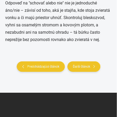
Odpoveď na "schovať alebo nie" nie je jednoduché
áno/nie – závisí od toho, aká je stajňa, kde stoja zvieratá
vonku a či majú priestor uhnúť. Skontroluj bleskozvod,
vyhni sa osamelým stromom a kovovým plotom, a
nezabudni ani na samotnú ohradu – tá búrku často
neprežije bez pozornosti rovnako ako zvieratá v nej.
Predchádzajúci článok
Ďalší článok
Z
á
p
ä