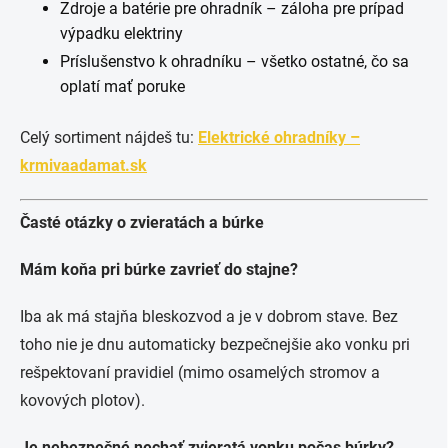
Zdroje a batérie pre ohradník – záloha pre prípad
výpadku elektriny
Príslušenstvo k ohradníku – všetko ostatné, čo sa
oplatí mať poruke
Celý sortiment nájdeš tu:
Elektrické ohradníky –
krmivaadamat.sk
Časté otázky o zvieratách a búrke
Mám koňa pri búrke zavrieť do stajne?
Iba ak má stajňa bleskozvod a je v dobrom stave. Bez
toho nie je dnu automaticky bezpečnejšie ako vonku pri
rešpektovaní pravidiel (mimo osamelých stromov a
kovových plotov).
Je nebezpečné nechať zvieratá vonku počas búrky?