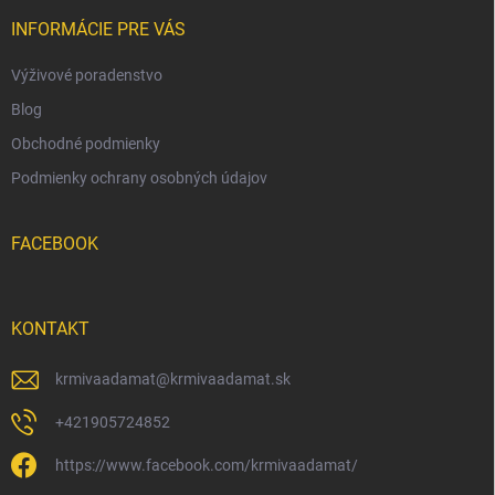
t
i
INFORMÁCIE PRE VÁS
e
Výživové poradenstvo
Blog
Obchodné podmienky
Podmienky ochrany osobných údajov
FACEBOOK
KONTAKT
krmivaadamat
@
krmivaadamat.sk
+421905724852
https://www.facebook.com/krmivaadamat/