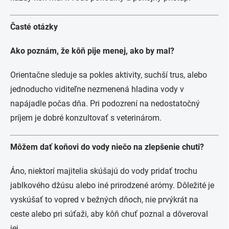
Časté otázky
Ako poznám, že kôň pije menej, ako by mal?
Orientačne sleduje sa pokles aktivity, suchší trus, alebo
jednoducho viditeľne nezmenená hladina vody v
napájadle počas dňa. Pri podozrení na nedostatočný
príjem je dobré konzultovať s veterinárom.
Môžem dať koňovi do vody niečo na zlepšenie chuti?
Áno, niektorí majitelia skúšajú do vody pridať trochu
jablkového džúsu alebo iné prirodzené arómy. Dôležité je
vyskúšať to vopred v bežných dňoch, nie prvýkrát na
ceste alebo pri súťaži, aby kôň chuť poznal a dôveroval
jej.