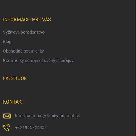
ä
t
i
INFORMÁCIE PRE VÁS
e
Výživové poradenstvo
Blog
Obchodné podmienky
Podmienky ochrany osobných údajov
FACEBOOK
KONTAKT
krmivaadamat
@
krmivaadamat.sk
+421905724852