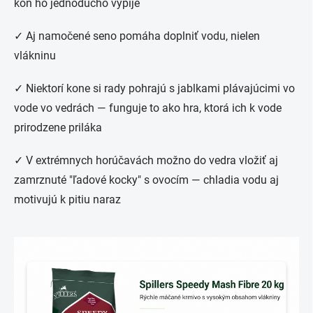
kôň ho jednoducho vypije
✓ Aj namočené seno pomáha doplniť vodu, nielen
vlákninu
✓ Niektorí kone si rady pohrajú s jablkami plávajúcimi vo
vode vo vedrách — funguje to ako hra, ktorá ich k vode
prirodzene priláka
✓ V extrémnych horúčavách možno do vedra vložiť aj
zamrznuté "ľadové kocky" s ovocím — chladia vodu aj
motivujú k pitiu naraz