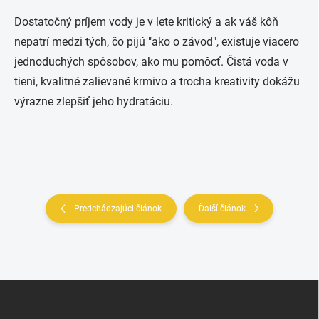
Dostatočný príjem vody je v lete kritický a ak váš kôň
nepatrí medzi tých, čo pijú "ako o závod", existuje viacero
jednoduchých spôsobov, ako mu pomôcť. Čistá voda v
tieni, kvalitné zalievané krmivo a trocha kreativity dokážu
výrazne zlepšiť jeho hydratáciu.
Predchádzajúci článok
Ďalší článok
Z
á
p