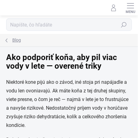
Prejsť
na
obsah
Hľadať
Blog
Ako podporiť koňa, aby pil viac
vody v lete — overené triky
Niektoré kone pijú ako o závod, iné stoja pri napájadle a
vodu len ovoniavajú. Ak máte koňa z tej druhej skupiny,
viete presne, o čom je reč — najmä v lete je to frustrujúce
a navyše rizikové. Nedostatočný príjem vody v horúčave
zvyšuje riziko dehydratácie, kolík a celkového zhoršenia
kondície.