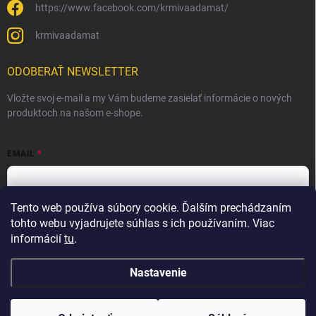
https://www.facebook.com/krmivaadamat/
krmivaadamat
ODOBERAŤ NEWSLETTER
Vložte svoj e-mail a my Vám budeme zasielať informácie o nových
produktoch na našom e-shope.
EMAIL
Tento web používa súbory cookie. Ďalším prechádzaním
Vložením e-mailu súhlasíte s
podmienkami ochrany osobných
údajov
tohto webu vyjadrujete súhlas s ich používaním. Viac
informácií
tu
.
Prihlásiť sa
Nastavenie
Copyright 2026
Krmivá Adamať s.r.o.
. Všetky práva vyhradené.