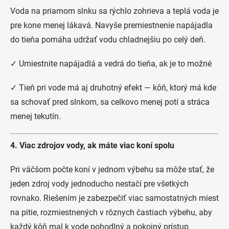
Voda na priamom slnku sa rýchlo zohrieva a teplá voda je
pre kone menej lákavá. Navyše premiestnenie napájadla
do tieňa pomáha udržať vodu chladnejšiu po celý deň.
✓ Umiestnite napájadlá a vedrá do tieňa, ak je to možné
✓ Tieň pri vode má aj druhotný efekt — kôň, ktorý má kde
sa schovať pred slnkom, sa celkovo menej potí a stráca
menej tekutín.
4. Viac zdrojov vody, ak máte viac koní spolu
Pri väčšom počte koní v jednom výbehu sa môže stať, že
jeden zdroj vody jednoducho nestačí pre všetkých
rovnako. Riešením je zabezpečiť viac samostatných miest
na pitie, rozmiestnených v rôznych častiach výbehu, aby
každý kôň mal k vode pohodlný a pokojný prístup.