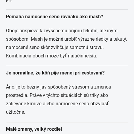
Pomáha namočené seno rovnako ako mash?
Oboje prispieva k zvýšenému príjmu tekutín, ale iným
spôsobom. Mash je možné urobiť výrazne riedky a tekutý,
namočené seno skôr zvlhčuje samotnú stravu.
Kombinácia oboch môže byť najúčinnejšia.
Je normálne, že kôň pije menej pri cestovaní?
Áno, je to bežný jav spôsobený stresom a zmenou
prostredia. Práve v týchto situáciách sú triky ako
zalievané krmivo alebo namočené seno obzvlášť
užitočné.
Malé zmeny, veľký rozdiel