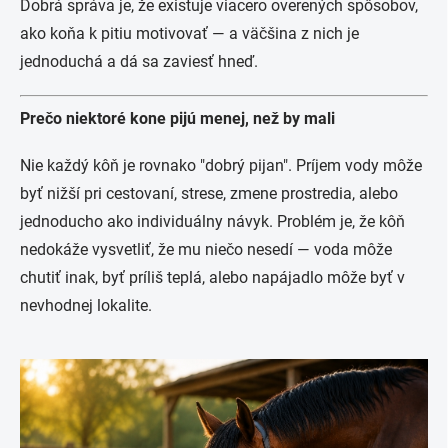
Dobrá správa je, že existuje viacero overených spôsobov,
ako koňa k pitiu motivovať — a väčšina z nich je
jednoduchá a dá sa zaviesť hneď.
Prečo niektoré kone pijú menej, než by mali
Nie každý kôň je rovnako "dobrý pijan". Príjem vody môže
byť nižší pri cestovaní, strese, zmene prostredia, alebo
jednoducho ako individuálny návyk. Problém je, že kôň
nedokáže vysvetliť, že mu niečo nesedí — voda môže
chutiť inak, byť príliš teplá, alebo napájadlo môže byť v
nevhodnej lokalite.