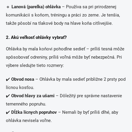
🔹
Lanová (parelka) ohlávka
– Používa sa pri prirodzenej
komunikácii s koňom, tréningu a práci zo zeme. Je tenšia,
takže pôsobí na tlakové body na hlave koňa citlivejšie.
2. Akú veľkosť ohlávky vybrať?
Ohlávka by mala koňovi pohodlne sedieť – príliš tesná môže
spôsobovať odreniny, príliš voľná môže byť nebezpečná. Pri
výbere sledujte tieto rozmery:
✔️
Obvod nosa
– Ohlávka by mala sedieť približne 2 prsty pod
lícnou kosťou.
✔️
Obvod hlavy za ušami
– Dôležitý pre správne nastavenie
temenného popruhu.
✔️
Dĺžka lícnych popruhov
– Nemali by byť príliš dlhé, aby
ohlávka nevisela voľne.