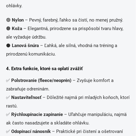
ohlávky.
🟢
Nylon
– Pevný, farebný, ľahko sa čistí, no menej pružný.
🟤
Koža
– Elegantná, prirodzene sa prispôsobí tvaru hlavy,
ale vyžaduje údržbu.
⚫
Lanová šnúra
– Ľahká, ale silná, vhodná na tréning a
prirodzenú komunikáciu.
4. Extra funkcie, ktoré sa oplatí zvážiť
✅
Polstrovanie (fleece/neoprén)
– Zvyšuje komfort a
zabraňuje odreninám.
✅
Nastaviteľnosť
– Dôležité najmä pri mladých koňoch, ktorí
rastú.
✅
Rýchloupínacie zapínanie
– Uľahčuje manipuláciu, najmä
ak často nasadzujete a skladáte ohlávku.
✅
Odopínací nánosník
– Praktické pri čistení a ošetrovaní