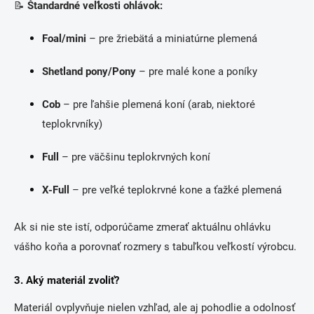
📝
Štandardné veľkosti ohlávok:
Foal/mini
– pre žriebätá a miniatúrne plemená
Shetland pony/Pony
– pre malé kone a poníky
Cob
– pre ľahšie plemená koní (arab, niektoré
teplokrvníky)
Full
– pre väčšinu teplokrvných koní
X-Full
– pre veľké teplokrvné kone a ťažké plemená
Ak si nie ste istí, odporúčame zmerať aktuálnu ohlávku
vášho koňa a porovnať rozmery s tabuľkou veľkostí výrobcu.
3. Aký materiál zvoliť?
Materiál ovplyvňuje nielen vzhľad, ale aj pohodlie a odolnosť