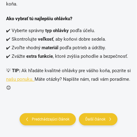
koňa.
Ako vybrať tú najlepšiu ohlávku?
✔️ Vyberte správny
typ ohlávky
podľa účelu.
✔️ Skontrolujte
veľkosť
, aby koňovi dobre sedela.
✔️ Zvoľte vhodný
materiál
podľa potrieb a údržby.
✔️ Zvážte
extra funkcie
, ktoré zvýšia pohodlie a bezpečnosť.
💡
TIP:
Ak hľadáte kvalitné ohlávky pre vášho koňa, pozrite si
našu ponuku.
Máte otázky? Napíšte nám, radi vám poradíme.
😊
Predchádzajúci článok
Ďalší článok