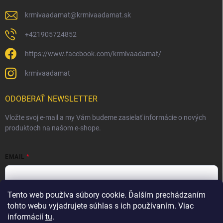
krmivaadamat
@
krmivaadamat.sk
+421905724852
https://www.facebook.com/krmivaadamat/
krmivaadamat
ODOBERAŤ NEWSLETTER
Vložte svoj e-mail a my Vám budeme zasielať informácie o nových
produktoch na našom e-shope.
EMAIL
Tento web používa súbory cookie. Ďalším prechádzaním
Vložením e-mailu súhlasíte s
podmienkami ochrany osobných
údajov
tohto webu vyjadrujete súhlas s ich používaním. Viac
informácií
tu
.
Prihlásiť sa