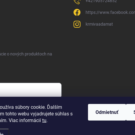
+421905724852
https://www.facebook.c
krmivaadamat
ácie o nových produktoch na
sobných údajov
oužíva súbory cookie. Ďalším
Odmietnuť
m tohto webu vyjadrujete súhlas s
ním. Viac informácií
tu
.
ie