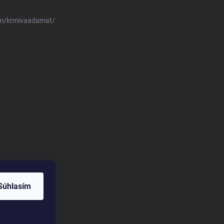
om/krmivaadamat/
Súhlasím