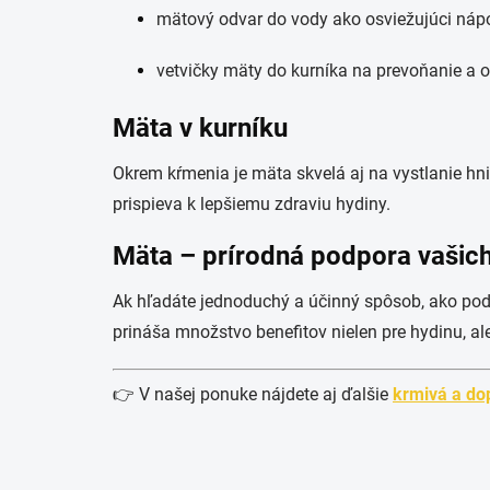
mätový odvar do vody ako osviežujúci nápo
vetvičky mäty do kurníka na prevoňanie a
Mäta v kurníku
Okrem kŕmenia je mäta skvelá aj na vystlanie h
prispieva k lepšiemu zdraviu hydiny.
Mäta – prírodná podpora vašich
Ak hľadáte jednoduchý a účinný spôsob, ako podp
prináša množstvo benefitov nielen pre hydinu, ale
👉 V našej ponuke nájdete aj ďalšie
krmivá a dop