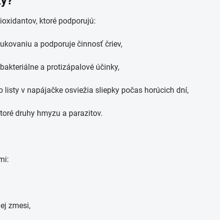
ky?
oxidantov, ktoré podporujú:
ovaniu a podporuje činnosť čriev,
bakteriálne a protizápalové účinky,
listy v napájačke osviežia sliepky počas horúcich dní,
oré druhy hmyzu a parazitov.
mi:
ej zmesi,