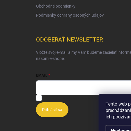
Obchodné podmienky
Podmienky ochrany osobných údajov
ODOBERAŤ NEWSLETTER
Vložte svoj e-mail a my Vám budeme zasielať inform
našom e-shope.
EMAIL
Vložením e-mailu súhlasíte s
podmienkami ochrany o
Tento web p
Prihlásiť sa
prechádzaní
ich používa
Nastaven