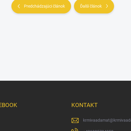
Predchádzajúci článok
Ďalší článok
EBOOK
KONTAKT
krmivaadamat
@
krmivaad