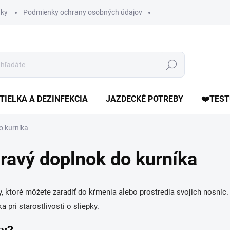
ky
Podmienky ochrany osobných údajov
Hľadať
TIELKA A DEZINFEKCIA
JAZDECKÉ POTREBY
❤️TEST
o kurníka
dravý doplnok do kurníka
y, ktoré môžete zaradiť do kŕmenia alebo prostredia svojich nosníc
pri starostlivosti o sliepky.