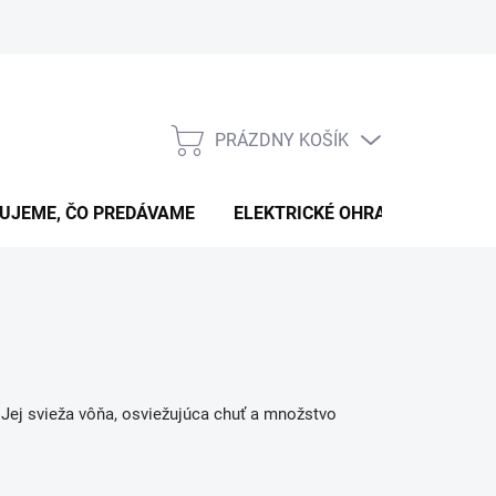
PRÁZDNY KOŠÍK
NÁKUPNÝ
KOŠÍK
UJEME, ČO PREDÁVAME
ELEKTRICKÉ OHRADNÍKY
B
. Jej svieža vôňa, osviežujúca chuť a množstvo