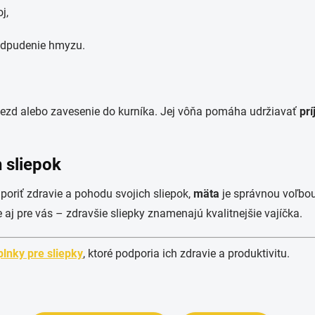
j,
 odpudenie hmyzu.
niezd alebo zavesenie do kurníka. Jej vôňa pomáha udržiavať
pr
 sliepok
oriť zdravie a pohodu svojich sliepok,
mäta
je správnou voľbou
 aj pre vás – zdravšie sliepky znamenajú kvalitnejšie vajíčka.
lnky pre sliepky
, ktoré podporia ich zdravie a produktivitu.