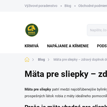
Prejsť
Výživové poradenstvo
Blog
Obchodné podmien
na
obsah
KRMIVÁ
NAPÁJANIE A KŔMENIE
PODS
Domov
Blog
Mäta pre sliepky – zdravý doplnok d
Mäta pre sliepky – z
Mäta pre sliepky
patrí medzi najobľúbenejšie bylink
prospešných látok robia z mäty ideálneho pomocníka 