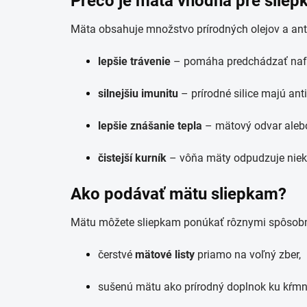
Prečo je mäta vhodná pre sliep
Mäta obsahuje množstvo prírodných olejov a anti
lepšie trávenie
– pomáha predchádzať nafuk
silnejšiu imunitu
– prírodné silice majú anti
lepšie znášanie tepla
– mätový odvar alebo 
čistejší kurník
– vôňa mäty odpudzuje niekt
Ako podávať mätu sliepkam?
Mätu môžete sliepkam ponúkať rôznymi spôsob
čerstvé
mätové listy
priamo na voľný zber,
sušenú mätu ako prírodný doplnok ku kŕmn