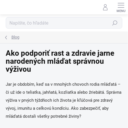
Prejsť
na
obsah
Hľadať
Blog
Ako podporiť rast a zdravie jarne
narodených mláďat správnou
výživou
Jar je obdobím, keď sa v mnohých chovoch rodia mláďatá –
či už ide o teliatka, jahňatá, kozliatka alebo žriebätá. Správna
výživa v prvých týždňoch ich života je kľúčová pre zdravý
vývoj, imunitu a celkovú kondíciu. Ako zabezpečiť, aby
mláďatá dostali všetky potrebné živiny?