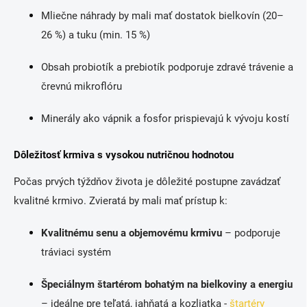
Mliečne náhrady by mali mať dostatok bielkovín (20–
26 %) a tuku (min. 15 %)
Obsah probiotík a prebiotík podporuje zdravé trávenie a
črevnú mikroflóru
Minerály ako vápnik a fosfor prispievajú k vývoju kostí
Dôležitosť krmiva s vysokou nutričnou hodnotou
Počas prvých týždňov života je dôležité postupne zavádzať
kvalitné krmivo. Zvieratá by mali mať prístup k:
Kvalitnému senu a objemovému krmivu
– podporuje
tráviaci systém
Špeciálnym štartérom bohatým na bielkoviny a energiu
– ideálne pre teľatá, jahňatá a kozliatka -
štartéry