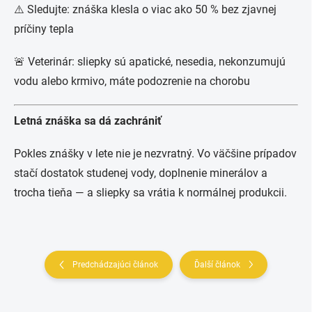
⚠️ Sledujte: znáška klesla o viac ako 50 % bez zjavnej
príčiny tepla
🚨 Veterinár: sliepky sú apatické, nesedia, nekonzumujú
vodu alebo krmivo, máte podozrenie na chorobu
Letná znáška sa dá zachrániť
Pokles znášky v lete nie je nezvratný. Vo väčšine prípadov
stačí dostatok studenej vody, doplnenie minerálov a
trocha tieňa — a sliepky sa vrátia k normálnej produkcii.
Predchádzajúci článok
Ďalší článok