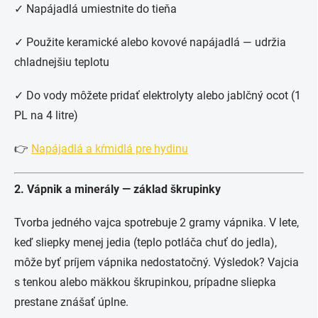
✓ Napájadlá umiestnite do tieňa
✓ Použite keramické alebo kovové napájadlá — udržia
chladnejšiu teplotu
✓ Do vody môžete pridať elektrolyty alebo jablčný ocot (1
PL na 4 litre)
👉
Napájadlá a kŕmidlá pre hydinu
2. Vápnik a minerály — základ škrupinky
Tvorba jedného vajca spotrebuje 2 gramy vápnika. V lete,
keď sliepky menej jedia (teplo potláča chuť do jedla),
môže byť príjem vápnika nedostatočný. Výsledok? Vajcia
s tenkou alebo mäkkou škrupinkou, prípadne sliepka
prestane znášať úplne.