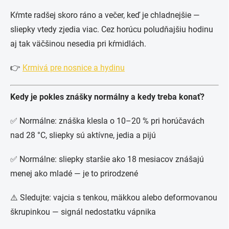
Kŕmte radšej skoro ráno a večer, keď je chladnejšie —
sliepky vtedy zjedia viac. Cez horúcu poludňajšiu hodinu
aj tak väčšinou nesedia pri kŕmidlách.
👉
Krmivá pre nosnice a hydinu
Kedy je pokles znášky normálny a kedy treba konať?
✅ Normálne: znáška klesla o 10–20 % pri horúčavách
nad 28 °C, sliepky sú aktívne, jedia a pijú
✅ Normálne: sliepky staršie ako 18 mesiacov znášajú
menej ako mladé — je to prirodzené
⚠️ Sledujte: vajcia s tenkou, mäkkou alebo deformovanou
škrupinkou — signál nedostatku vápnika