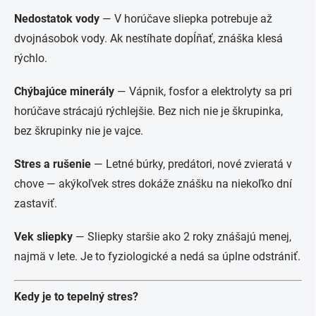
Nedostatok vody
— V horúčave sliepka potrebuje až
dvojnásobok vody. Ak nestíhate dopĺňať, znáška klesá
rýchlo.
Chýbajúce minerály
— Vápnik, fosfor a elektrolyty sa pri
horúčave strácajú rýchlejšie. Bez nich nie je škrupinka,
bez škrupinky nie je vajce.
Stres a rušenie
— Letné búrky, predátori, nové zvieratá v
chove — akýkoľvek stres dokáže znášku na niekoľko dní
zastaviť.
Vek sliepky
— Sliepky staršie ako 2 roky znášajú menej,
najmä v lete. Je to fyziologické a nedá sa úplne odstrániť.
Kedy je to tepelný stres?