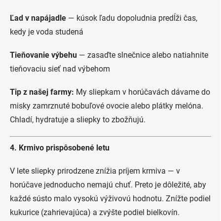
Ľad v napájadle
— kúsok ľadu dopoludnia predĺži čas,
kedy je voda studená
Tieňovanie výbehu
— zasaďte slnečnice alebo natiahnite
tieňovaciu sieť nad výbehom
Tip z našej farmy:
My sliepkam v horúčavách dávame do
misky zamrznuté bobuľové ovocie alebo plátky melóna.
Chladí, hydratuje a sliepky to zbožňujú.
4. Krmivo prispôsobené letu
V lete sliepky prirodzene znížia príjem krmiva — v
horúčave jednoducho nemajú chuť. Preto je dôležité, aby
každé sústo malo vysokú výživovú hodnotu. Znížte podiel
kukurice (zahrievajúca) a zvýšte podiel bielkovín.