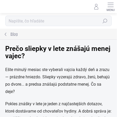
Prejsť
na
obsah
Hľadať
Blog
Prečo sliepky v lete znášajú menej
vajec?
Ešte minulý mesiac ste vyberali vajcia každý deň a zrazu
— prázdne hniezdo. Sliepky vyzerajú zdravo, žerú, behajú
po dvore... a predsa znášajú podstatne menej. Čo sa
deje?
Pokles znášky v lete je jeden z najčastejších dotazov,
ktoré dostávame od chovateľov hydiny. A dobrá správa je: