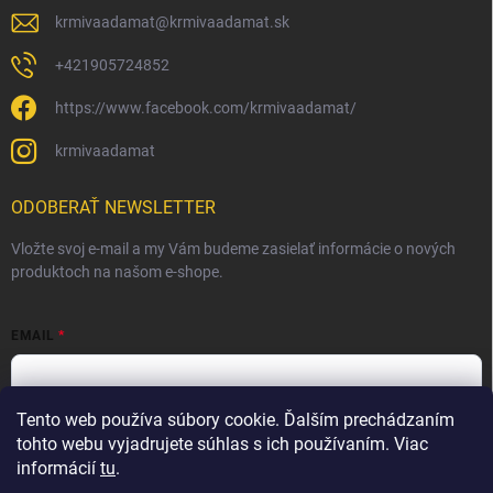
krmivaadamat
@
krmivaadamat.sk
+421905724852
https://www.facebook.com/krmivaadamat/
krmivaadamat
ODOBERAŤ NEWSLETTER
Vložte svoj e-mail a my Vám budeme zasielať informácie o nových
produktoch na našom e-shope.
EMAIL
Tento web používa súbory cookie. Ďalším prechádzaním
Vložením e-mailu súhlasíte s
podmienkami ochrany osobných
údajov
tohto webu vyjadrujete súhlas s ich používaním. Viac
informácií
tu
.
Prihlásiť sa