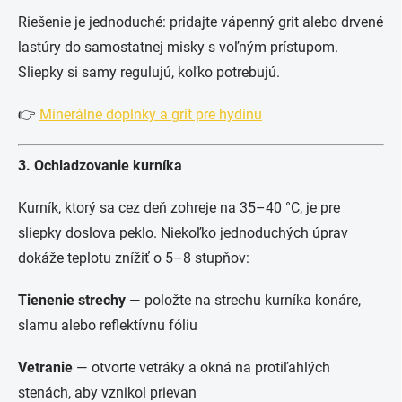
Riešenie je jednoduché: pridajte vápenný grit alebo drvené
lastúry do samostatnej misky s voľným prístupom.
Sliepky si samy regulujú, koľko potrebujú.
👉
Minerálne doplnky a grit pre hydinu
3. Ochladzovanie kurníka
Kurník, ktorý sa cez deň zohreje na 35–40 °C, je pre
sliepky doslova peklo. Niekoľko jednoduchých úprav
dokáže teplotu znížiť o 5–8 stupňov:
Tienenie strechy
— položte na strechu kurníka konáre,
slamu alebo reflektívnu fóliu
Vetranie
— otvorte vetráky a okná na protiľahlých
stenách, aby vznikol prievan