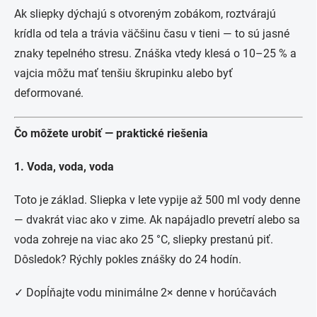
Ak sliepky dýchajú s otvoreným zobákom, roztvárajú
krídla od tela a trávia väčšinu času v tieni — to sú jasné
znaky tepelného stresu. Znáška vtedy klesá o 10–25 % a
vajcia môžu mať tenšiu škrupinku alebo byť
deformované.
Čo môžete urobiť — praktické riešenia
1. Voda, voda, voda
Toto je základ. Sliepka v lete vypije až 500 ml vody denne
— dvakrát viac ako v zime. Ak napájadlo prevetrí alebo sa
voda zohreje na viac ako 25 °C, sliepky prestanú piť.
Dôsledok? Rýchly pokles znášky do 24 hodín.
✓ Dopĺňajte vodu minimálne 2× denne v horúčavách