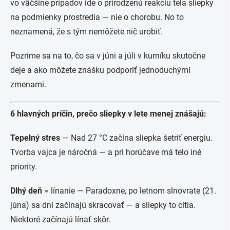
vo väčšine prípadov ide o prirodzenú reakciu tela sliepky
na podmienky prostredia — nie o chorobu. No to
neznamená, že s tým nemôžete nič urobiť.
Pozrime sa na to, čo sa v júni a júli v kurníku skutočne
deje a ako môžete znášku podporiť jednoduchými
zmenami.
6 hlavných príčin, prečo sliepky v lete menej znášajú:
Tepelný stres
— Nad 27 °C začína sliepka šetriť energiu.
Tvorba vajca je náročná — a pri horúčave má telo iné
priority.
Dlhý deň
= línanie — Paradoxne, po letnom slnovrate (21.
júna) sa dni začínajú skracovať — a sliepky to cítia.
Niektoré začínajú línať skôr.