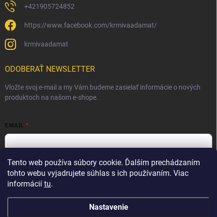
+421905724852
https://www.facebook.com/krmivaadamat/
krmivaadamat
ODOBERAŤ NEWSLETTER
Vložte svoj e-mail a my Vám budeme zasielať informácie o nových
produktoch na našom e-shope.
EMAIL
Tento web používa súbory cookie. Ďalším prechádzaním
Vložením e-mailu súhlasíte s
podmienkami ochrany osobných
údajov
tohto webu vyjadrujete súhlas s ich používaním. Viac
informácií
tu
.
Prihlásiť sa
Nastavenie