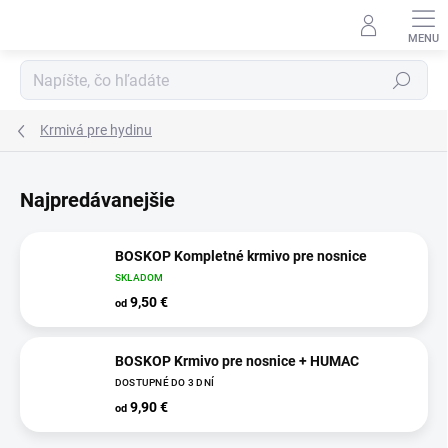
Prejsť
na
obsah
Hľadať
Krmivá pre hydinu
Najpredávanejšie
BOSKOP Kompletné krmivo pre nosnice
SKLADOM
9,50 €
od
BOSKOP Krmivo pre nosnice + HUMAC
DOSTUPNÉ DO 3 DNÍ
9,90 €
od