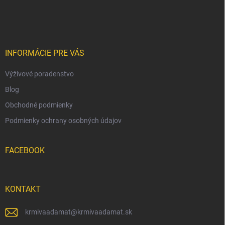
a
á
c
p
i
e
ä
p
t
r
i
INFORMÁCIE PRE VÁS
v
e
k
Výživové poradenstvo
y
v
Blog
ý
p
Obchodné podmienky
i
Podmienky ochrany osobných údajov
s
u
FACEBOOK
KONTAKT
krmivaadamat
@
krmivaadamat.sk