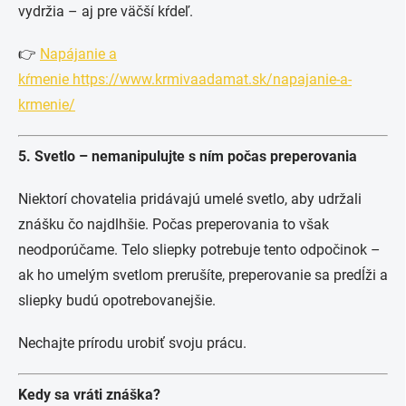
vydržia – aj pre väčší kŕdeľ.
👉
Napájanie a
kŕmenie https://www.krmivaadamat.sk/napajanie-a-
krmenie/
5. Svetlo – nemanipulujte s ním počas preperovania
Niektorí chovatelia pridávajú umelé svetlo, aby udržali
znášku čo najdlhšie. Počas preperovania to však
neodporúčame. Telo sliepky potrebuje tento odpočinok –
ak ho umelým svetlom prerušíte, preperovanie sa predĺži a
sliepky budú opotrebovanejšie.
Nechajte prírodu urobiť svoju prácu.
Kedy sa vráti znáška?