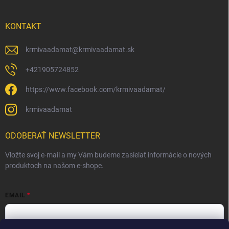
KONTAKT
krmivaadamat
@
krmivaadamat.sk
+421905724852
https://www.facebook.com/krmivaadamat/
krmivaadamat
ODOBERAŤ NEWSLETTER
Vložte svoj e-mail a my Vám budeme zasielať informácie o nových
produktoch na našom e-shope.
EMAIL