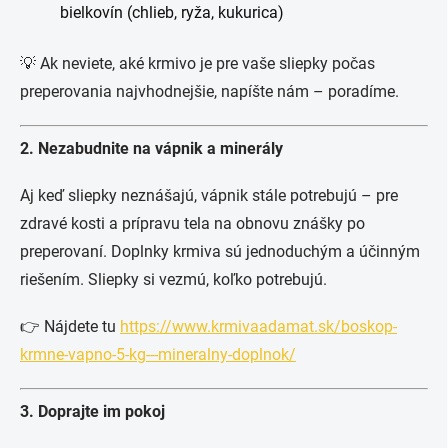
bielkovín (chlieb, ryža, kukurica)
💡 Ak neviete, aké krmivo je pre vaše sliepky počas
preperovania najvhodnejšie, napíšte nám – poradíme.
2. Nezabudnite na vápnik a minerály
Aj keď sliepky neznášajú, vápnik stále potrebujú – pre
zdravé kosti a prípravu tela na obnovu znášky po
preperovaní. Doplnky krmiva sú jednoduchým a účinným
riešením. Sliepky si vezmú, koľko potrebujú.
👉 Nájdete tu
https://www.krmivaadamat.sk/boskop-
krmne-vapno-5-kg---mineralny-doplnok/
3. Doprajte im pokoj