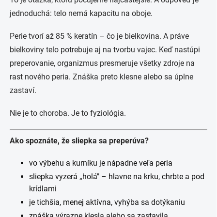
jednoduchá: telo nemá kapacitu na oboje.
Perie tvorí až 85 % keratín – čo je bielkovina. A práve
bielkoviny telo potrebuje aj na tvorbu vajec. Keď nastúpi
preperovanie, organizmus presmeruje všetky zdroje na
rast nového peria. Znáška preto klesne alebo sa úplne
zastaví.
Nie je to choroba. Je to fyziológia.
Ako spoznáte, že sliepka sa preperúva?
vo výbehu a kurníku je nápadne veľa peria
sliepka vyzerá „holá" – hlavne na krku, chrbte a pod
krídlami
je tichšia, menej aktívna, vyhýba sa dotýkaniu
znáška výrazne klesla alebo sa zastavila