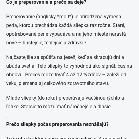
Čo je preperovanie a prečo sa deje?
Preperovanie (anglicky *molt*) je prirodzená výmena
peria, ktorou prechádza každá sliepka raz ročne. Staré,
opotrebované perie vypadáva a na jeho mieste narastá
nové – hustejšie, teplejšie a zdravšie.
Najčastejšie sa spúšťa na jeseň, keď sa skracujú dni a
ubúda svetla. Telo sliepky to vyhodnotí ako signál: čas na
obnovu. Proces môže trvať 4 až 12 týždňov – záleží od
veku, plemena aj celkového zdravotného stavu.
Mladé sliepky (do roka) preperúvajú väčšinou rýchlo a
ľahko. Staršie to môžu mať náročnejšie a dlhšie.
Prečo sliepky počas preperovania neznášajú?
To je otázka, ktorú počujeme najčastejšie. A odpoveď je