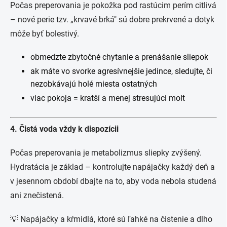
Počas preperovania je pokožka pod rastúcim perím citlivá
– nové perie tzv. „krvavé brká" sú dobre prekrvené a dotyk
môže byť bolestivý.
obmedzte zbytočné chytanie a prenášanie sliepok
ak máte vo svorke agresívnejšie jedince, sledujte, či
nezobkávajú holé miesta ostatných
viac pokoja = kratší a menej stresujúci molt
4. Čistá voda vždy k dispozícii
Počas preperovania je metabolizmus sliepky zvýšený.
Hydratácia je základ – kontrolujte napájačky každý deň a
v jesennom období dbajte na to, aby voda nebola studená
ani znečistená.
💡 Napájačky a kŕmidlá, ktoré sú ľahké na čistenie a dlho