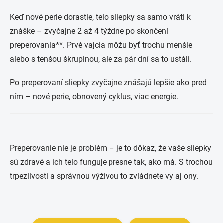
Keď nové perie dorastie, telo sliepky sa samo vráti k
znáške – zvyčajne 2 až 4 týždne po skončení
preperovania**. Prvé vajcia môžu byť trochu menšie
alebo s tenšou škrupinou, ale za pár dní sa to ustáli.
Po preperovaní sliepky zvyčajne znášajú lepšie ako pred
ním – nové perie, obnovený cyklus, viac energie.
Preperovanie nie je problém – je to dôkaz, že vaše sliepky
sú zdravé a ich telo funguje presne tak, ako má. S trochou
trpezlivosti a správnou výživou to zvládnete vy aj ony.