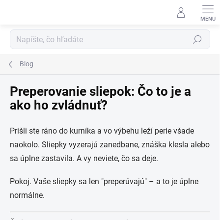
Prejsť
na
obsah
Hľadať
Blog
Preperovanie sliepok: Čo to je a
ako ho zvládnuť?
Prišli ste ráno do kurníka a vo výbehu leží perie všade
naokolo. Sliepky vyzerajú zanedbane, znáška klesla alebo
sa úplne zastavila. A vy neviete, čo sa deje.
Pokoj. Vaše sliepky sa len "preperúvajú" – a to je úplne
normálne.