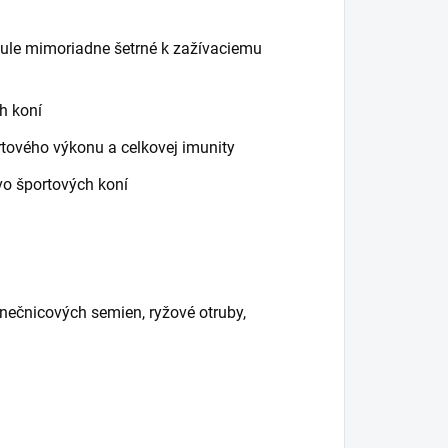
nule mimoriadne šetrné k zažívaciemu
h koní
rtového výkonu a celkovej imunity
vo športových koní
nečnicových semien, ryžové otruby,