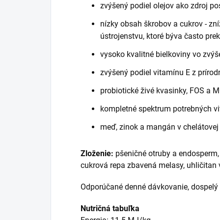
zvýšený podiel olejov ako zdroj po
nízky obsah škrobov a cukrov - zn
ústrojenstvu, ktoré býva často pr
vysoko kvalitné bielkoviny vo zvý
zvýšený podiel vitamínu E z príro
probiotické živé kvasinky, FOS a M
kompletné spektrum potrebných vi
meď, zinok a mangán v chelátovej 
Zloženie:
pšeničné otruby a endosperm, 
cukrová repa zbavená melasy, uhličitan v
Odporúčané denné dávkovanie, dospelý 
Nutričná tabuľka