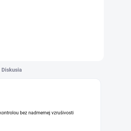
sezóne, v ľahkej záťaži, v procese
tové
regenerácie a s dýchacími
ťažkosťami.
Diskusia
kontrolou bez nadmernej vzrušivosti