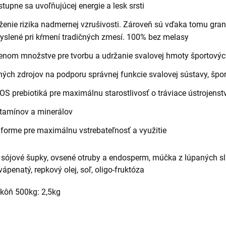
stupne sa uvoľňujúcej energie a lesk srsti
íženie rizika nadmernej vzrušivosti. Zároveň sú vďaka tomu gra
ekyslené pri kŕmení tradičných zmesí. 100% bez melasy
šenom množstve pre tvorbu a udržanie svalovej hmoty športovýc
dných zdrojov na podporu správnej funkcie svalovej sústavy, špo
OS prebiotiká pre maximálnu starostlivosť o tráviace ústrojenst
tamínov a minerálov
forme pre maximálnu vstrebateľnosť a využitie
sójové šupky, ovsené otruby a endosperm, múčka z lúpaných sl
ápenatý, repkový olej, soľ, oligo-fruktóza
kôň 500kg: 2,5kg