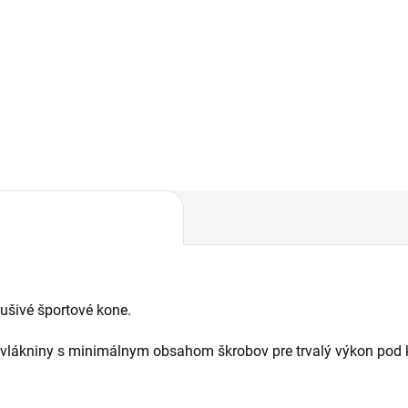
Do košíka
Granule pre rekreačné a špor
kone v hobby záťaži a kone a
ebuje váš kôň pribrať, nabrať
pony v jazdeckej škole.
ovú hmotu, ale zároveň je
ivý na škrob alebo sa ľahko
uší? SPILLERS Digest+
ditioning Cubes sú granule
né pre kone v horšej...
ušivé športové kone.
 vlákniny s minimálnym obsahom škrobov pre trvalý výkon pod 