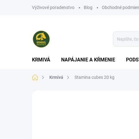
Prejsť
Výživové poradenstvo
Blog
Obchodné podmien
na
obsah
KRMIVÁ
NAPÁJANIE A KŔMENIE
PODS
Domov
Krmivá
Stamina cubes 20 kg
Neohodnotené
Podrobnosti hodn