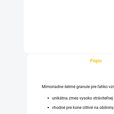
Müsli pre rekreačné a športové
kone v hobby záťaži a kone a
Potr
pony v jazdeckej škole.
sval
citl
vzr
Con
urče
Popis
Mimoriadne šetrné granule pre ľahko vzr
unikátna zmes vysoko stráviteľnej
vhodné pre kone citlivé na obilniny