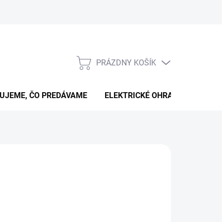
PRÁZDNY KOŠÍK
NÁKUPNÝ
KOŠÍK
UJEME, ČO PREDÁVAME
ELEKTRICKÉ OHRADNÍKY
B