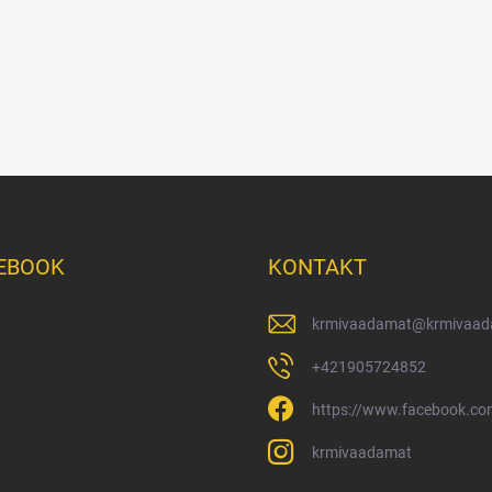
EBOOK
KONTAKT
krmivaadamat
@
krmivaad
+421905724852
https://www.facebook.c
krmivaadamat