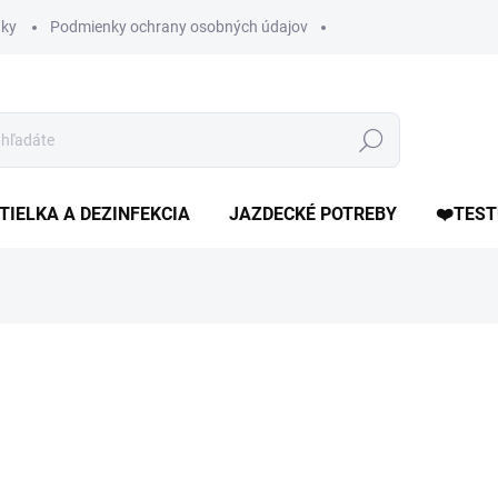
ky
Podmienky ochrany osobných údajov
Hľadať
TIELKA A DEZINFEKCIA
JAZDECKÉ POTREBY
❤️TEST
otenia
ZNAČKA:
SPILLERS
30,20 €
Jednotková
1,51 € / 1 kg
cena:
SKLADOM
(1 KS)