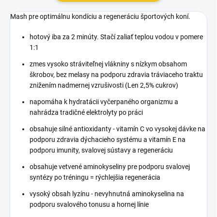
Mash pre optimálnu kondíciu a regeneráciu športových koní.
hotový iba za 2 minúty. Stačí zaliať teplou vodou v pomere
1:1
zmes vysoko stráviteľnej vlákniny s nízkym obsahom
škrobov, bez melasy na podporu zdravia tráviaceho traktu
znižením nadmernej vzrušivosti (Len 2,5% cukrov)
napomáha k hydratácii vyčerpaného organizmu a
nahrádza tradičné elektrolyty po práci
obsahuje silné antioxidanty - vitamín C vo vysokej dávke na
podporu zdravia dýchacieho systému a vitamín E na
podporu imunity, svalovej sústavy a regeneráciu
obsahuje vetvené aminokyseliny pre podporu svalovej
syntézy po tréningu = rýchlejšia regenerácia
vysoký obsah lyzínu - nevyhnutná aminokyselina na
podporu svalového tonusu a hornej línie