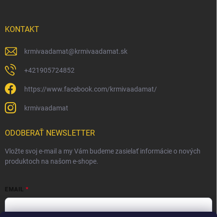
KONTAKT
krmivaadamat
@
krmivaadamat.sk
+421905724852
https://www.facebook.com/krmivaadamat/
krmivaadamat
ODOBERAŤ NEWSLETTER
Vložte svoj e-mail a my Vám budeme zasielať informácie o nových
produktoch na našom e-shope.
EMAIL