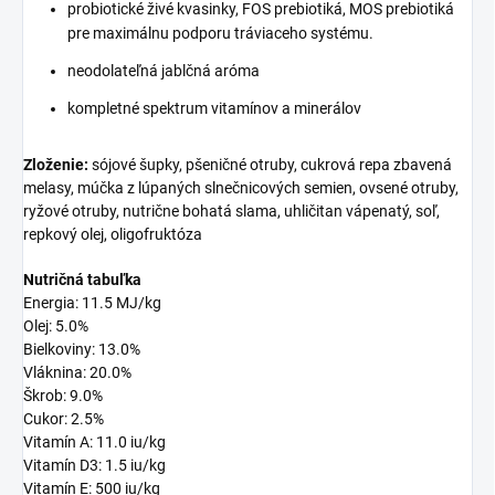
probiotické živé kvasinky, FOS prebiotiká, MOS prebiotiká
pre maximálnu podporu tráviaceho systému.
neodolateľná jablčná aróma
kompletné spektrum vitamínov a minerálov
Zloženie:
sójové šupky, pšeničné otruby, cukrová repa zbavená
melasy, múčka z lúpaných slnečnicových semien, ovsené otruby,
ryžové otruby, nutrične bohatá slama, uhličitan vápenatý, soľ,
repkový olej, oligofruktóza
Nutričná tabuľka
Energia: 11.5 MJ/kg
Olej: 5.0%
Bielkoviny: 13.0%
Vláknina: 20.0%
Škrob: 9.0%
Cukor: 2.5%
Vitamín A: 11.0 iu/kg
Vitamín D3: 1.5 iu/kg
Vitamín E: 500 iu/kg