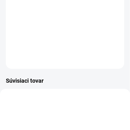
12.8.2026
−
+
Pridať do košíka
Mash pre optimálnu kondíciu a regeneráciu športových koní.
DETAILNÉ INFORMÁCIE
OPÝTAŤ SA
Súvisiaci tovar