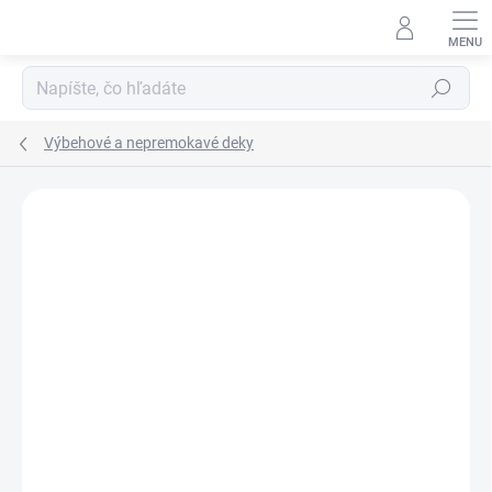
Prejsť
na
obsah
Hľadať
Výbehové a nepremokavé deky
ZNAČKA:
HKM