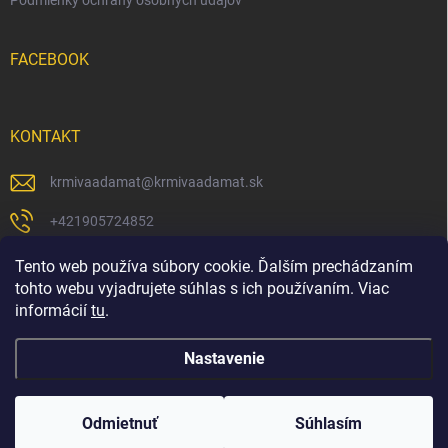
Podmienky ochrany osobných údajov
FACEBOOK
KONTAKT
krmivaadamat
@
krmivaadamat.sk
+421905724852
https://www.facebook.com/krmivaadamat/
Tento web používa súbory cookie. Ďalším prechádzaním
tohto webu vyjadrujete súhlas s ich používaním. Viac
krmivaadamat
informácií
tu
.
Nastavenie
Copyright 2026
Krmivá Adamať s.r.o.
. Všetky práva vyhradené.
Odmietnuť
Súhlasím
Vytvoril Shoptet