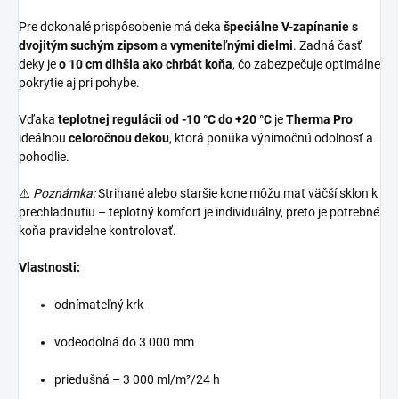
Pre dokonalé prispôsobenie má deka
špeciálne V-zapínanie s
dvojitým suchým zipsom
a
vymeniteľnými dielmi
. Zadná časť
deky je
o 10 cm dlhšia ako chrbát koňa
, čo zabezpečuje optimálne
pokrytie aj pri pohybe.
Vďaka
teplotnej regulácii od -10 °C do +20 °C
je
Therma Pro
ideálnou
celoročnou dekou
, ktorá ponúka výnimočnú odolnosť a
pohodlie.
⚠️
Poznámka:
Strihané alebo staršie kone môžu mať väčší sklon k
prechladnutiu – teplotný komfort je individuálny, preto je potrebné
koňa pravidelne kontrolovať.
Vlastnosti:
odnímateľný krk
vodeodolná do 3 000 mm
priedušná – 3 000 ml/m²/24 h