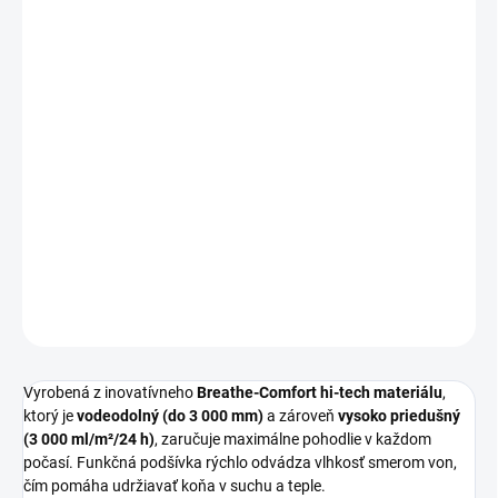
MÔŽEME DORUČIŤ DO:
ZVOĽTE VARIANT
−
+
Pridať do košíka
Vysokofunkčná
vonkajšia výbehová deka HKM Therma Pro
je
ideálna pre kone, ktoré potrebujú spoľahlivú ochranu pred
chladom, vetrom a dažďom počas celého roka. Vďaka
odnímateľnému krku
sa môže prispôsobiť aktuálnemu počasiu a
potrebám koňa.
DETAILNÉ INFORMÁCIE
OPÝTAŤ SA
Vyrobená z inovatívneho
Breathe-Comfort hi-tech materiálu
,
ktorý je
vodeodolný (do 3 000 mm)
a zároveň
vysoko priedušný
(3 000 ml/m²/24 h)
, zaručuje maximálne pohodlie v každom
počasí. Funkčná podšívka rýchlo odvádza vlhkosť smerom von,
čím pomáha udržiavať koňa v suchu a teple.