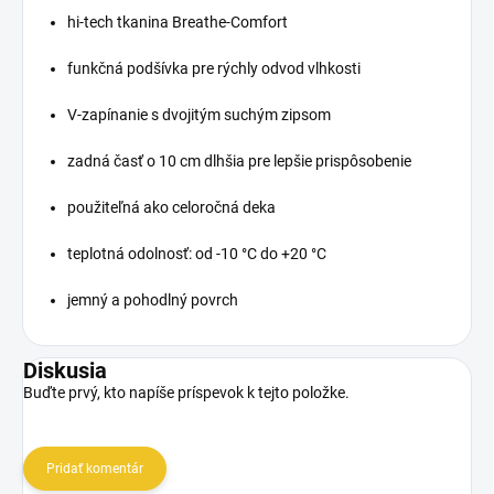
hi-tech tkanina Breathe-Comfort
funkčná podšívka pre rýchly odvod vlhkosti
V-zapínanie s dvojitým suchým zipsom
zadná časť o 10 cm dlhšia pre lepšie prispôsobenie
použiteľná ako celoročná deka
teplotná odolnosť: od -10 °C do +20 °C
jemný a pohodlný povrch
Diskusia
Buďte prvý, kto napíše príspevok k tejto položke.
Pridať komentár