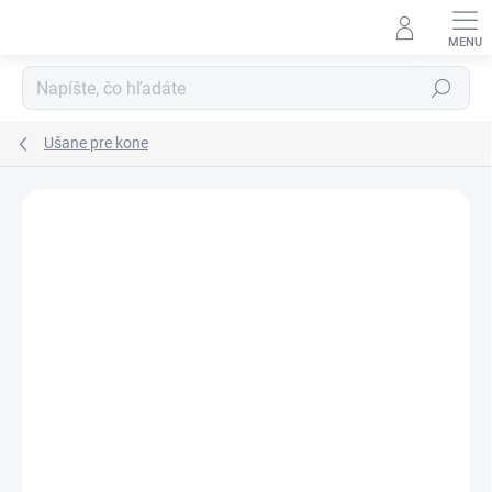
Prejsť
na
obsah
Hľadať
Ušane pre kone
Neohodnotené
Podrobnosti hodnotenia
ZNAČKA:
HKM