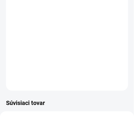
MÔŽEME DORUČIŤ DO:
ZVOĽTE VARIANT
−
+
Pridať do košíka
Ušaňa
je štýlová a funkčná ochrana pre vášho koňa, spoľahlivo
chráni vášho koňa pred muchami a hmyzom a zároveň poskytuje
štýlový vzhľad. Elegantný ozdoba s jemnými detailmi z nej robí
krásny doplnok, ktorý doladí váš jazdecký outfit.
DETAILNÉ INFORMÁCIE
OPÝTAŤ SA
Súvisiaci tovar