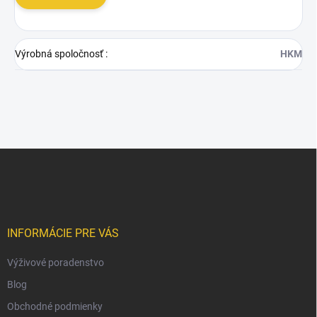
Výrobná spoločnosť
:
HKM
Z
á
p
ä
t
i
INFORMÁCIE PRE VÁS
e
Výživové poradenstvo
Blog
Obchodné podmienky