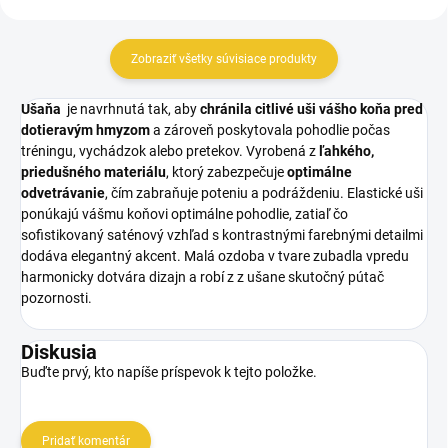
Zobraziť všetky súvisiace produkty
Ušaňa
je navrhnutá tak, aby
chránila citlivé uši vášho koňa pred
dotieravým hmyzom
a zároveň poskytovala pohodlie počas
tréningu, vychádzok alebo pretekov. Vyrobená z
ľahkého,
priedušného materiálu
, ktorý zabezpečuje
optimálne
odvetrávanie
, čím zabraňuje poteniu a podráždeniu. Elastické uši
ponúkajú vášmu koňovi optimálne pohodlie, zatiaľ čo
sofistikovaný saténový vzhľad s kontrastnými farebnými detailmi
dodáva elegantný akcent. Malá ozdoba v tvare zubadla vpredu
harmonicky dotvára dizajn a robí z z ušane skutočný pútač
pozornosti.
Diskusia
Buďte prvý, kto napíše príspevok k tejto položke.
Pridať komentár