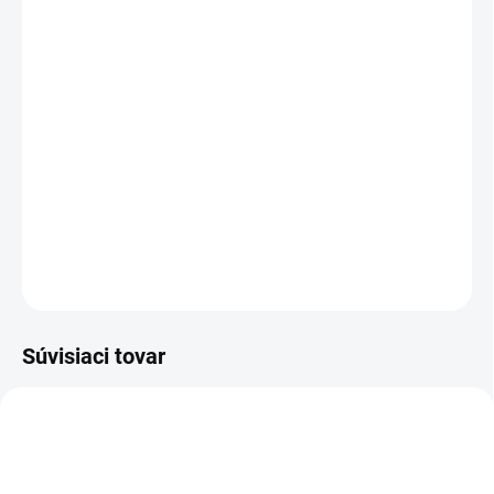
MÔŽEME DORUČIŤ DO:
ZVOĽTE VARIANT
−
+
Pridať do košíka
Štýlová podsedlová deka Splash s priedušným materiálom a
mäkkou výplňou z peny a vatelínu. Praktické uchytenie na suchý
zips a dekoratívne lemovanie dodávajú deke moderný vzhľad.
DETAILNÉ INFORMÁCIE
OPÝTAŤ SA
Súvisiaci tovar