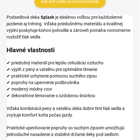
Zobraziť všetky súvisiace produkty
Podsedlová deka
Splash
je ideálnou voľbou pre každodenné
jazdenie aj tréning. Vďaka priedušnému materiálu a kvalitnej
výplni poskytuje koňovi pohodlie a zároveň pomáha rovnomerne
rozložiť tlak sedla.
Hlavné vlastnosti
✔ priedušný materiál pre lepšiu cirkuláciu vzduchu
✔ výplň z peny a vatelínu pre optimálne tlmenie
✔ praktické uchytenie pomocou suchého zipsu
✔ popruhy na upevnenie podbrušníka
✔ moderný módny vzor
✔ dekoratívne lemovanie s ozdobnou šnúrkou
Vďaka kombinácii peny a vatelínu deka dobre tlmí tlak sedla a
zvyšuje komfort koňa počas jazdy.
Praktické upevňovacie popruhy so suchým zipsom umožňujú
jednoduché nasadenie a stabilné držanie deky pod sedlom.