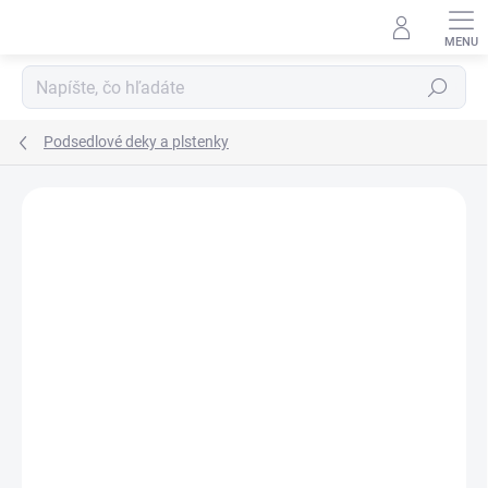
Prejsť
na
obsah
Hľadať
Podsedlové deky a plstenky
Neohodnotené
Podrobnosti hodnotenia
ZNAČKA:
HKM