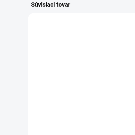
Súvisiaci tovar
VÝPRE
DOSTUPNÉ DO 7 DNÍ
HKM Podsedlová dečka
Set
pre poníkov Mia
67
39,90 €
Detail
Štýl
Štýlová podsedlová dečka pre