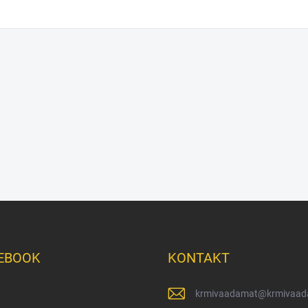
EBOOK
KONTAKT
krmivaadamat
@
krmivaad