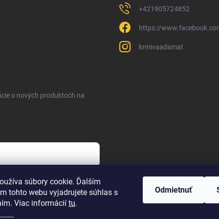
+421905724852
https://www.facebook.c
krmivaadamat
ácie o nových produktoch na
sobných údajov
oužíva súbory cookie. Ďalším
Odmietnuť
m tohto webu vyjadrujete súhlas s
ním. Viac informácií
tu
.