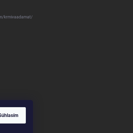
om/krmivaadamat/
Súhlasím