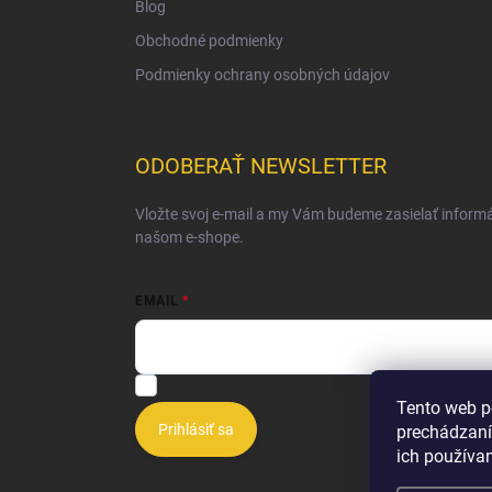
Blog
Obchodné podmienky
Podmienky ochrany osobných údajov
ODOBERAŤ NEWSLETTER
Vložte svoj e-mail a my Vám budeme zasielať inform
našom e-shope.
EMAIL
Vložením e-mailu súhlasíte s
podmienkami ochrany o
Tento web p
Prihlásiť sa
prechádzaní
ich používa