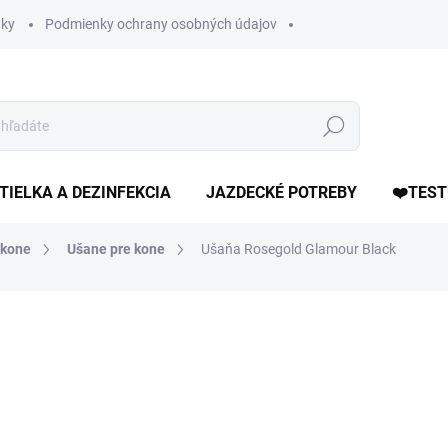
ky
Podmienky ochrany osobných údajov
Hľadať
TIELKA A DEZINFEKCIA
JAZDECKÉ POTREBY
❤️TEST
 kone
Ušane pre kone
Ušaňa Rosegold Glamour Black
otenia
ZNAČKA:
HKM
21,90 €
Jednotková
ZVOĽTE VARIANT
cena: