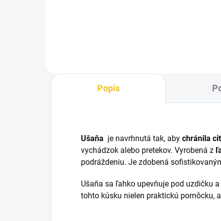
Spo
poníkov Mia s penovou a vatovou
deč
výplňou pre pohodlie poníka.
veľk
Dekoratívne lemovanie a
sieť
roztomilá aplikácia konskej hlavy.
cirk
Ideálna pre detské jazdenie...
Popis
Po
Ušaňa
je navrhnutá tak, aby
chránila c
vychádzok alebo pretekov. Vyrobená z
ľ
podráždeniu. Je zdobená sofistikovanými 
Ušaňa sa ľahko upevňuje pod uzdičku 
tohto kúsku nielen praktickú pomôcku, a