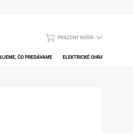
PRÁZDNY KOŠÍK
NÁKUPNÝ
KOŠÍK
UJEME, ČO PREDÁVAME
ELEKTRICKÉ OHRADNÍKY
B