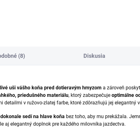
rtive pozostáva z podsedlovej
Sportive pozostáva z podsedl
ky a ladenej ušanky vo
dečky a ladenej ušanky vo
osti Full. Dečka má priedušnú,
veľkosti Full. Dečka má pried
ovú spodnú vrstvu pre lepšiu
sieťovú spodnú vrstvu pre lep
uláciu...
cirkuláciu...
dobné (8)
Diskusia
itlivé uši vášho koňa pred dotieravým hmyzom
a zároveň poskyt
ahkého, priedušného materiálu
, ktorý zabezpečuje
optimálne o
detailmi v ružovo-zlatej farbe, ktoré zdôrazňujú jej elegantný 
a
dokonale sedí na hlave koňa
bez toho, aby mu prekážala. Je
le aj elegantný doplnok pre každého milovníka jazdectva.