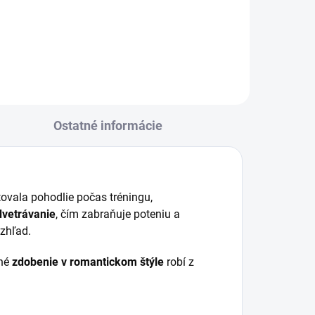
ovej
Naples s penovou a vatovou
výplňou. Priedušná, stabilná a
ušnú,
doplnená o elegantný ozdobný
šiu
lem.
Ostatné informácie
ovala pohodlie počas tréningu,
dvetrávanie
, čím zabraňuje poteniu a
vzhľad.
mné
zdobenie v romantickom štýle
robí z