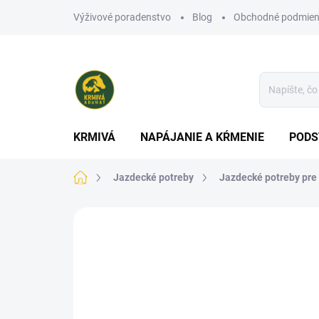
Prejsť
Výživové poradenstvo
Blog
Obchodné podmien
na
obsah
KRMIVÁ
NAPÁJANIE A KŔMENIE
PODS
Domov
Jazdecké potreby
Jazdecké potreby pre
Neohodnotené
Podrobnosti hodn