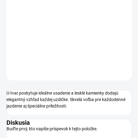
MÔŽEME DORUČIŤ DO:
ZVOĽTE VARIANT
−
+
Pridať do košíka
Čelenka Passion je štýlový a funkčný doplnok vyrobený z kvalitnej
kože, ktorý sa vďaka cvokom ľahko pripína.
DETAILNÉ INFORMÁCIE
OPÝTAŤ SA
U-tvar poskytuje ideálne usadenie a lesklé kamienky dodajú
elegantný vzhľad každej uzdičke. Skvelá voľba pre každodenné
jazdenie aj špeciálne príležitosti.
Diskusia
Buďte prvý, kto napíše príspevok k tejto položke.