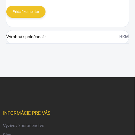
Pridať komentár
Výrobná spoločnosť
:
HKM
Z
á
p
ä
t
i
INFORMÁCIE PRE VÁS
e
Výživové poradenstvo