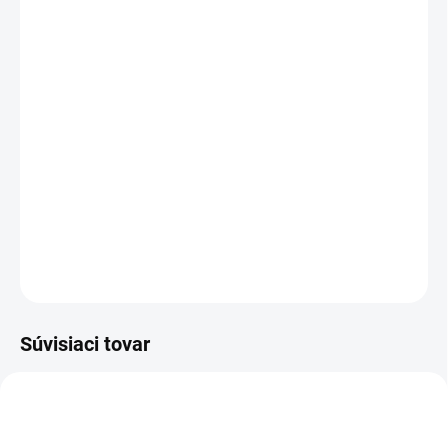
MÔŽEME DORUČIŤ DO:
ZVOĽTE VARIANT
−
+
Pridať do košíka
Ušaňa Amalfi j
e štýlová a funkčná ochrana pre vášho koňa, ktorá
ho
spoľahlivo chráni pred muchami a hmyzom
počas jazdy aj na
pastvine. Elegantný dizajn s jemnými detailmi z nej robí krásny
doplnok, ktorý doladí váš jazdecký outfit.
DETAILNÉ INFORMÁCIE
OPÝTAŤ SA
Súvisiaci tovar
VÝPREDAJ