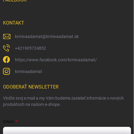
KONTAKT
krmivaadamat
@
krmivaadamat.sk
+421905724852
https://www.facebook.com/krmivaadamat/
krmivaadamat
ODOBERAŤ NEWSLETTER
Vložte svoj e-mail a my Vám budeme zasielať informácie o nových
produktoch na našom e-shope.
EMAIL