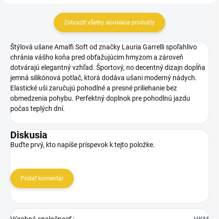
Zobraziť všetky súvisiace produkty
Štýlová ušane Amalfi Soft od značky Lauria Garrelli spoľahlivo
chránia vášho koňa pred obťažujúcim hmyzom a zároveň
dotvárajú elegantný vzhľad. Športový, no decentný dizajn dopĺňa
jemná silikónová potlač, ktorá dodáva ušani moderný nádych.
Elastické uši zaručujú pohodlné a presné priliehanie bez
obmedzenia pohybu. Perfektný doplnok pre pohodlnú jazdu
počas teplých dní.
Diskusia
Buďte prvý, kto napíše príspevok k tejto položke.
Pridať komentár
Výrobná spoločnosť
:
HKM