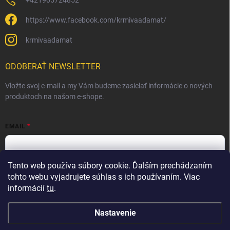
https://www.facebook.com/krmivaadamat/
krmivaadamat
ODOBERAŤ NEWSLETTER
Vložte svoj e-mail a my Vám budeme zasielať informácie o nových
produktoch na našom e-shope.
EMAIL
Tento web používa súbory cookie. Ďalším prechádzaním
Vložením e-mailu súhlasíte s
podmienkami ochrany osobných
údajov
tohto webu vyjadrujete súhlas s ich používaním. Viac
informácií
tu
.
Prihlásiť sa
Nastavenie