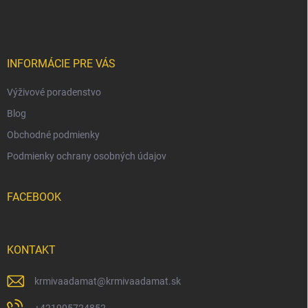
á
p
ä
t
i
INFORMÁCIE PRE VÁS
e
Výživové poradenstvo
Blog
Obchodné podmienky
Podmienky ochrany osobných údajov
FACEBOOK
KONTAKT
krmivaadamat
@
krmivaadamat.sk
+421905724852