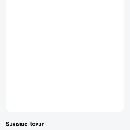
FARBA
VEĽKOSŤ
MÔŽEME DORUČIŤ DO:
ZVOĽTE VARIANT
−
+
Pridať do košíka
Luxusná podsedlová deka Limone Elegant s priedušným
technickým materiálom, 3D mesh vložkou v oblasti chrbtice a
elegantnou perlovou aplikáciou. Anatomický tvar zabezpečuje
ideálne prispôsobenie koňovi.
DETAILNÉ INFORMÁCIE
OPÝTAŤ SA
Súvisiaci tovar