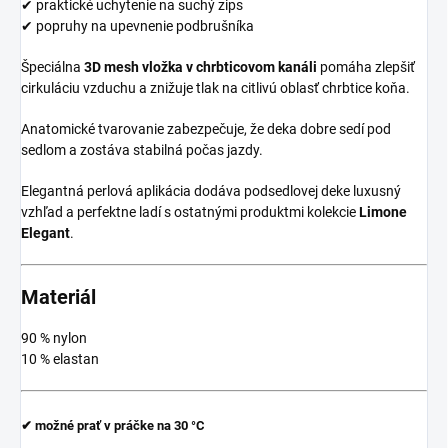
✔ praktické uchytenie na suchý zips
✔ popruhy na upevnenie podbrušníka
Špeciálna
3D mesh vložka v chrbticovom kanáli
pomáha zlepšiť
cirkuláciu vzduchu a znižuje tlak na citlivú oblasť chrbtice koňa.
Anatomické tvarovanie zabezpečuje, že deka dobre sedí pod
sedlom a zostáva stabilná počas jazdy.
Elegantná perlová aplikácia dodáva podsedlovej deke luxusný
vzhľad a perfektne ladí s ostatnými produktmi kolekcie
Limone
Elegant
.
Materiál
90 % nylon
10 % elastan
✔ možné prať v práčke na
30 °C