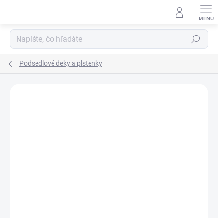
Prejsť
na
obsah
Hľadať
Podsedlové deky a plstenky
Neohodnotené
Podrobnosti hodnotenia
ZNAČKA:
HKM