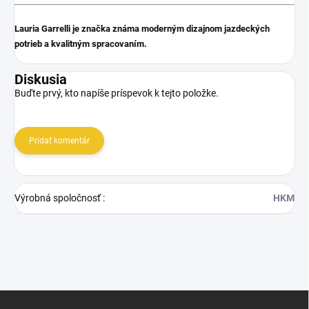
Lauria Garrelli je značka známa moderným dizajnom jazdeckých
potrieb a kvalitným spracovaním.
Diskusia
Buďte prvý, kto napíše príspevok k tejto položke.
Pridať komentár
Výrobná spoločnosť
:
HKM
Z