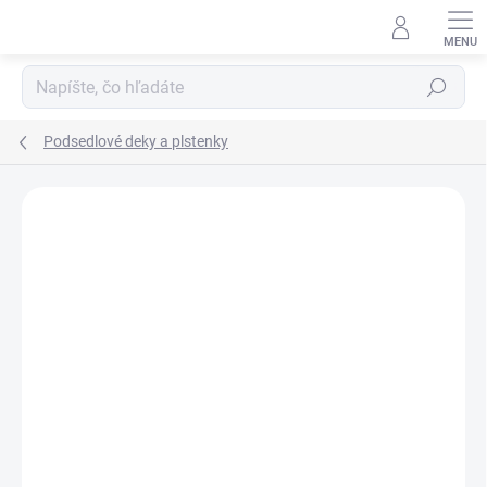
Prejsť
na
obsah
Hľadať
Podsedlové deky a plstenky
Neohodnotené
Podrobnosti hodnotenia
ZNAČKA:
HKM