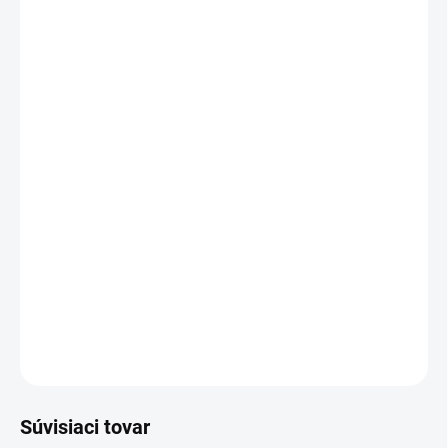
FARBA
VEĽKOSŤ
MÔŽEME DORUČIŤ DO:
ZVOĽTE VARIANT
−
+
Pridať do košíka
Luxusná podsedlová deka Limone Elegant s priedušným
technickým materiálom, 3D mesh vložkou v oblasti chrbtice a
elegantnou perlovou aplikáciou. Anatomický tvar zabezpečuje
ideálne prispôsobenie koňovi.
DETAILNÉ INFORMÁCIE
OPÝTAŤ SA
Súvisiaci tovar