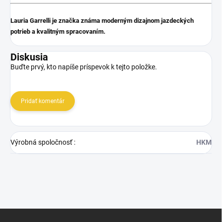
Lauria Garrelli je značka známa moderným dizajnom jazdeckých
potrieb a kvalitným spracovaním.
Diskusia
Buďte prvý, kto napíše príspevok k tejto položke.
Pridať komentár
Výrobná spoločnosť
:
HKM
Z