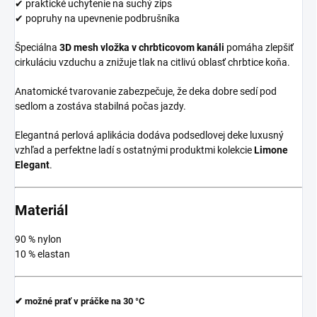
✔ praktické uchytenie na suchý zips
✔ popruhy na upevnenie podbrušníka
Špeciálna
3D mesh vložka v chrbticovom kanáli
pomáha zlepšiť
cirkuláciu vzduchu a znižuje tlak na citlivú oblasť chrbtice koňa.
Anatomické tvarovanie zabezpečuje, že deka dobre sedí pod
sedlom a zostáva stabilná počas jazdy.
Elegantná perlová aplikácia dodáva podsedlovej deke luxusný
vzhľad a perfektne ladí s ostatnými produktmi kolekcie
Limone
Elegant
.
Materiál
90 % nylon
10 % elastan
✔ možné prať v práčke na
30 °C