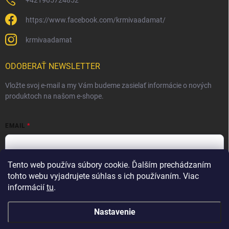
https://www.facebook.com/krmivaadamat/
krmivaadamat
ODOBERAŤ NEWSLETTER
Vložte svoj e-mail a my Vám budeme zasielať informácie o nových
produktoch na našom e-shope.
EMAIL
Tento web používa súbory cookie. Ďalším prechádzaním
Vložením e-mailu súhlasíte s
podmienkami ochrany osobných
údajov
tohto webu vyjadrujete súhlas s ich používaním. Viac
informácií
tu
.
Prihlásiť sa
Nastavenie