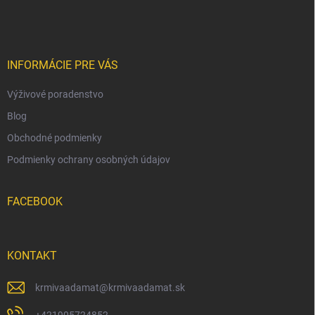
á
p
ä
t
i
INFORMÁCIE PRE VÁS
e
Výživové poradenstvo
Blog
Obchodné podmienky
Podmienky ochrany osobných údajov
FACEBOOK
KONTAKT
krmivaadamat
@
krmivaadamat.sk
+421905724852