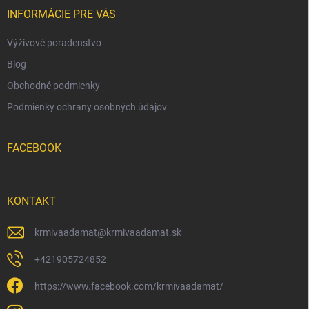
r
i
INFORMÁCIE PRE VÁS
v
e
k
Výživové poradenstvo
y
v
Blog
ý
p
Obchodné podmienky
i
Podmienky ochrany osobných údajov
s
u
FACEBOOK
KONTAKT
krmivaadamat
@
krmivaadamat.sk
+421905724852
https://www.facebook.com/krmivaadamat/