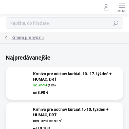
Prejsť
na
obsah
Hľadať
Krmivá pre hydinu
Najpredávanejšie
Krmivo pre odchov kurčiat, 10.-17. týždeň +
HUMAC, DRŤ
SKLADOM
(2 KS)
8,90 €
od
Krmivo pre odchov kurčiat 1.-10. týždeň +
HUMAC, DRŤ
DOSTUPNÉ DO 3 DNÍ
10,10 €
od