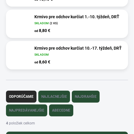
Krmivo pre odchov kurčiat 1.-10. týždeň, DRŤ
SKLADOM
(2 KS)
8,80 €
od
Krmivo pre odchov kurčiat 10.-17. týždeň, DRŤ
SKLADOM
8,60 €
od
R
a
ODPORÚČAME
NAJLACNEJŠIE
NAJDRAHŠIE
d
e
NAJPREDÁVANEJŠIE
ABECEDNE
n
i
4
položiek celkom
e