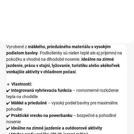
jazdenie, vďaka svojej vyhrievacej
funkcii napájanej powerbankou s
kapacitou 5000 mAh, ktorá
zabezpečuje približne 4...
Vyrobené z
mäkkého, priedušného materiálu s vysokým
podielom bavlny
. Podkolienky sú nielen teplé ale aj príjemné na
pokožku a vhodné na dlhodobé nosenie.
Ideálne na zimné
jazdenie, prácu v stajni, lyžovanie, turistiku alebo akékoľvek
vonkajšie aktivity v chladnom počasí
.
🔹
Vlastnosti:
✔️
Integrovaná vyhrievacia funkcia
– rovnomerné rozloženie
tepla na chodidle
✔️
Mäkké a priedušné
– vysoký podiel bavlny pre maximálne
pohodlie
✔️
Praktické vrecko na powerbanku
– bezpečné a pohodlné
nosenie
✔️
Ideálne na zimné jazdenie a outdoorové aktivity