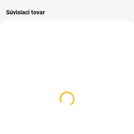
Súvisiaci tovar
SKLADOM
(1 KS)
Vyhrievané rajtky Keep
Warm
99,90 €
Detail
Jazdecké rajtky Keep Warm Style
sú ideálnou voľbou pre zimné