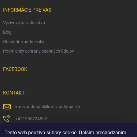
t
i
INFORMÁCIE PRE VÁS
e
Výživové poradenstvo
Blog
Obchodné podmienky
Podmienky ochrany osobných údajov
FACEBOOK
KONTAKT
krmivaadamat
@
krmivaadamat.sk
+421905724852
https://www.facebook.com/krmivaadamat/
Tento web používa súbory cookie. Ďalším prechádzaním