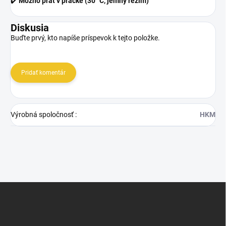
✔️
Možno prať v práčke (30 °C, jemný režim)
Diskusia
Buďte prvý, kto napíše príspevok k tejto položke.
Pridať komentár
Výrobná spoločnosť
:
HKM
Z
á
p
ä