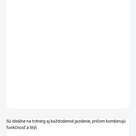
VEĽKOSŤ
MÔŽEME DORUČIŤ DO:
ZVOĽTE VARIANT
−
+
Pridať do košíka
Rukavice
Grip Style
sú ideálne pre jazdcov, ktorí hľadajú
spoľahlivý úchop a pohodlie pri jazdení
. Vďaka ergonomickému
dizajnu sú rukavice
pohodlné na nosenie
a poskytujú dostatočnú
pružnosť a voľnosť pohybu
.
DETAILNÉ INFORMÁCIE
OPÝTAŤ SA
Sú ideálne na tréning aj každodenné jazdenie, pričom kombinujú
funkčnosť a štýl.