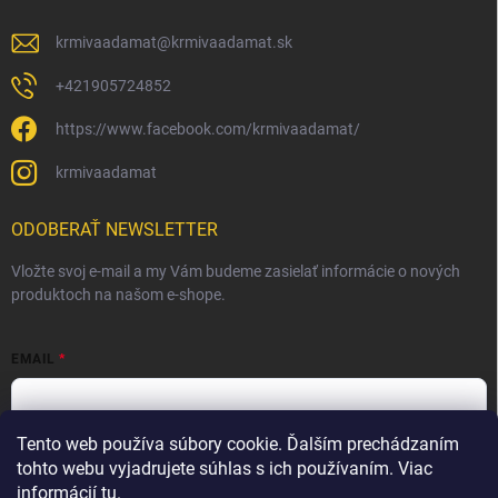
krmivaadamat
@
krmivaadamat.sk
+421905724852
https://www.facebook.com/krmivaadamat/
krmivaadamat
ODOBERAŤ NEWSLETTER
Vložte svoj e-mail a my Vám budeme zasielať informácie o nových
produktoch na našom e-shope.
EMAIL
Tento web používa súbory cookie. Ďalším prechádzaním
Vložením e-mailu súhlasíte s
podmienkami ochrany osobných
údajov
tohto webu vyjadrujete súhlas s ich používaním. Viac
informácií
tu
.