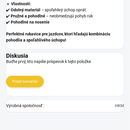
🔹
Vlastnosti:
✔️
Odolný materiál
– spoľahlivý úchop oprát
✔️
Pružné a pohodlné
– neobmedzujú pohyb rúk
✔️
Pohodlné na nosenie
Perfektné rukavice pre jazdcov, ktorí hľadajú kombináciu
pohodlia a spoľahlivého úchopu!
Diskusia
Buďte prvý, kto napíše príspevok k tejto položke.
Pridať komentár
Výrobná spoločnosť
:
HKM