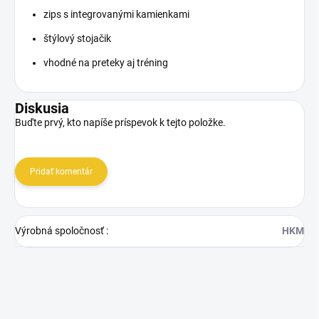
zips s integrovanými kamienkami
štýlový stojačik
vhodné na preteky aj tréning
Diskusia
Buďte prvý, kto napíše príspevok k tejto položke.
Pridať komentár
Výrobná spoločnosť
:
HKM