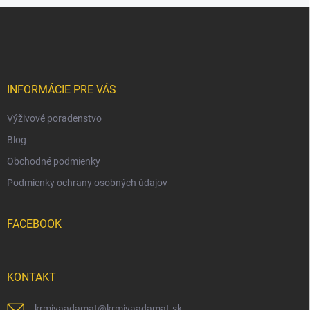
Z
á
p
ä
t
i
INFORMÁCIE PRE VÁS
e
Výživové poradenstvo
Blog
Obchodné podmienky
Podmienky ochrany osobných údajov
FACEBOOK
KONTAKT
krmivaadamat
@
krmivaadamat.sk