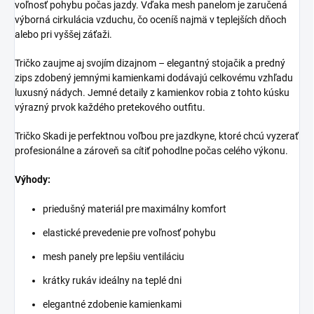
voľnosť pohybu počas jazdy. Vďaka mesh panelom je zaručená
výborná cirkulácia vzduchu, čo oceníš najmä v teplejších dňoch
alebo pri vyššej záťaži.
Tričko zaujme aj svojím dizajnom – elegantný stojačik a predný
zips zdobený jemnými kamienkami dodávajú celkovému vzhľadu
luxusný nádych. Jemné detaily z kamienkov robia z tohto kúsku
výrazný prvok každého pretekového outfitu.
Tričko Skadi je perfektnou voľbou pre jazdkyne, ktoré chcú vyzerať
profesionálne a zároveň sa cítiť pohodlne počas celého výkonu.
Výhody:
priedušný materiál pre maximálny komfort
elastické prevedenie pre voľnosť pohybu
mesh panely pre lepšiu ventiláciu
krátky rukáv ideálny na teplé dni
elegantné zdobenie kamienkami