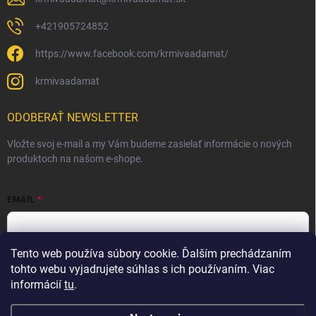
+421905724852
https://www.facebook.com/krmivaadamat/
krmivaadamat
ODOBERAŤ NEWSLETTER
Vložte svoj e-mail a my Vám budeme zasielať informácie o nových
produktoch na našom e-shope.
EMAIL
Tento web používa súbory cookie. Ďalším prechádzaním
Vložením e-mailu súhlasíte s
podmienkami ochrany osobných
údajov
tohto webu vyjadrujete súhlas s ich používaním. Viac
informácií
tu
.
Prihlásiť sa