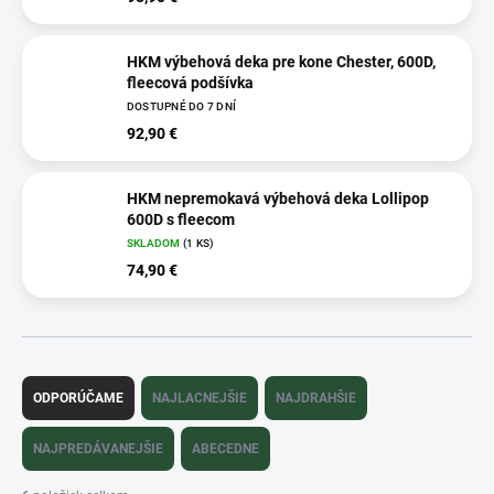
HKM výbehová deka pre kone Chester, 600D,
fleecová podšívka
DOSTUPNÉ DO 7 DNÍ
92,90 €
HKM nepremokavá výbehová deka Lollipop
600D s fleecom
SKLADOM
(1 KS)
74,90 €
R
a
ODPORÚČAME
NAJLACNEJŠIE
NAJDRAHŠIE
d
e
NAJPREDÁVANEJŠIE
ABECEDNE
n
i