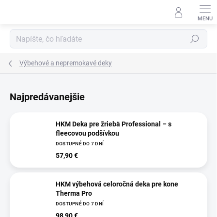
Prejsť
na
obsah
Hľadať
Výbehové a nepremokavé deky
Najpredávanejšie
HKM Deka pre žriebä Professional – s
fleecovou podšívkou
DOSTUPNÉ DO 7 DNÍ
57,90 €
HKM výbehová celoročná deka pre kone
Therma Pro
DOSTUPNÉ DO 7 DNÍ
98,90 €