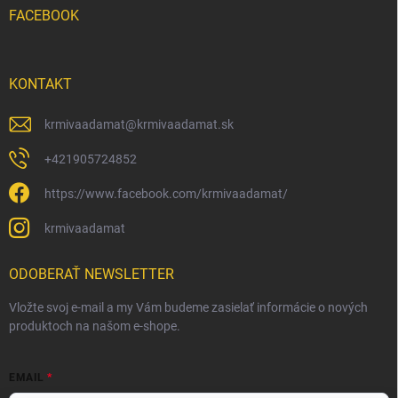
FACEBOOK
KONTAKT
krmivaadamat
@
krmivaadamat.sk
+421905724852
https://www.facebook.com/krmivaadamat/
krmivaadamat
ODOBERAŤ NEWSLETTER
Vložte svoj e-mail a my Vám budeme zasielať informácie o nových
produktoch na našom e-shope.
EMAIL