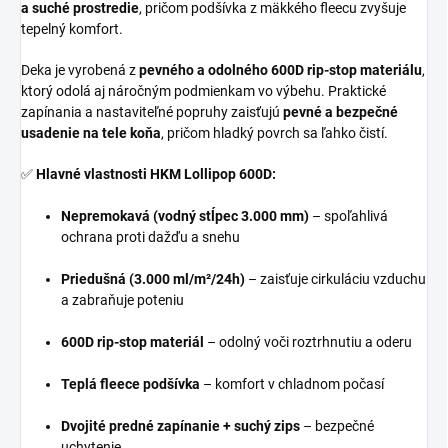
a suché prostredie
, pričom podšívka z mäkkého fleecu zvyšuje
tepelný komfort.
Deka je vyrobená z
pevného a odolného 600D rip-stop materiálu
,
ktorý odolá aj náročným podmienkam vo výbehu. Praktické
zapínania a nastaviteľné popruhy zaisťujú
pevné a bezpečné
usadenie na tele koňa
, pričom hladký povrch sa ľahko čistí.
✅
Hlavné vlastnosti HKM Lollipop 600D:
Nepremokavá (vodný stĺpec 3.000 mm)
– spoľahlivá
ochrana proti dažďu a snehu
Priedušná (3.000 ml/m²/24h)
– zaisťuje cirkuláciu vzduchu
a zabraňuje poteniu
600D rip-stop materiál
– odolný voči roztrhnutiu a oderu
Teplá fleece podšívka
– komfort v chladnom počasí
Dvojité predné zapínanie + suchý zips
– bezpečné
uchytenie