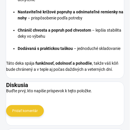
Nastaviteľné krížové popruhy a odnímateľné remienky na
nohy
– prispôsobenie podľa potreby
Chránič chvosta a popruh pod chvostom
– lepšia stabilita
deky vo výbehu
Dodávaná s praktickou taškou
– jednoduché skladovanie
Táto deka spája
funkčnosť, odolnosť a pohodlie
, takže váš kôň
bude chránený a v teple aj počas daždivých a veterných dní.
Diskusia
Buďte prvý, kto napíše príspevok k tejto položke.
Pridať komentár