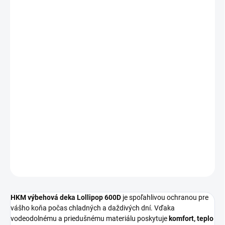
VEĽKOSŤ
MÔŽEME DORUČIŤ DO:
ZVOĽTE VARIANT
−
+
Pridať do košíka
HKM výbehová deka Lollipop 600D
je
nepremokavá, priedušná a
podšitá teplým fleecom
. Ponúka vysokú odolnosť vďaka rip-stop
materiálu, vodný stĺpec 3.000 mm a priedušnosť 3.000 ml/m²/24
h. Vhodná na každodenné použitie do výbehu aj pri nepriaznivom
počasí.
DETAILNÉ INFORMÁCIE
OPÝTAŤ SA
HKM výbehová deka Lollipop 600D
je spoľahlivou ochranou pre
vášho koňa počas chladných a daždivých dní. Vďaka
vodeodolnému a priedušnému materiálu poskytuje
komfort, teplo