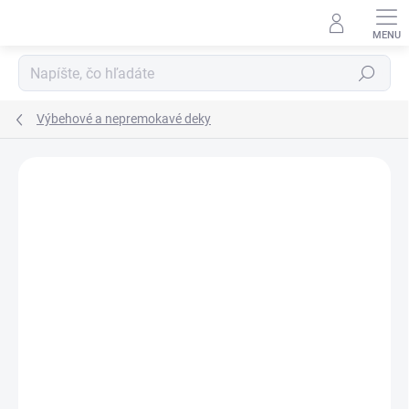
Prejsť
na
obsah
Hľadať
Výbehové a nepremokavé deky
Neohodnotené
Podrobnosti hodnotenia
ZNAČKA:
HKM