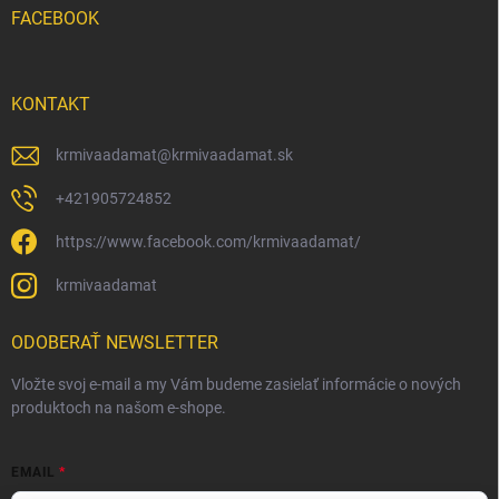
FACEBOOK
KONTAKT
krmivaadamat
@
krmivaadamat.sk
+421905724852
https://www.facebook.com/krmivaadamat/
krmivaadamat
ODOBERAŤ NEWSLETTER
Vložte svoj e-mail a my Vám budeme zasielať informácie o nových
produktoch na našom e-shope.
EMAIL