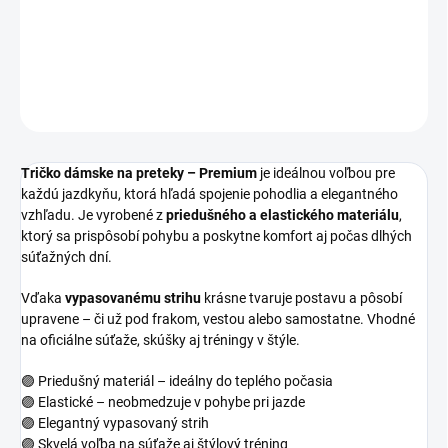
súťažných dní.
DETAILNÉ INFORMÁCIE
OPÝTAŤ SA
Tričko dámske na preteky – Premium
je ideálnou voľbou pre
každú jazdkyňu, ktorá hľadá spojenie pohodlia a elegantného
vzhľadu. Je vyrobené z
priedušného a elastického materiálu
,
ktorý sa prispôsobí pohybu a poskytne komfort aj počas dlhých
súťažných dní.
Vďaka
vypasovanému strihu
krásne tvaruje postavu a pôsobí
upravene – či už pod frakom, vestou alebo samostatne. Vhodné
na oficiálne súťaže, skúšky aj tréningy v štýle.
🟣 Priedušný materiál – ideálny do teplého počasia
🟣 Elastické – neobmedzuje v pohybe pri jazde
🟣 Elegantný vypasovaný strih
🟣 Skvelá voľba na súťaže aj štýlový tréning