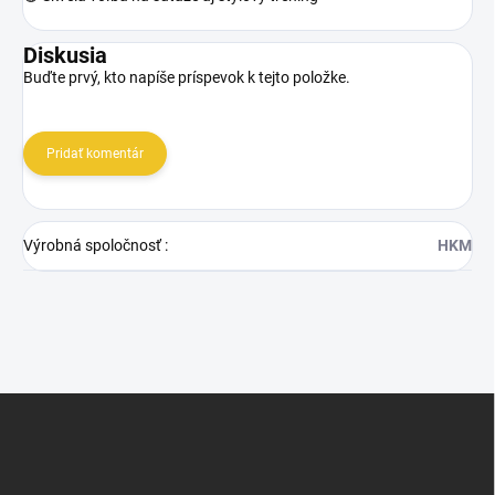
Diskusia
Buďte prvý, kto napíše príspevok k tejto položke.
Pridať komentár
Výrobná spoločnosť
:
HKM
Z
á
p
ä