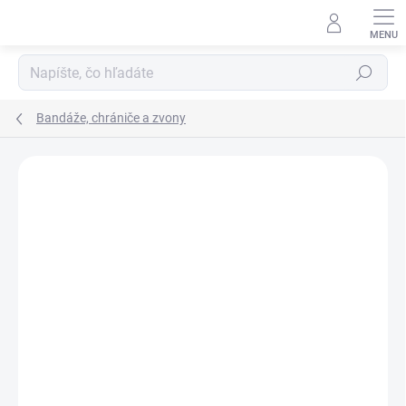
Prejsť
na
obsah
Hľadať
Bandáže, chrániče a zvony
Neohodnotené
Podrobnosti hodnotenia
ZNAČKA:
HKM