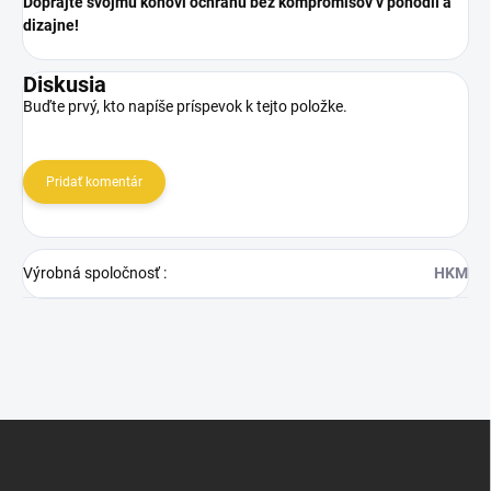
Doprajte svojmu koňovi ochranu bez kompromisov v pohodlí a
dizajne!
Diskusia
Buďte prvý, kto napíše príspevok k tejto položke.
Pridať komentár
Výrobná spoločnosť
:
HKM
Z
á
p