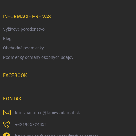
ä
t
i
INFORMÁCIE PRE VÁS
e
Výživové poradenstvo
Blog
Obchodné podmienky
Podmienky ochrany osobných údajov
FACEBOOK
KONTAKT
krmivaadamat
@
krmivaadamat.sk
+421905724852