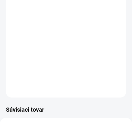
VEĽKOSŤ
MÔŽEME DORUČIŤ DO:
ZVOĽTE VARIANT
−
+
Pridať do košíka
Chrániče
Shiny Fur
poskytujú ideálnu kombináciu ochrany,
pohodlia a štýlu pre vášho koňa. Vďaka
inovatívnej 3D mesh
tkanine
sú mimoriadne priedušné, čím zabraňujú prehrievaniu nôh
aj počas intenzívnej aktivity.
DETAILNÉ INFORMÁCIE
OPÝTAŤ SA
Súvisiaci tovar