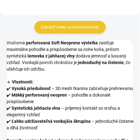
Zobraziť všetky súvisiace produkty
Vnútorná
perforovaná Soft Neoprene výstelka
zaisťuje
maximálne pohodlie a prispôsobenie sa nohe koňa, pričom
syntetická
lemovka z jahňacej vlny
dodáva jemnosť a luxusný
vzhľad. Vonkajší povrch chráničov je
jednoduchý na čistenie
, čo
uľahčuje ich údržbu.
🔹
Vlastnosti:
✔️
Vysoká priedušnosť
– 3D mesh tkanina zabraňuje prehrievaniu
✔️
Mäkký perforovaný neopren
– pohodlie a dokonalé
prispôsobenie
✔️
Syntetická jahňacia vlna
– príjemný kontakt so srsťou a
elegantný vzhľad
✔️
Ľahko udržiavateľná vonkajšia škrupina
– jednoduché čistenie
a dlhá životnosť