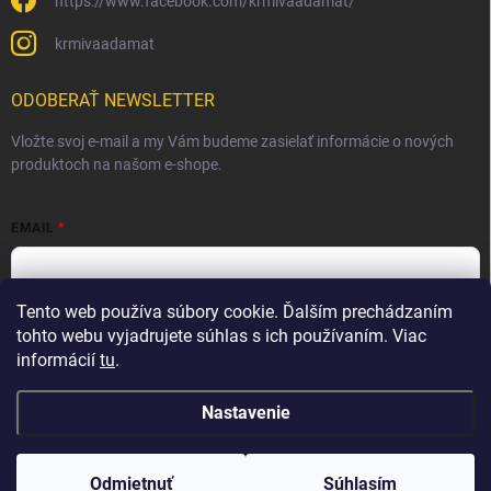
https://www.facebook.com/krmivaadamat/
krmivaadamat
ODOBERAŤ NEWSLETTER
Vložte svoj e-mail a my Vám budeme zasielať informácie o nových
produktoch na našom e-shope.
EMAIL
Tento web používa súbory cookie. Ďalším prechádzaním
Vložením e-mailu súhlasíte s
podmienkami ochrany osobných
údajov
tohto webu vyjadrujete súhlas s ich používaním. Viac
informácií
tu
.
Prihlásiť sa
Nastavenie
Copyright 2026
Krmivá Adamať s.r.o.
. Všetky práva vyhradené.
Odmietnuť
Súhlasím