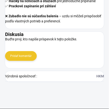
✅
Háčiky na lícniciach a oťažiach
pre jednoduché pripínanie
✅
Prackové zapínanie pri záhlaví
❌
Zubadlo nie sú súčasťou balenia
– uzdu si môžeš prispôsobiť
podľa vlastných potrieb a preferencií.
Diskusia
Buďte prvý, kto napíše príspevok k tejto položke.
Pridať komentár
Výrobná spoločnosť
:
HKM