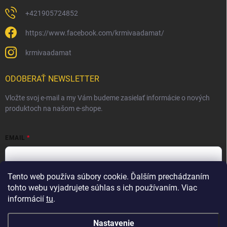
+421905724852
https://www.facebook.com/krmivaadamat/
krmivaadamat
ODOBERAŤ NEWSLETTER
Vložte svoj e-mail a my Vám budeme zasielať informácie o nových
produktoch na našom e-shope.
EMAIL
Tento web používa súbory cookie. Ďalším prechádzaním
Vložením e-mailu súhlasíte s
podmienkami ochrany osobných
údajov
tohto webu vyjadrujete súhlas s ich používaním. Viac
informácií
tu
.
Prihlásiť sa
Nastavenie