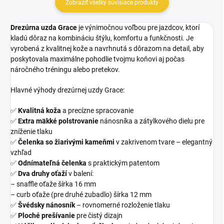
Zobraziť všetky súvisiace produkty
Drezúrna uzda Grace
je výnimočnou voľbou pre jazdcov, ktorí
kladú dôraz na kombináciu štýlu, komfortu a funkčnosti. Je
vyrobená z kvalitnej kože a navrhnutá s dôrazom na detail, aby
poskytovala maximálne pohodlie tvojmu koňovi aj počas
náročného tréningu alebo pretekov.
Hlavné výhody drezúrnej uzdy Grace:
✅
Kvalitná koža
a precízne spracovanie
✅
Extra mäkké polstrovanie
nánosníka a zátylkového dielu pre
zníženie tlaku
✅
Čelenka so žiarivými kameňmi
v zakrivenom tvare – elegantný
vzhľad
✅
Odnímateľná čelenka
s praktickým patentom
✅
Dva druhy oťaží
v balení:
– snaffle oťaže šírka 16 mm
– curb oťaže (pre druhé zubadlo) šírka 12 mm
✅
Švédsky nánosník
– rovnomerné rozloženie tlaku
✅
Ploché prešívanie
pre čistý dizajn