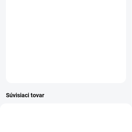
MÔŽEME DORUČIŤ DO:
ZVOĽTE VARIANT
−
+
Pridať do košíka
Elegantná drezúrna uzda z kvalitnej kože s extra mäkkým
polstrovaním, odnímateľnou čelenkou so žiarivými kameňmi a
dvomi typmi oťaží. Zubadlo nie sú súčasťou balenia.
DETAILNÉ INFORMÁCIE
OPÝTAŤ SA
Súvisiaci tovar