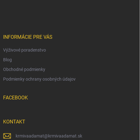
Z
á
p
ä
t
i
INFORMÁCIE PRE VÁS
e
Výživové poradenstvo
Blog
Obchodné podmienky
Podmienky ochrany osobných údajov
FACEBOOK
KONTAKT
krmivaadamat
@
krmivaadamat.sk