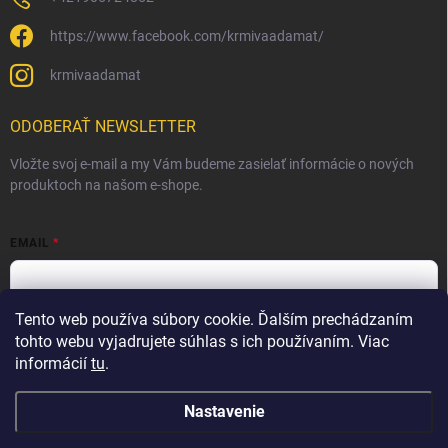
https://www.facebook.com/krmivaadamat/
krmivaadamat
ODOBERAŤ NEWSLETTER
Vložte svoj e-mail a my Vám budeme zasielať informácie o nových
produktoch na našom e-shope.
EMAIL
Tento web používa súbory cookie. Ďalším prechádzaním
Vložením e-mailu súhlasíte s
podmienkami ochrany osobných
údajov
tohto webu vyjadrujete súhlas s ich používaním. Viac
informácií
tu
.
Prihlásiť sa
Nastavenie