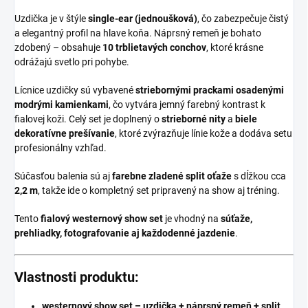
Uzdička je v štýle
single-ear (jednoušková)
, čo zabezpečuje čistý
a elegantný profil na hlave koňa. Náprsný remeň je bohato
zdobený – obsahuje
10 trblietavých conchov
, ktoré krásne
odrážajú svetlo pri pohybe.
Lícnice uzdičky sú vybavené
striebornými prackami osadenými
modrými kamienkami
, čo vytvára jemný farebný kontrast k
fialovej koži. Celý set je doplnený o
strieborné nity
a
biele
dekoratívne prešívanie
, ktoré zvýrazňuje línie kože a dodáva setu
profesionálny vzhľad.
Súčasťou balenia sú aj
farebne zladené split oťaže
s dĺžkou cca
2,2 m
, takže ide o kompletný set pripravený na show aj tréning.
Tento
fialový westernový show set
je vhodný na
súťaže,
prehliadky, fotografovanie aj každodenné jazdenie
.
Vlastnosti produktu:
westernový show set – uzdička + náprsný remeň + split