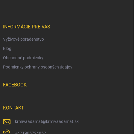
á
p
ä
t
i
INFORMÁCIE PRE VÁS
e
Výživové poradenstvo
Blog
Obchodné podmienky
Podmienky ochrany osobných údajov
FACEBOOK
KONTAKT
krmivaadamat
@
krmivaadamat.sk
+421905724852