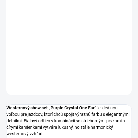
DORUČIŤ DO:
19.8.2026
−
+
Pridať do košíka
Výrazný
westernový show set „Purple Crystal One Ear“
pozostávajúci zo single-ear uzdičky, ladiaceho náprsného remeňa
a split oťaží. Bohato zdobený čírymi conchami, striebornými nitmi
a kontrastným bielym prešívaním.
DETAILNÉ INFORMÁCIE
OPÝTAŤ SA
Westernový show set „Purple Crystal One Ear“
je ideálnou
voľbou pre jazdcov, ktorí chcú spojiť výraznú farbu s elegantnými
detailmi. Fialový odtieň v kombinácii so striebornými prvkami a
čírymi kamienkami vytvára luxusný, no stále harmonický
westernový vzhľad.