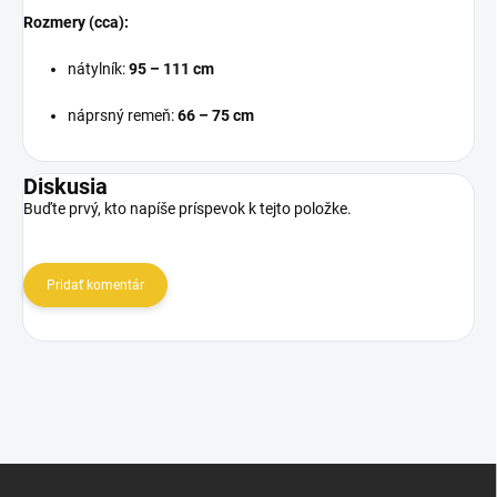
Rozmery (cca):
nátylník:
95 – 111 cm
náprsný remeň:
66 – 75 cm
Diskusia
Buďte prvý, kto napíše príspevok k tejto položke.
Pridať komentár
Z