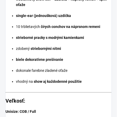
oťaže
single-ear (jednoušková) uzdička
10 trblietavých
čírych conchov na náprsnom remeni
strieborné pracky s modrými kamienkami
zdobený
striebornými nitmi
biele dekoratívne prešívanie
dokonale farebne zladené oťaže
vhodný na
show aj každodenné použitie
Veľkosť:
Unisize: COB / Full