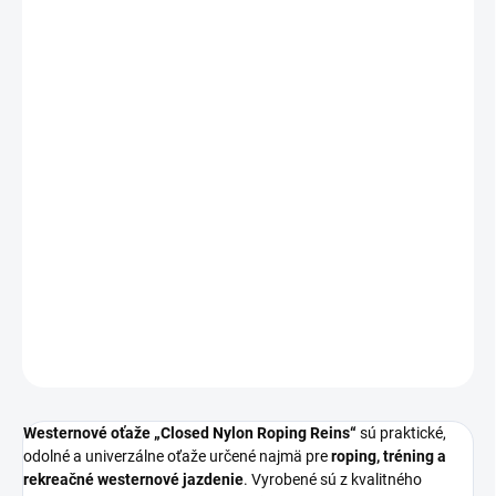
FARBA
MÔŽEME DORUČIŤ DO:
ZVOĽTE VARIANT
−
+
Pridať do košíka
Ľahké a odolné
westernové uzavreté nylonové oťaže „Closed
Nylon Roping Reins“
s protišmykovým povrchom a
vymeniteľnými karabínami
. Ideálne na tréning, roping aj
každodenné jazdenie.
DETAILNÉ INFORMÁCIE
OPÝTAŤ SA
Westernové oťaže „Closed Nylon Roping Reins“
sú praktické,
odolné a univerzálne oťaže určené najmä pre
roping, tréning a
rekreačné westernové jazdenie
. Vyrobené sú z kvalitného