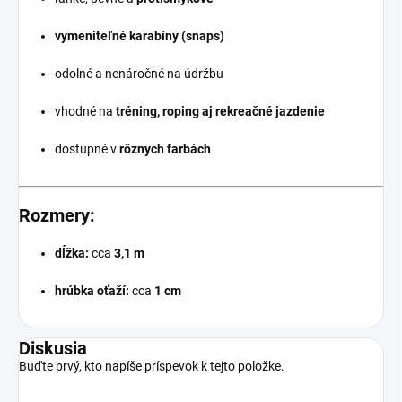
vymeniteľné karabíny (snaps)
odolné a nenáročné na údržbu
vhodné na
tréning, roping aj rekreačné jazdenie
dostupné v
rôznych farbách
Rozmery:
dĺžka:
cca
3,1 m
hrúbka oťaží:
cca
1 cm
Diskusia
Buďte prvý, kto napíše príspevok k tejto položke.