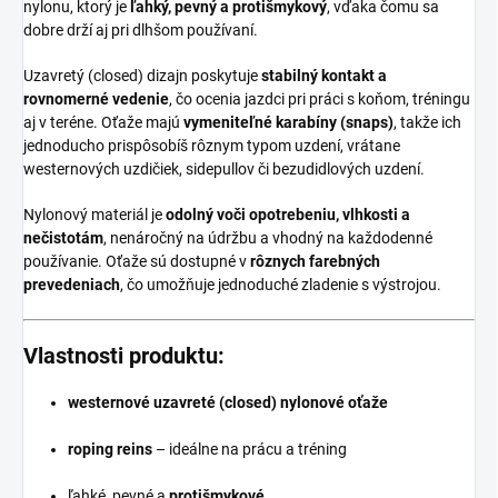
nylonu, ktorý je
ľahký, pevný a protišmykový
, vďaka čomu sa
dobre drží aj pri dlhšom používaní.
Uzavretý (closed) dizajn poskytuje
stabilný kontakt a
rovnomerné vedenie
, čo ocenia jazdci pri práci s koňom, tréningu
aj v teréne. Oťaže majú
vymeniteľné karabíny (snaps)
, takže ich
jednoducho prispôsobíš rôznym typom uzdení, vrátane
westernových uzdičiek, sidepullov či bezudidlových uzdení.
Nylonový materiál je
odolný voči opotrebeniu, vlhkosti a
nečistotám
, nenáročný na údržbu a vhodný na každodenné
používanie. Oťaže sú dostupné v
rôznych farebných
prevedeniach
, čo umožňuje jednoduché zladenie s výstrojou.
Vlastnosti produktu:
westernové uzavreté (closed) nylonové oťaže
roping reins
– ideálne na prácu a tréning
ľahké, pevné a
protišmykové