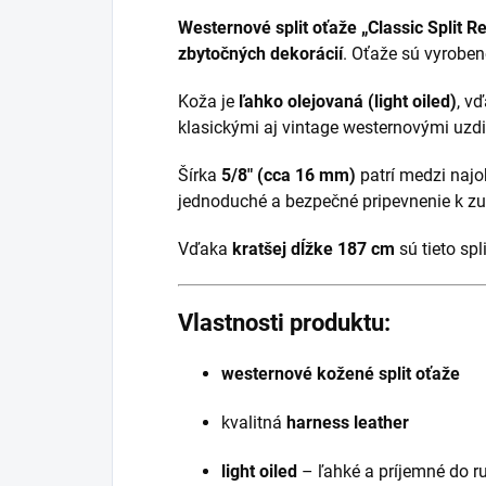
Westernové split oťaže „Classic Split Re
zbytočných dekorácií
. Oťaže sú vyroben
Koža je
ľahko olejovaná (light oiled)
, v
klasickými aj vintage westernovými uzd
Šírka
5/8" (cca 16 mm)
patrí medzi najo
jednoduché a bezpečné pripevnenie k zub
Vďaka
kratšej dĺžke 187 cm
sú tieto spl
Vlastnosti produktu:
westernové kožené split oťaže
kvalitná
harness leather
light oiled
– ľahké a príjemné do r