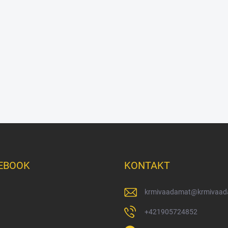
EBOOK
KONTAKT
krmivaadamat
@
krmivaad
+421905724852