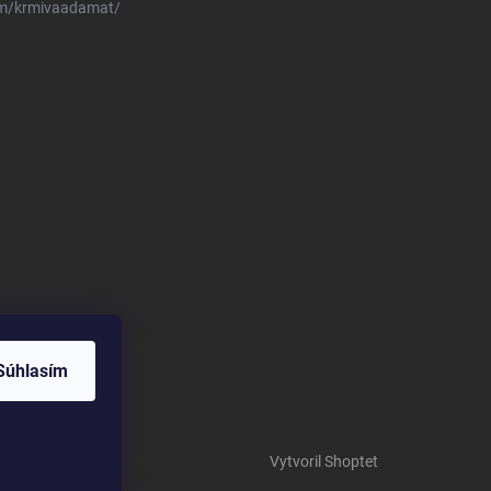
om/krmivaadamat/
Súhlasím
Vytvoril Shoptet