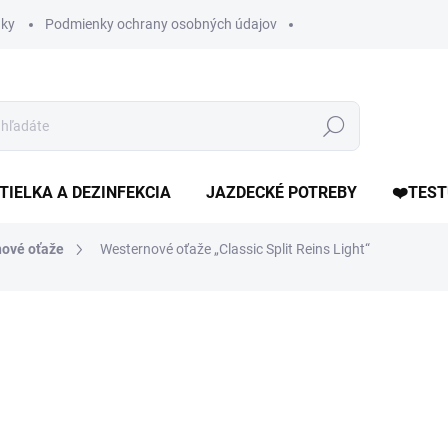
ky
Podmienky ochrany osobných údajov
Hľadať
TIELKA A DEZINFEKCIA
JAZDECKÉ POTREBY
❤️TEST
ové oťaže
Westernové oťaže „Classic Split Reins Light“
otenia
ZNAČKA:
LPTRICK
24,90 €
Jednotková
DOSTUPNÉ DO 7 DNÍ
cena:
MÔŽEME DORUČIŤ DO:
19.8.2