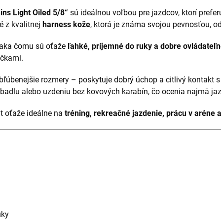
ins Light Oiled 5/8“
sú ideálnou voľbou pre jazdcov, ktorí prefe
é z kvalitnej
harness kože
, ktorá je známa svojou pevnosťou, o
ďaka čomu sú oťaže
ľahké, príjemné do ruky a dobre ovládateľ
ičkami.
bľúbenejšie rozmery – poskytuje dobrý úchop a citlivý kontakt
adlu alebo uzdeniu bez kovových karabín, čo ocenia najmä jazdc
it oťaže ideálne na
tréning, rekreačné jazdenie, prácu v aréne 
uky