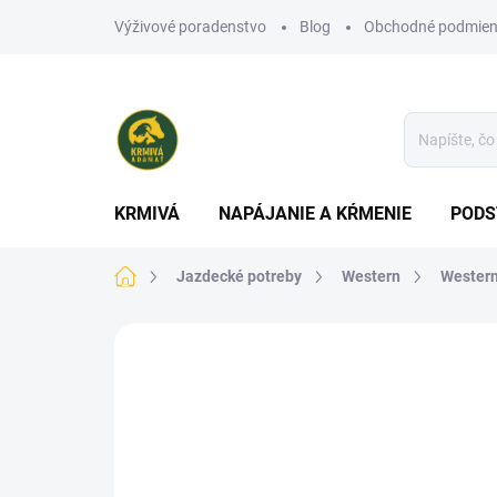
Prejsť
Výživové poradenstvo
Blog
Obchodné podmien
na
obsah
KRMIVÁ
NAPÁJANIE A KŔMENIE
PODS
Domov
Jazdecké potreby
Western
Western
Neohodnotené
Podrobnosti hodn