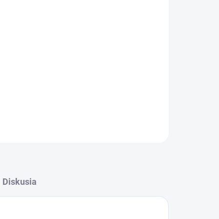
Pridať do košíka
ťaže
z kvalitnej svetlo olejovanej harness kože so
, dobre vyvážené oťaže ideálne na tréning aj
OPÝTAŤ SA
Diskusia