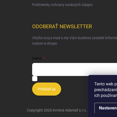
Podmienky ochrany osobných údajov
ODOBERAŤ NEWSLETTER
Vložte svoj e-mail a my Vám budeme zasielať inform
našom e-shope.
EMAIL
Vložením e-mailu súhlasíte s
podmienkami ochrany o
Tento web p
Prihlásiť sa
prechádzaní
ich používa
Nastaven
Copyright 2026
Krmivá Adamať s.r.o.
. Všetky práva vy