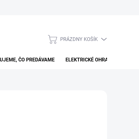
PRÁZDNY KOŠÍK
NÁKUPNÝ
KOŠÍK
UJEME, ČO PREDÁVAME
ELEKTRICKÉ OHRADNÍKY
B
026