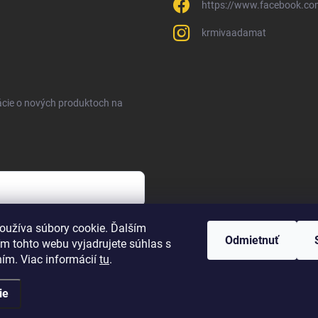
https://www.facebook.c
krmivaadamat
ácie o nových produktoch na
sobných údajov
oužíva súbory cookie. Ďalším
Odmietnuť
m tohto webu vyjadrujete súhlas s
ním. Viac informácií
tu
.
ie
hradené.