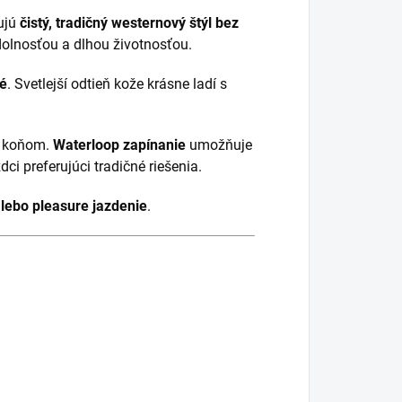
rujú
čistý, tradičný westernový štýl bez
dolnosťou a dlhou životnosťou.
né
. Svetlejší odtieň kože krásne ladí s
 s koňom.
Waterloop zapínanie
umožňuje
i preferujúci tradičné riešenia.
alebo pleasure jazdenie
.