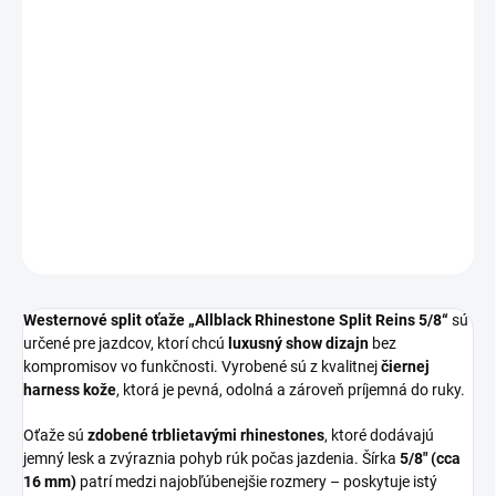
−
+
Pridať do košíka
Elegantné
westernové split oťaže
z čiernej harness kože so
žiarivými kamienkami a
čiernym waterloop zapínaním
osadeným
rhinestones. Prémiový show vzhľad v čistom all-black štýle.
DETAILNÉ INFORMÁCIE
OPÝTAŤ SA
Westernové split oťaže „Allblack Rhinestone Split Reins 5/8“
sú
určené pre jazdcov, ktorí chcú
luxusný show dizajn
bez
kompromisov vo funkčnosti. Vyrobené sú z kvalitnej
čiernej
harness kože
, ktorá je pevná, odolná a zároveň príjemná do ruky.
Oťaže sú
zdobené trblietavými rhinestones
, ktoré dodávajú
jemný lesk a zvýraznia pohyb rúk počas jazdenia. Šírka
5/8" (cca
16 mm)
patrí medzi najobľúbenejšie rozmery – poskytuje istý