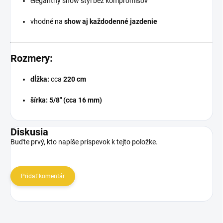
elegantný show štýl bez kompromisov
vhodné na
show aj každodenné jazdenie
Rozmery:
dĺžka:
cca
220 cm
šírka:
5/8" (cca 16 mm)
Diskusia
Buďte prvý, kto napíše príspevok k tejto položke.
Pridať komentár