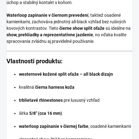
úchop a stabilný kontakt s koňom.
Waterloop zapínanie v čiernom prevedení
, taktiež osadené
kamienkami, zachováva jednotný all-black vzhľad bez rušivých
kovových kontrastov. Tieto
čierne show split oťaže
sú ideálne na
show, prehliadky a reprezentatívne jazdenie
, no vďaka kvalite
spracovania zvládnu aj pravidelné používanie.
Vlastnosti produktu:
westernové kožené split oťaže – all black dizajn
kvalitná
čierna harness koža
trblietavé rhinestones
pre luxusný vzhľad
šírka
5/8" (cca 16 mm)
waterloop zapínanie v čiernej farbe
, osadené kamienkami