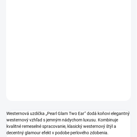
DORUČIŤ DO:
11.8.2026
−
+
Pridať do košíka
Elegantná westernová uzdička „Pearl Glam Two Ear“ z kvalitnej
medium brown kože s perlovým zdobením, florálnym razením a
striebornými detailmi. Luxusný westernový model s
odnímateľným podhrdelníkom vhodný na show aj rekreačné
jazdenie.
DETAILNÉ INFORMÁCIE
OPÝTAŤ SA
Westernová uzdička „Pearl Glam Two Ear“ dodá koňovi elegantný
westernový vzhľad s jemným nádychom luxusu. Kombinuje
kvalitné remeselné spracovanie, klasický westernový štýl a
decentný glamour efekt v podobe perlového zdobenia.