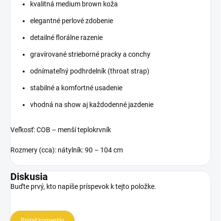
kvalitná medium brown koža
elegantné perlové zdobenie
detailné florálne razenie
gravírované strieborné pracky a conchy
odnímateľný podhrdelník (throat strap)
stabilné a komfortné usadenie
vhodná na show aj každodenné jazdenie
Veľkosť: COB – menší teplokrvník
Rozmery (cca): nátylník: 90 – 104 cm
Diskusia
Buďte prvý, kto napíše príspevok k tejto položke.
Pridať komentár