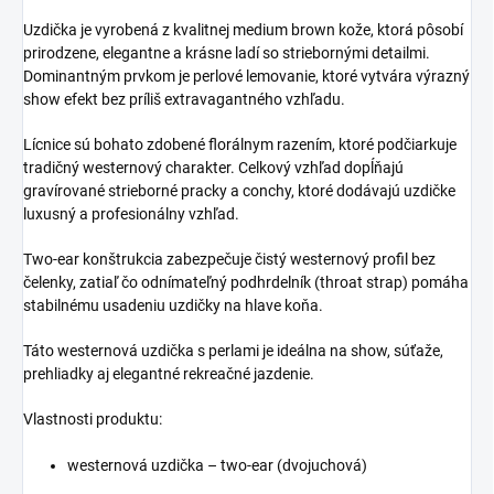
Uzdička je vyrobená z kvalitnej medium brown kože, ktorá pôsobí
prirodzene, elegantne a krásne ladí so striebornými detailmi.
Dominantným prvkom je perlové lemovanie, ktoré vytvára výrazný
show efekt bez príliš extravagantného vzhľadu.
Lícnice sú bohato zdobené florálnym razením, ktoré podčiarkuje
tradičný westernový charakter. Celkový vzhľad dopĺňajú
gravírované strieborné pracky a conchy, ktoré dodávajú uzdičke
luxusný a profesionálny vzhľad.
Two-ear konštrukcia zabezpečuje čistý westernový profil bez
čelenky, zatiaľ čo odnímateľný podhrdelník (throat strap) pomáha
stabilnému usadeniu uzdičky na hlave koňa.
Táto westernová uzdička s perlami je ideálna na show, súťaže,
prehliadky aj elegantné rekreačné jazdenie.
Vlastnosti produktu:
westernová uzdička – two-ear (dvojuchová)