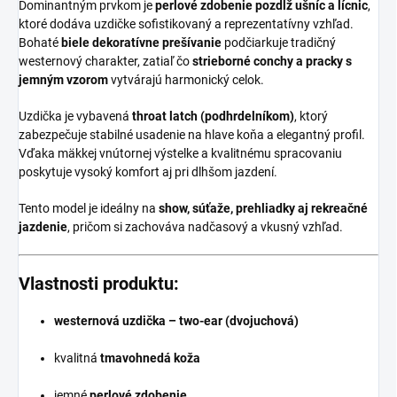
Dominantným prvkom je
perlové zdobenie pozdĺž ušníc a lícnic
,
ktoré dodáva uzdičke sofistikovaný a reprezentatívny vzhľad.
Bohaté
biele dekoratívne prešívanie
podčiarkuje tradičný
westernový charakter, zatiaľ čo
strieborné conchy a pracky s
jemným vzorom
vytvárajú harmonický celok.
Uzdička je vybavená
throat latch (podhrdelníkom)
, ktorý
zabezpečuje stabilné usadenie na hlave koňa a elegantný profil.
Vďaka mäkkej vnútornej výstelke a kvalitnému spracovaniu
poskytuje vysoký komfort aj pri dlhšom jazdení.
Tento model je ideálny na
show, súťaže, prehliadky aj rekreačné
jazdenie
, pričom si zachováva nadčasový a vkusný vzhľad.
Vlastnosti produktu:
westernová uzdička – two-ear (dvojuchová)
kvalitná
tmavohnedá koža
jemné
perlové zdobenie