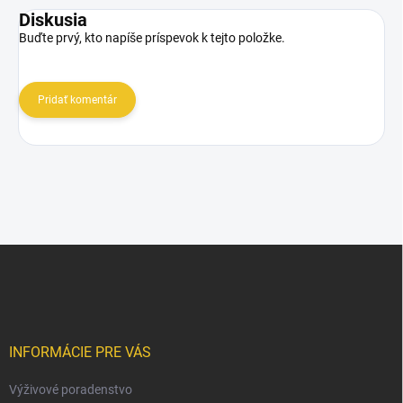
Diskusia
Buďte prvý, kto napíše príspevok k tejto položke.
Pridať komentár
Z
á
p
ä
t
i
INFORMÁCIE PRE VÁS
e
Výživové poradenstvo