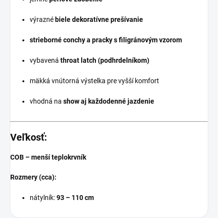
výrazné
biele dekoratívne prešívanie
strieborné conchy a pracky s filigránovým vzorom
vybavená
throat latch (podhrdelníkom)
mäkká vnútorná výstelka pre vyšší komfort
vhodná na
show aj každodenné jazdenie
Veľkosť:
COB – menší teplokrvník
Rozmery (cca):
nátylník:
93 – 110 cm