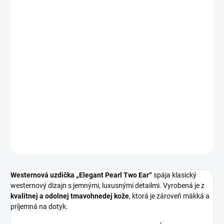
DORUČIŤ DO:
19.8.2026
−
+
Pridať do košíka
Elegantná
westernová uzdička „Elegant Pearl Two Ear“
z
kvalitnej tmavohnedej kože s jemným perlovým zdobením,
striebornými conchami a podhrdelníkom (throat latch).
Komfortná, štýlová a vhodná na show aj každodenné jazdenie.
DETAILNÉ INFORMÁCIE
OPÝTAŤ SA
Westernová uzdička „Elegant Pearl Two Ear“
spája klasický
westernový dizajn s jemnými, luxusnými detailmi. Vyrobená je z
kvalitnej a odolnej tmavohnedej kože
, ktorá je zároveň mäkká a
príjemná na dotyk.