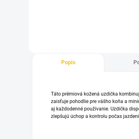
tvarovaná čelenka vyrobená z
všet
kvalitnej kože a zdobená
Ozd
trblietavými kryštálmi. Zapínanie
vyro
na cvoky umožňuje rýchlu
tva
výmenu. Štýlový a...
poh
Popis
Po
Táto prémiová kožená uzdička kombinuje
zaisťuje pohodlie pre vášho koňa a mini
aj každodenné používanie. Uzdička dis
zlepšujú úchop a kontrolu počas jazden