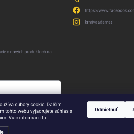
https://www.facebook.c
krmivaadamat
ácie o nových produktoch na
sobných údajov
oužíva súbory cookie. Ďalším
Odmietnuť
m tohto webu vyjadrujete súhlas s
ním. Viac informácií
tu
.
ie