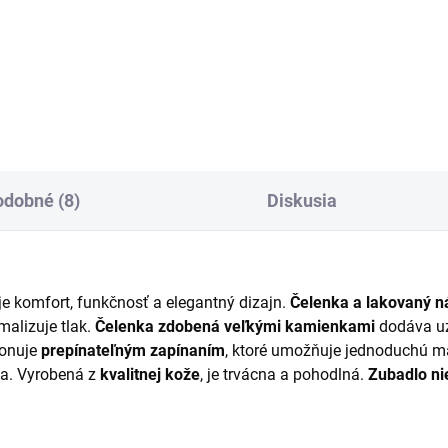
Elegantná čelenka Aurora je
kých, ktorí chcú zažiariť.
vyrobená z kvalitnej kože a m
obená jemnými krištálmi,
tvar do U, ktorý krásne zvýraz
bená z kvalitnej kože a
čelo koňa.
rovaná do U pre maximálne
odlie.
dobné (8)
Diskusia
 komfort, funkčnosť a elegantný dizajn.
Čelenka a lakovaný n
malizuje tlak.
Čelenka zdobená veľkými kamienkami
dodáva uz
ponuje
prepínateľným zapínaním
, ktoré umožňuje jednoduchú m
ia. Vyrobená z
kvalitnej kože
, je trvácna a pohodlná.
Zubadlo ni