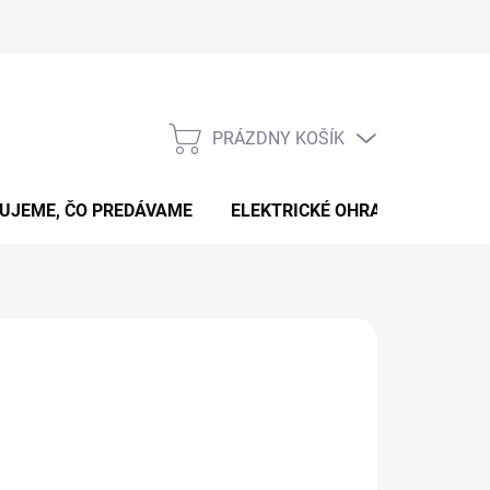
PRÁZDNY KOŠÍK
NÁKUPNÝ
KOŠÍK
UJEME, ČO PREDÁVAME
ELEKTRICKÉ OHRADNÍKY
B
75,90 €