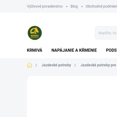
Prejsť
Výživové poradenstvo
Blog
Obchodné podmien
na
obsah
KRMIVÁ
NAPÁJANIE A KŔMENIE
PODS
Domov
Jazdecké potreby
Jazdecké potreby pre
Neohodnotené
Podrobnosti hodn
VÝPREDAJ