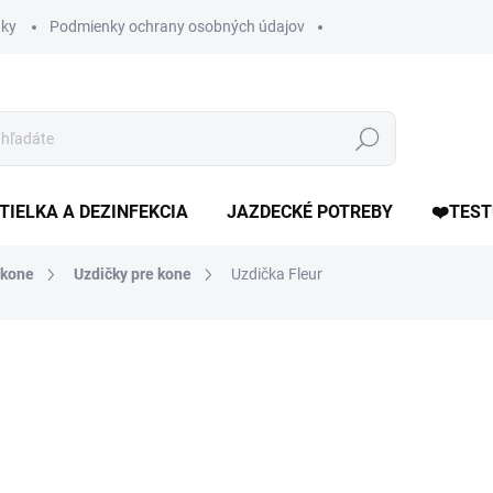
ky
Podmienky ochrany osobných údajov
Hľadať
TIELKA A DEZINFEKCIA
JAZDECKÉ POTREBY
❤️TEST
 kone
Uzdičky pre kone
Uzdička Fleur
otenia
ZNAČKA:
HKM
od 85,90 €
od
Jednotková
ZVOĽTE VARIANT