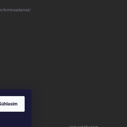
om/krmivaadamat/
Súhlasím