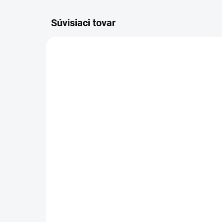
Súvisiaci tovar
DOSTUPNÉ DO 7 DNÍ
Čelenka Crystals
Čel
24,90 €
25
Detail
Čelenka - Crystals je elegantná U-
Čele