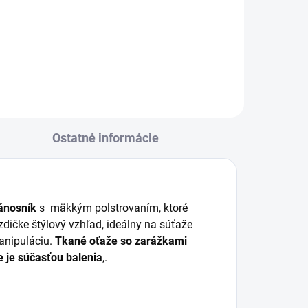
doplnok na uzdičku, vyrobený z
á
kvalitnej kože a zdobený
ní
trblietavými kryštálmi. Dodáva
koňovi štýlový vzhľad a je
zároveň odolná a pohodlná na...
Ostatné informácie
ánosník
s mäkkým polstrovaním, ktoré
dičke štýlový vzhľad, ideálny na súťaže
anipuláciu.
Tkané oťaže so zarážkami
e je súčasťou balenia
,.