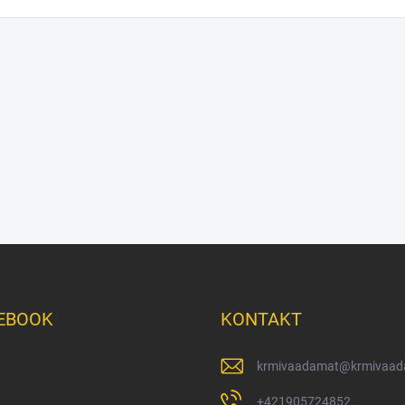
EBOOK
KONTAKT
krmivaadamat
@
krmivaad
+421905724852