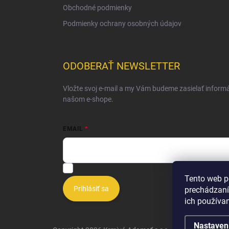
Obchodné podmienky
Podmienky ochrany osobných údajov
ODOBERAŤ NEWSLETTER
Vložte svoj e-mail a my Vám budeme zasielať inform
našom e-shope.
EMAIL
Vložením e-mailu súhlasíte s
podmienkami ochrany o
Tento web p
Prihlásiť sa
prechádzaní
ich používa
Nastaven