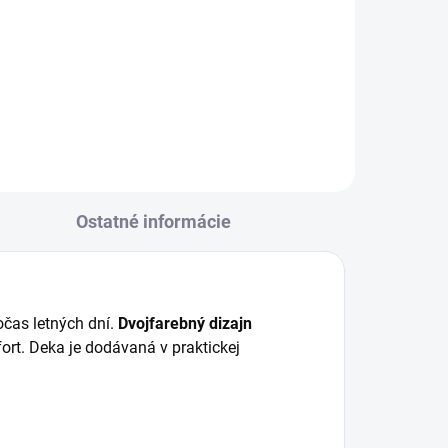
Elastická maska proti hmyzu pre
i
kone Elastic s UV ochranou SPF
30+. Pohodlný strih, bezpečný
ka
odstup od očí a zapínanie na zips
zabezpečujú maximálny komfort
sedí
a ochranu.
Ostatné informácie
očas letných dní.
Dvojfarebný dizajn
rt. Deka je dodávaná v praktickej