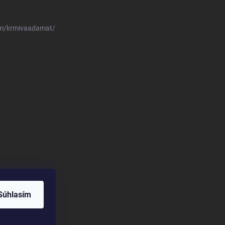
om/krmivaadamat/
Súhlasím