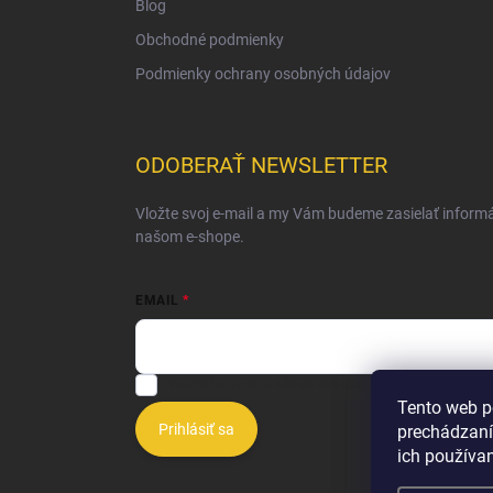
Blog
Obchodné podmienky
Podmienky ochrany osobných údajov
ODOBERAŤ NEWSLETTER
Vložte svoj e-mail a my Vám budeme zasielať inform
našom e-shope.
EMAIL
Vložením e-mailu súhlasíte s
podmienkami ochrany o
Tento web p
Prihlásiť sa
prechádzaní
ich používa