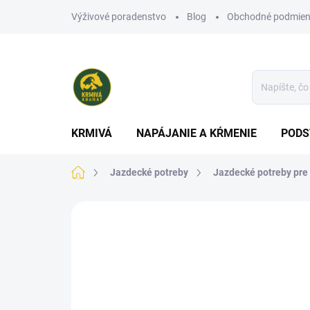
Prejsť
Výživové poradenstvo
Blog
Obchodné podmien
na
obsah
KRMIVÁ
NAPÁJANIE A KŔMENIE
PODS
Domov
Jazdecké potreby
Jazdecké potreby pre
Neohodnotené
Podrobnosti hodn