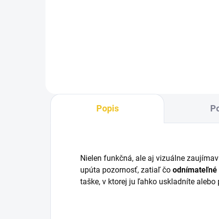
Prémiová maska proti hmyzu s
UV 
UV ochranou, elastickými ušami a
otv
otvorom pre hrivu. Navrhnutá pre
poh
pohodlie, bezpečie a ochranu
poča
počas teplých dní.
Popis
Po
Nielen funkčná, ale aj vizuálne zaujíma
upúta pozornosť, zatiaľ čo
odnímateľné 
taške, v ktorej ju ľahko uskladníte alebo 