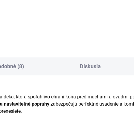
ochranou, elastickými ušami a
Ľahká a elastická maska prot
orom pre hrivu. Navrhnutá pre
hmyzu Essentials chráni koňa
odlie, bezpečie a ochranu
pred muchami a slnkom. Vďa
s teplých dní.
UV ochrane SPF 50+ a
pohodlnému strihu perfektne 
bez posúvania.
dobné (8)
Diskusia
vá deka, ktorá spoľahlivo chráni koňa pred muchami a ovadmi p
a nastaviteľné popruhy
zabezpečujú perfektné usadenie a komfo
prenesiete.