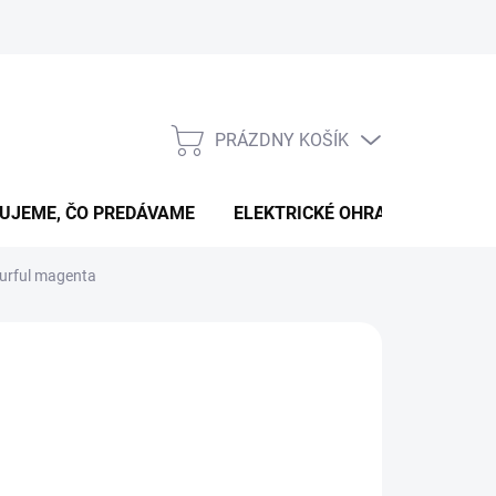
PRÁZDNY KOŠÍK
NÁKUPNÝ
KOŠÍK
UJEME, ČO PREDÁVAME
ELEKTRICKÉ OHRADNÍKY
B
ourful magenta