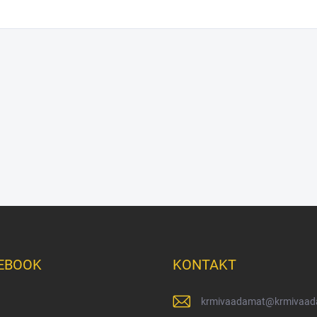
EBOOK
KONTAKT
krmivaadamat
@
krmivaad