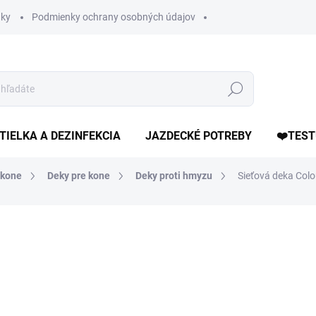
ky
Podmienky ochrany osobných údajov
Hľadať
TIELKA A DEZINFEKCIA
JAZDECKÉ POTREBY
❤️TEST
 kone
Deky pre kone
Deky proti hmyzu
Sieťová deka Col
otenia
ZNAČKA:
HKM
34,90 €
Jednotková
ZVOĽTE VARIANT
cena: