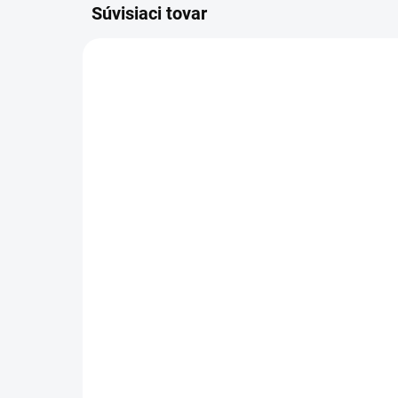
Súvisiaci tovar
SKLADOM
(1 KS)
Ma
Maska proti hmyzu s
oc
ochranou nosa BLUE
33
33 €
Detail
Pré