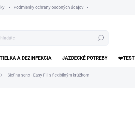
ky
Podmienky ochrany osobných údajov
Hľadať
TIELKA A DEZINFEKCIA
JAZDECKÉ POTREBY
❤️TEST
Sieť na seno - Easy Fill s flexibilným krúžkom
otenia
ZNAČKA:
HKM
22,90 €
Jednotková
DOSTUPNÉ DO 7 DNÍ
cena:
MÔŽEME DORUČIŤ DO:
19.8.2