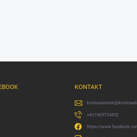
EBOOK
KONTAKT
krmivaadamat
@
krmivaad
+421905724852
https://www.facebook.c