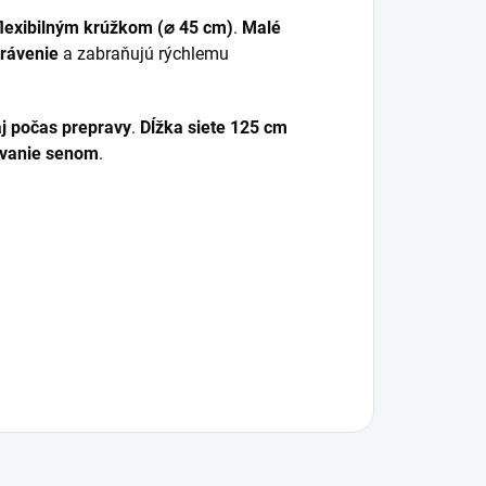
flexibilným krúžkom (⌀ 45 cm)
.
Malé
trávenie
a zabraňujú rýchlemu
aj počas prepravy
.
Dĺžka siete 125 cm
tvanie senom
.