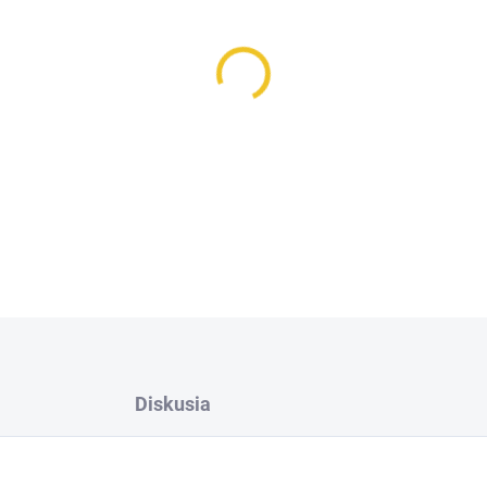
−
+
Sieť na seno - Easy Fill
s
fle
jednoduché plnenie
.
Veľkosť
zdravé trávenie a znižuje ply
DETAILNÉ INFORMÁCIE
Diskusia