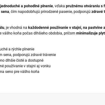
e
jednoduché a pohodlné plnenie
, vďaka
pružnému otváraniu s 
m sena
, čím napodobňujú prirodzené pasenie, podporujú
zdravé 
álu
, je vhodná na
každodenné používanie v stajni, na pastvine 
ie vášho koňa počas dlhšieho obdobia, pričom
minimalizuje ply
ché a rýchle plnenie
m sena, podporujú zdravé trávenie
no dlhšie čisté a dostupné
é používanie v stajni aj vonku
na seno pre vášho koňa