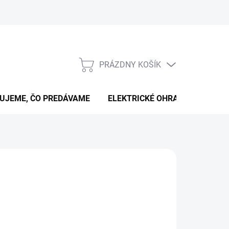
PRÁZDNY KOŠÍK
NÁKUPNÝ
KOŠÍK
UJEME, ČO PREDÁVAME
ELEKTRICKÉ OHRADNÍKY
B
026