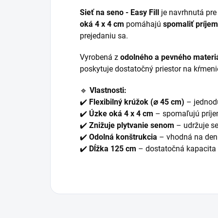
Sieť na seno - Easy Fill
je navrhnutá pr
oká 4 x 4 cm
pomáhajú
spomaliť príje
prejedaniu sa.
Vyrobená z
odolného a pevného materi
poskytuje dostatočný priestor na kŕmen
🔹
Vlastnosti:
✔️
Flexibilný krúžok (⌀ 45 cm)
– jednodu
✔️
Úzke oká 4 x 4 cm
– spomaľujú príje
✔️
Znižuje plytvanie senom
– udržuje se
✔️
Odolná konštrukcia
– vhodná na denn
✔️
Dĺžka 125 cm
– dostatočná kapacita 