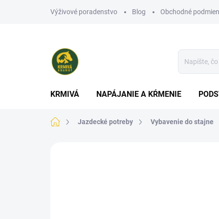
Prejsť
Výživové poradenstvo
Blog
Obchodné podmien
na
obsah
KRMIVÁ
NAPÁJANIE A KŔMENIE
PODS
Domov
Jazdecké potreby
Vybavenie do stajne
Neohodnotené
Podrobnosti hodn