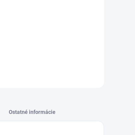
Pridať do košíka
xibilným krúžkom (⌀ 45 cm)
umožňuje
rýchle a
 ôk 4 x 4 cm
spomaľuje príjem sena, podporuje
tvanie.
Dĺžka bez naplnenia: 125 cm
.
OPÝTAŤ SA
Ostatné informácie