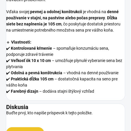
Vďaka svojej
pevnej a odolnej konštrukcii
je vhodná na
denné
používanie v stajni, na pastvine alebo počas prepravy
.
Dĺžka
siete bez naplnenia je 105 cm
, čo poskytuje dostatok priestoru
na umiestnenie potrebného množstva sena pre vášho koňa.
🔹
Vlastnosti:
✔️
Kontrolované kŕmenie
– spomaľuje konzumáciu sena,
podporuje zdravé trávenie
✔️
Veľkosť ôk 10 x 10 cm
– umožňuje plynulé vyberanie sena bez
plytvania
✔️
Odolná a pevná konštrukcia
– vhodná na denné používanie
✔️
Praktická dĺžka 105 cm
– dostatočná kapacita na seno pre
vášho koňa
✔️
Farebný dizajn
– dodáva stajni štýlový vzhľad
Diskusia
Buďte prvý, kto napíše príspevok k tejto položke.