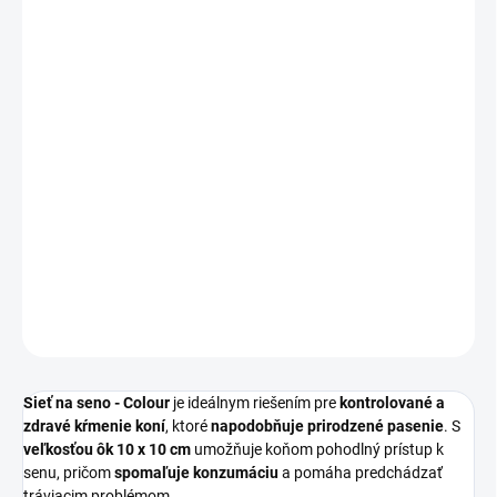
MÔŽEME DORUČIŤ DO:
ZVOĽTE VARIANT
−
+
Pridať do košíka
Sieť na seno - Colour
je praktická pomôcka na
efektívne a
kontrolované kŕmenie koní
. S
veľkosťou ok 10 x 10 cm
umožňuje
plynulé vyberanie sena, pričom
minimalizuje plytvanie
.
Dĺžka bez
naplnenia: 105 cm
.
DETAILNÉ INFORMÁCIE
OPÝTAŤ SA
Sieť na seno - Colour
je ideálnym riešením pre
kontrolované a
zdravé kŕmenie koní
, ktoré
napodobňuje prirodzené pasenie
. S
veľkosťou ôk 10 x 10 cm
umožňuje koňom pohodlný prístup k
senu, pričom
spomaľuje konzumáciu
a pomáha predchádzať
tráviacim problémom.