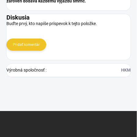
zároveň dodáva každému výjazdu šmrnc.
Diskusia
Buďte prvý, kto napíše príspevok k tejto položke.
Pridať komentár
Výrobná spoločnosť
:
HKM
Z
á
p
ä