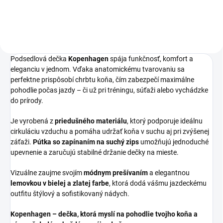
elegantným dvojfarebným
zaisťuje dokonalé prispôsobenie.
lemovaním.
Vodítko s dĺžkou 180 cm je...
Podsedlová dečka
Kopenhagen
spája funkčnosť, komfort a
eleganciu v jednom. Vďaka anatomickému tvarovaniu sa
perfektne prispôsobí chrbtu koňa, čím zabezpečí maximálne
pohodlie počas jazdy – či už pri tréningu, súťaži alebo vychádzke
do prírody.
Je vyrobená z
priedušného materiálu
, ktorý podporuje ideálnu
cirkuláciu vzduchu a pomáha udržať koňa v suchu aj pri zvýšenej
záťaži.
Pútka so zapínaním na suchý zips
umožňujú jednoduché
upevnenie a zaručujú stabilné držanie dečky na mieste.
Vizuálne zaujme svojím
módnym prešívaním
a elegantnou
lemovkou v bielej a zlatej farbe
, ktorá dodá vášmu jazdeckému
outfitu štýlový a sofistikovaný nádych.
Kopenhagen – dečka, ktorá myslí na pohodlie tvojho koňa a