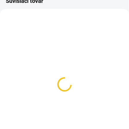
Súvisiaci tovar
SKLADOM
SKLADOM
(1 KS)
(1 KS)
HKM odpocovacia deka
Ohlávka s vodítkom
Kopenhagen
Kopenhagen
19,90 €
15,90 €
Detail
Detail
Priedušná fleecová deka s
Ohlávka s vodítkom kombinuje
optimálnou absorpciou potu,
komfort a štýl. Nastaviteľná
jednoduchým zapínaním na
ohlávka s mäkkým podšitím
hrudi, remienkom pod chvost a
chráni koňa pred odieraním a