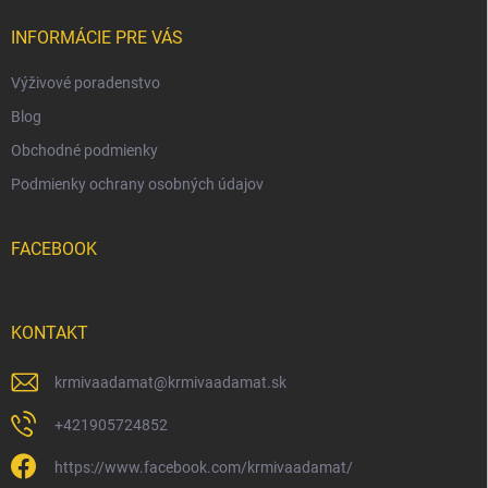
t
i
INFORMÁCIE PRE VÁS
e
Výživové poradenstvo
Blog
Obchodné podmienky
Podmienky ochrany osobných údajov
FACEBOOK
KONTAKT
krmivaadamat
@
krmivaadamat.sk
+421905724852
https://www.facebook.com/krmivaadamat/