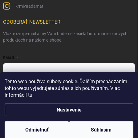
krmivaadamat
ODOBERAŤ NEWSLETTER
Vložte svoj e-mail a my Vám budeme zasielať informácie o nových
produktoch na našom e-shope.
EMAIL
Tento web používa súbory cookie. Ďalším prechádzaním
Vložením e-mailu súhlasíte s
podmienkami ochrany osobných
údajov
tohto webu vyjadrujete súhlas s ich používaním. Viac
informácií
tu
.
Prihlásiť sa
Nastavenie
Copyright 2026
Krmivá Adamať s.r.o.
. Všetky práva vyhradené.
Odmietnuť
Súhlasím
Vytvoril Shoptet