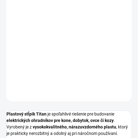
VÝŠKA
MÔŽEME DORUČIŤ DO:
ZVOĽTE VARIANT
−
+
Pridať do košíka
Odolný
plastový ohradníkový stĺpik Titan
vystužený
sklolaminátom, s
dvojitým nášľapom a pozinkovaným hrotom
.
Stabilný aj v mraze, vhodný pre pásky, lanká aj drôt.
DETAILNÉ INFORMÁCIE
OPÝTAŤ SA
Plastový stĺpik Titan
je spoľahlivé riešenie pre budovanie
elektrických ohradníkov pre kone, dobytok, ovce či kozy
.
Vyrobený je z
vysokokvalitného, nárazuvzdorného plastu
, ktorý
je prakticky nerozbitný a odolný aj pri náročnom používaní.