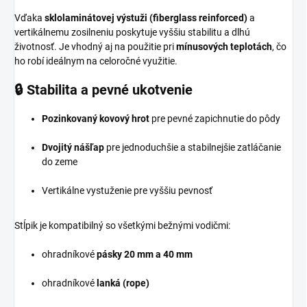
Vďaka
sklolaminátovej výstuži (fiberglass reinforced)
a
vertikálnemu zosilneniu poskytuje vyššiu stabilitu a dlhú
životnosť. Je vhodný aj na použitie pri
mínusových teplotách
, čo
ho robí ideálnym na celoročné využitie.
🔒 Stabilita a pevné ukotvenie
Pozinkovaný kovový hrot
pre pevné zapichnutie do pôdy
Dvojitý nášľap
pre jednoduchšie a stabilnejšie zatláčanie
do zeme
Vertikálne vystuženie pre vyššiu pevnosť
Stĺpik je kompatibilný so všetkými bežnými vodičmi:
ohradníkové
pásky 20 mm a 40 mm
ohradníkové
lanká (rope)