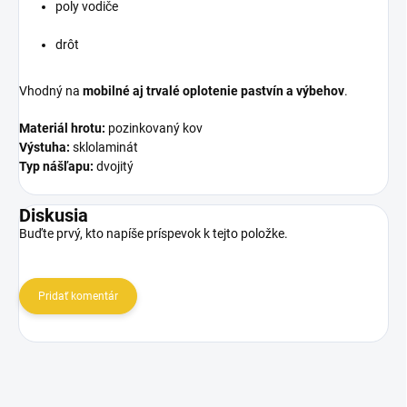
poly vodiče
drôt
Vhodný na
mobilné aj trvalé oplotenie pastvín a výbehov
.
Materiál hrotu:
pozinkovaný kov
Výstuha:
sklolaminát
Typ nášľapu:
dvojitý
Diskusia
Buďte prvý, kto napíše príspevok k tejto položke.
Pridať komentár