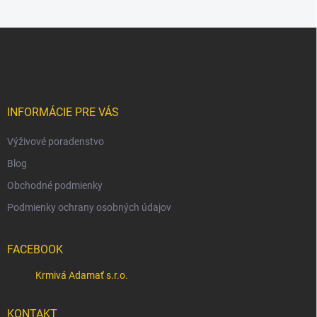
Z
á
p
ä
t
i
INFORMÁCIE PRE VÁS
e
Výživové poradenstvo
Blog
Obchodné podmienky
Podmienky ochrany osobných údajov
FACEBOOK
Krmivá Adamať s.r.o.
KONTAKT