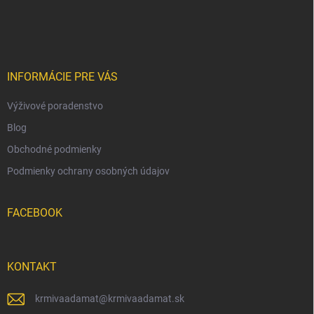
Z
á
p
ä
t
i
INFORMÁCIE PRE VÁS
e
Výživové poradenstvo
Blog
Obchodné podmienky
Podmienky ochrany osobných údajov
FACEBOOK
KONTAKT
krmivaadamat
@
krmivaadamat.sk