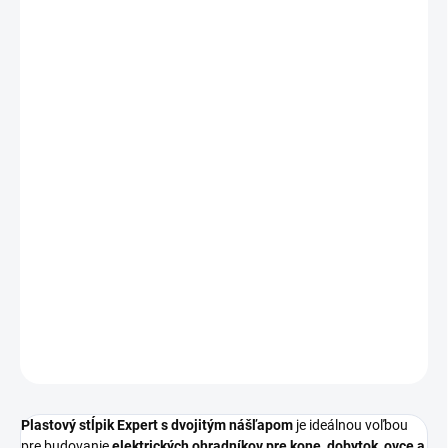
FARBA
VÝŠKA
MÔŽEME DORUČIŤ DO:
ZVOĽTE VARIANT
−
+
Pridať do košíka
Stabilný
plastový ohradníkový stĺpik Expert
s
dvojitým nášľapom
a pozinkovaným hrotom
. Rýchla montáž, pevné ukotvenie a
spoľahlivé oplotenie pastvín pre pásky, lanká aj drôt.
DETAILNÉ INFORMÁCIE
OPÝTAŤ SA
Plastový stĺpik Expert s dvojitým nášľapom
je ideálnou voľbou
pre budovanie
elektrických ohradníkov pre kone, dobytok, ovce a