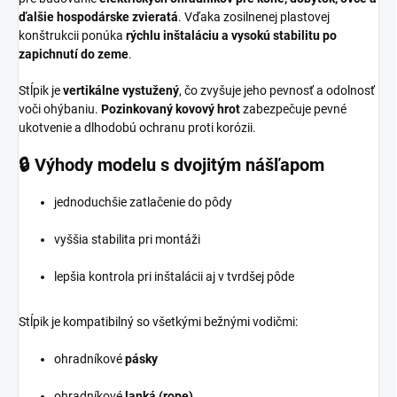
ďalšie hospodárske zvieratá
. Vďaka zosilnenej plastovej
konštrukcii ponúka
rýchlu inštaláciu a vysokú stabilitu po
zapichnutí do zeme
.
Stĺpik je
vertikálne vystužený
, čo zvyšuje jeho pevnosť a odolnosť
voči ohýbaniu.
Pozinkovaný kovový hrot
zabezpečuje pevné
ukotvenie a dlhodobú ochranu proti korózii.
🔒 Výhody modelu s dvojitým nášľapom
jednoduchšie zatlačenie do pôdy
vyššia stabilita pri montáži
lepšia kontrola pri inštalácii aj v tvrdšej pôde
Stĺpik je kompatibilný so všetkými bežnými vodičmi:
ohradníkové
pásky
ohradníkové
lanká (rope)