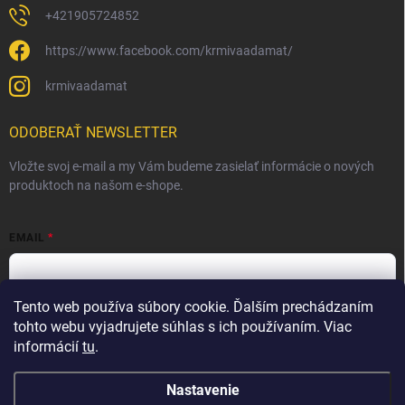
+421905724852
https://www.facebook.com/krmivaadamat/
krmivaadamat
ODOBERAŤ NEWSLETTER
Vložte svoj e-mail a my Vám budeme zasielať informácie o nových
produktoch na našom e-shope.
EMAIL
Tento web používa súbory cookie. Ďalším prechádzaním
Vložením e-mailu súhlasíte s
podmienkami ochrany osobných
údajov
tohto webu vyjadrujete súhlas s ich používaním. Viac
informácií
tu
.
Prihlásiť sa
Nastavenie