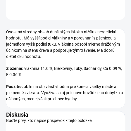
OPÝTAŤ SA
Ovos má stredný obsah dusíkatých látok a nižšiu energetickú
hodnotu. Má vyšší podiel vlákniny a v porovnaní s pšenicou a
jačmeňom vyšší podiel tuku. Vláknina pôsobí mierne dráždivým
účinkom na stenu čreva a podporuje tým trávenie. Má dobrú
dietetickú hodnotu.
Zloženie:
vláknina 11.0 %, Bielkoviny, Tuky, Sacharidy, Ca 0.09 %,
F 0.36 %
Použitie:
obilnina obzvlášť vhodná pre kone a všetky mladé a
plemenné zvieratá. Využíva sa aj pri chove hovädzieho dobytka a
ošípaných, menej však pri chove hydiny.
Diskusia
Buďte prvý, kto napíše príspevok k tejto položke.