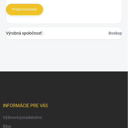
Pridať komentár
Výrobná spoločnosť
:
Boskop
Z
á
p
ä
t
i
INFORMÁCIE PRE VÁS
e
Výživové poradenstvo
Blog