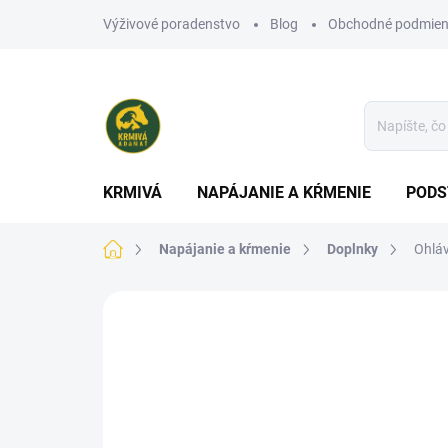
Prejsť
Výživové poradenstvo
Blog
Obchodné podmien
na
obsah
KRMIVÁ
NAPÁJANIE A KŔMENIE
PODS
Domov
Napájanie a kŕmenie
Doplnky
Ohláv
Neohodnotené
Podrobnosti hodn