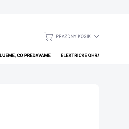
PRÁZDNY KOŠÍK
NÁKUPNÝ
KOŠÍK
UJEME, ČO PREDÁVAME
ELEKTRICKÉ OHRADNÍKY
B