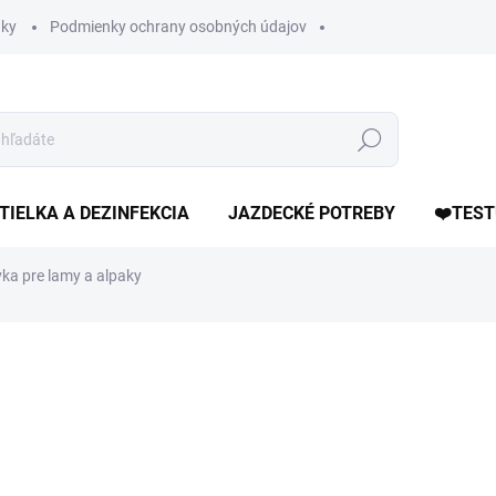
ky
Podmienky ochrany osobných údajov
Hľadať
TIELKA A DEZINFEKCIA
JAZDECKÉ POTREBY
❤️TEST
ka pre lamy a alpaky
otenia
ZNAČKA:
KERBL
8,90 €
Jednotková
ZVOĽTE VARIANT
cena: