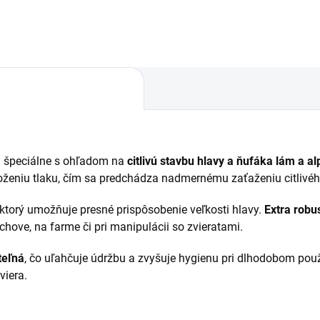
á špeciálne s ohľadom na
citlivú stavbu hlavy a ňufáka lám a a
niu tlaku, čím sa predchádza nadmernému zaťaženiu citlivého 
 ktorý umožňuje presné prispôsobenie veľkosti hlavy.
Extra robu
chove, na farme či pri manipulácii so zvieratami.
eľná
, čo uľahčuje údržbu a zvyšuje hygienu pri dlhodobom pou
viera.