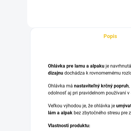
zvieratá. Vhodná pre chovateľov,
zoologické záhrady aj hobby
chovy.
Popis
Ohlávka pre lamu a alpaku
je navrhnut
dizajnu
dochádza k rovnomernému rozlože
Ohlávka má
nastaviteľný krčný popruh
,
odolnosť aj pri pravidelnom používaní v 
Veľkou výhodou je, že ohlávka je
umývat
lám a alpak
bez zbytočného stresu pre z
Vlastnosti produktu: