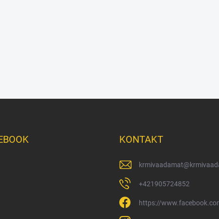
EBOOK
KONTAKT
krmivaadamat
@
krmivaad
+421905724852
https://www.facebook.c