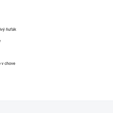
livý ňufák
e
 v chove