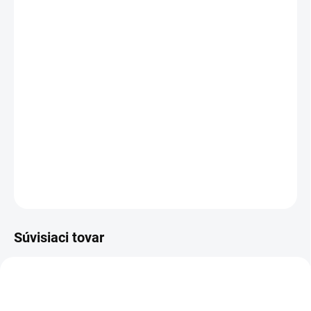
MÔŽEME DORUČIŤ DO:
ZVOĽTE VARIANT
−
+
Pridať do košíka
Lonžovací bič 180 cm
je
ľahký, pevný v pestrých farbách.
Ideálny
na
lonžovanie a prácu zo zeme
. Jeho optimálna dĺžka
180 cm
umožňuje presné vedenie a komunikáciu s koňom počas tréningu.
DETAILNÉ INFORMÁCIE
OPÝTAŤ SA
Súvisiaci tovar