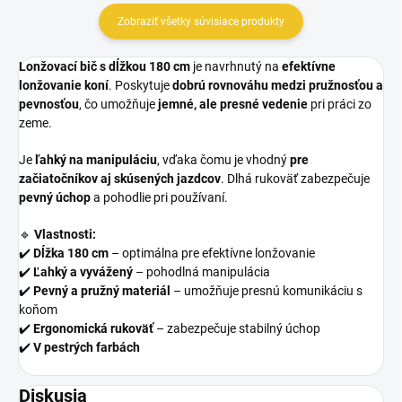
Zobraziť všetky súvisiace produkty
Lonžovací bič s dĺžkou 180 cm
je navrhnutý na
efektívne
lonžovanie koní
. Poskytuje
dobrú rovnováhu medzi pružnosťou a
pevnosťou
, čo umožňuje
jemné, ale presné vedenie
pri práci zo
zeme.
Je
ľahký na manipuláciu
, vďaka čomu je vhodný
pre
začiatočníkov aj skúsených jazdcov
. Dlhá rukoväť zabezpečuje
pevný úchop
a pohodlie pri používaní.
🔹
Vlastnosti:
✔️
Dĺžka 180 cm
– optimálna pre efektívne lonžovanie
✔️
Ľahký a vyvážený
– pohodlná manipulácia
✔️
Pevný a pružný materiál
– umožňuje presnú komunikáciu s
koňom
✔️
Ergonomická rukoväť
– zabezpečuje stabilný úchop
✔️
V pestrých farbách
Diskusia