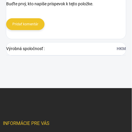
Buďte prvý, kto napíše príspevok k tejto položke.
Pridať komentár
Výrobná spoločnosť
:
HKM
Z
á
p
ä
t
i
INFORMÁCIE PRE VÁS
e