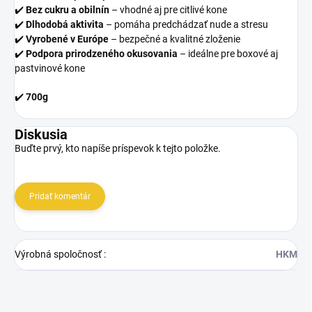
✔️
Bez cukru a obilnín
– vhodné aj pre citlivé kone
✔️
Dlhodobá aktivita
– pomáha predchádzať nude a stresu
✔️
Vyrobené v Európe
– bezpečné a kvalitné zloženie
✔️
Podpora prirodzeného okusovania
– ideálne pre boxové aj
pastvinové kone
✔️
700g
Diskusia
Buďte prvý, kto napíše príspevok k tejto položke.
Pridať komentár
Výrobná spoločnosť
:
HKM