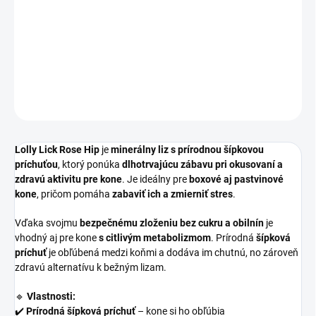
ktorý
poskytuje vášmu koňovi dlhodobú aktivitu
a pomáha
predchádzať nude v stajni.
Bez cukru a obilnín
s lahodnou
šípkovou príchuťou
.
700g
.
DETAILNÉ INFORMÁCIE
OPÝTAŤ SA
Lolly Lick Rose Hip
je
minerálny liz s prírodnou šípkovou
príchuťou
, ktorý ponúka
dlhotrvajúcu zábavu pri okusovaní a
zdravú aktivitu pre kone
. Je ideálny pre
boxové aj pastvinové
kone
, pričom pomáha
zabaviť ich a zmierniť stres
.
Vďaka svojmu
bezpečnému zloženiu bez cukru a obilnín
je
vhodný aj pre kone
s citlivým metabolizmom
. Prírodná
šípková
príchuť
je obľúbená medzi koňmi a dodáva im chutnú, no zároveň
zdravú alternatívu k bežným lizam.
🔹
Vlastnosti:
✔️
Prírodná šípková príchuť
– kone si ho obľúbia